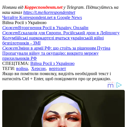
Новини від
Корреспондент.net
у Telegram. Підписуйтесь на
наш канал
https://t.me/korrespondentnet
Читайте Korrespondent.net в Google News
Війна Росії з Україною
Сюжет
Вторгнення Росії в Україну. Онлайн
Сюжет
Ескалація для Європи. Російський дрон в Лейпцигу
Колумбійські наркокартелі вчаться українській війні
безпілотників - ЗМІ
Сюжет
Зміни в армії РФ: що стоїть за рішенням Путіна
Пропагували війну та окупацію: викрито мережу
прихильників РФ
СПЕЦТЕМА:
Війна Росії з Україною
ТЕГИ:
война
,
Херсон
,
вертолет
Якщо ви помітили помилку, виділіть необхідний текст і
натисніть Ctrl + Enter, щоб повідомити про це редакцію.