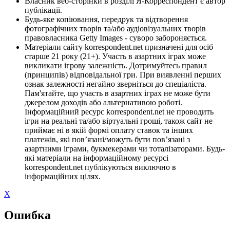
Власник веб-сторінки в розділі Я-Корреспондент є автор
публікації.
Будь-яке копіювання, передрук та відтворення
фотографічних творів та/або аудіовізуальних творів
правовласника Getty Images - суворо забороняється.
Матеріали сайту korrespondent.net призначені для осіб
старше 21 року (21+). Участь в азартних іграх може
викликати ігрову залежність. Дотримуйтесь правил
(принципів) відповідальної гри. При виявленні перших
ознак залежності негайно зверніться до спеціаліста.
Пам'ятайте, що участь в азартних іграх не може бути
джерелом доходів або альтернативою роботі.
Інформаційний ресурс korrespondent.net не проводить
ігри на реальні та/або віртуальні гроші, також сайт не
приймає ні в якій формі оплату ставок та інших
платежів, які пов’язані/можуть бути пов’язані з
азартними іграми, букмекерами чи тоталізаторами. Будь-
які матеріали на інформаційному ресурсі
korrespondent.net публікуються виключно в
інформаційних цілях.
X
Ошибка