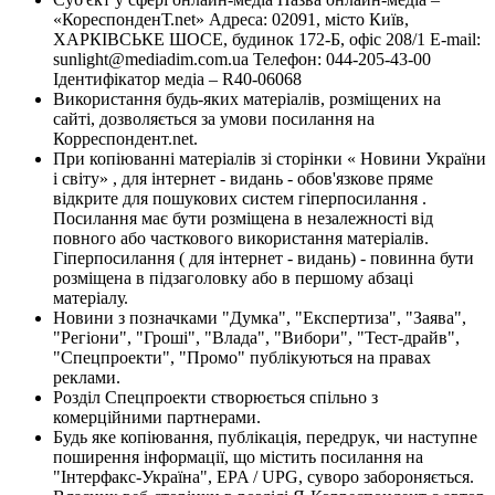
«КореспонденТ.net» Адреса: 02091, місто Київ,
ХАРКІВСЬКЕ ШОСЕ, будинок 172-Б, офіс 208/1 E-mail:
sunlight@mediadim.com.ua
Телефон: 044-205-43-00
Ідентифікатор медіа – R40-06068
Використання будь-яких матеріалів, розміщених на
сайті, дозволяється за умови посилання на
Корреспондент.net.
При копіюванні матеріалів зі сторінки « Новини України
і світу» , для інтернет - видань - обов'язкове пряме
відкрите для пошукових систем гіперпосилання .
Посилання має бути розміщена в незалежності від
повного або часткового використання матеріалів.
Гіперпосилання ( для інтернет - видань) - повинна бути
розміщена в підзаголовку або в першому абзаці
матеріалу.
Новини з позначками "Думка", "Експертиза", "Заява",
"Регіони", "Гроші", "Влада", "Вибори", "Тест-драйв",
"Спецпроекти", "Промо" публікуються на правах
реклами.
Розділ Спецпроекти створюється спільно з
комерційними партнерами.
Будь яке копіювання, публікація, передрук, чи наступне
поширення інформації, що містить посилання на
"Інтерфакс-Україна", EPA / UPG, суворо забороняється.