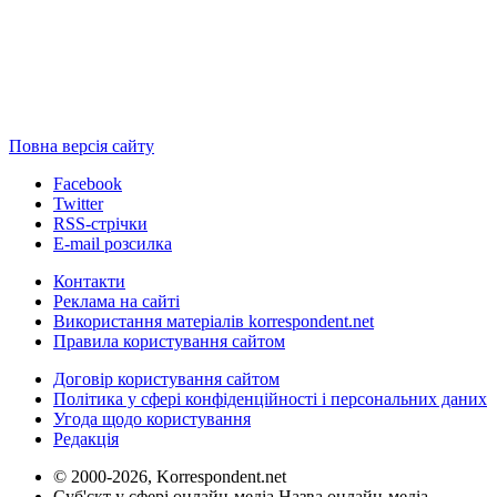
Повна версія сайту
Facebook
Twitter
RSS-стрічки
E-mail розсилка
Контакти
Реклама на сайті
Використання матеріалів korrespondent.net
Правила користування сайтом
Договір користування сайтом
Політика у сфері конфіденційності і персональних даних
Угода щодо користування
Редакція
© 2000-2026, Korrespondent.net
Суб'єкт у сфері онлайн-медіа Назва онлайн-медіа –