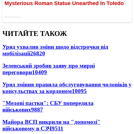
ЧИТАЙТЕ ТАКОЖ
Уряд ухвалив зміни щодо відстрочки від
мобілізації
26820
Зеленський зробив заяву про мирні
переговори
10409
Уряд змінив правила обслуговування чоловіків у
консульствах за кордоном
10095
"Медові пастки": СБУ попередила
військових
9887
Майора ВСП викрили на "допомозі"
військовому в СЗЧ
9511