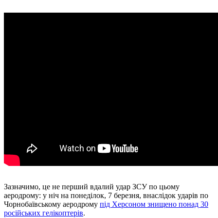
Зазначимо, це не перший вдалий удар ЗСУ по цьому
аеродрому: у ніч на понеділок, 7 березня, внаслідок ударів по
Чорнобаївському аеродрому
під Херсоном знищено понад 30
російських гелікоптерів
.