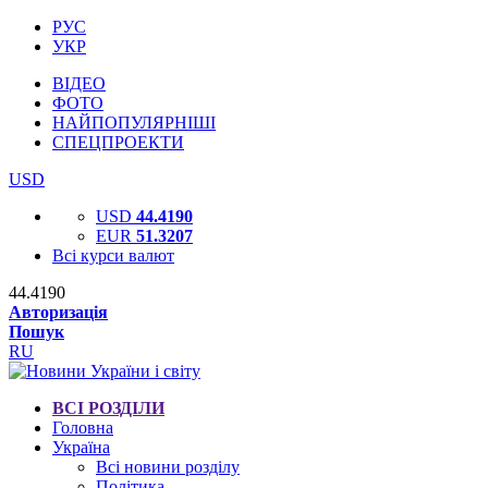
РУС
УКР
ВІДЕО
ФОТО
НАЙПОПУЛЯРНІШІ
СПЕЦПРОЕКТИ
USD
USD
44.4190
EUR
51.3207
Всі курси валют
44.4190
Авторизація
Пошук
RU
ВСІ РОЗДІЛИ
Головна
Україна
Всі новини розділу
Політика