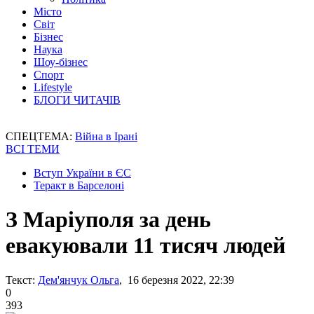
Місто
Світ
Бізнес
Наука
Шоу-бізнес
Спорт
Lifestyle
БЛОГИ ЧИТАЧІВ
СПЕЦТЕМА:
Війна в Ірані
ВСІ ТЕМИ
Вступ України в ЄС
Теракт в Барселоні
З Маріуполя за день
евакуювали 11 тисяч людей
Текст:
Дем'янчук Ольга
, 16 березня 2022, 22:39
0
393