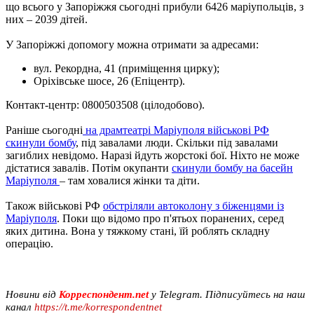
що всього у Запоріжжя сьогодні прибули 6426 маріупольців, з
них – 2039 дітей.
У Запоріжжі допомогу можна отримати за адресами:
вул. Рекордна, 41 (приміщення цирку);
Оріхівське шосе, 26 (Епіцентр).
Контакт-центр: 0800503508 (цілодобово).
Раніше сьогодні
на драмтеатрі Маріуполя військові РФ
скинули бомбу
, під завалами люди. Скільки під завалами
загиблих невідомо. Наразі йдуть жорстокі бої. Ніхто не може
дістатися завалів. Потім окупанти
скинули бомбу на басейн
Маріуполя
– там ховалися жінки та діти.
Також військові РФ
обстріляли автоколону з біженцями із
Маріуполя
. Поки що відомо про п'ятьох поранених, серед
яких дитина. Вона у тяжкому стані, їй роблять складну
операцію.
Новини від
Корреспондент.net
у Telegram. Підписуйтесь на наш
канал
https://t.me/korrespondentnet