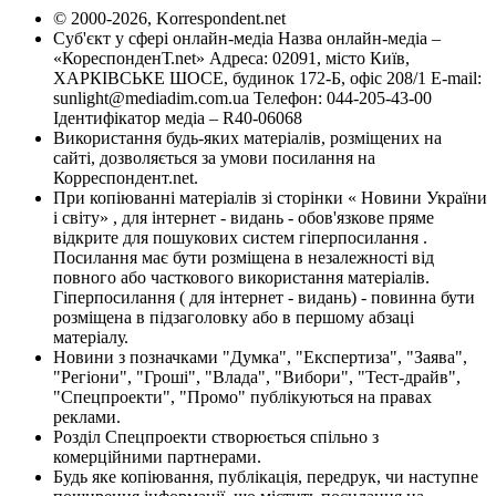
© 2000-2026, Korrespondent.net
Суб'єкт у сфері онлайн-медіа Назва онлайн-медіа –
«КореспонденТ.net» Адреса: 02091, місто Київ,
ХАРКІВСЬКЕ ШОСЕ, будинок 172-Б, офіс 208/1 E-mail:
sunlight@mediadim.com.ua
Телефон: 044-205-43-00
Ідентифікатор медіа – R40-06068
Використання будь-яких матеріалів, розміщених на
сайті, дозволяється за умови посилання на
Корреспондент.net.
При копіюванні матеріалів зі сторінки « Новини України
і світу» , для інтернет - видань - обов'язкове пряме
відкрите для пошукових систем гіперпосилання .
Посилання має бути розміщена в незалежності від
повного або часткового використання матеріалів.
Гіперпосилання ( для інтернет - видань) - повинна бути
розміщена в підзаголовку або в першому абзаці
матеріалу.
Новини з позначками "Думка", "Експертиза", "Заява",
"Регіони", "Гроші", "Влада", "Вибори", "Тест-драйв",
"Спецпроекти", "Промо" публікуються на правах
реклами.
Розділ Спецпроекти створюється спільно з
комерційними партнерами.
Будь яке копіювання, публікація, передрук, чи наступне