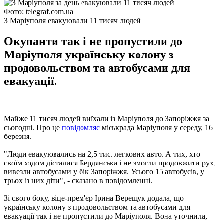
Фото: telegraf.com.ua
З Маріуполя евакуювали 11 тисяч людей
Окупанти так і не пропустили до
Маріуполя українську колону з
продовольством та автобусами для
евакуації.
Майже 11 тисяч людей виїхали із Маріуполя до Запоріжжя за
сьогодні. Про це
повідомляє
міськрада Маріуполя у середу, 16
березня.
"Люди евакуювались на 2,5 тис. легкових авто. А тих, хто
своїм ходом дісталися Бердянська і не змогли продовжити рух,
вивезли автобусами у бік Запоріжжя. Усього 15 автобусів, у
трьох із них діти", - сказано в повідомленні.
Зі свого боку, віце-прем'єр Ірина Верещук додала, що
українську колону з продовольством та автобусами для
евакуації так і не пропустили до Маріуполя. Вона уточнила,