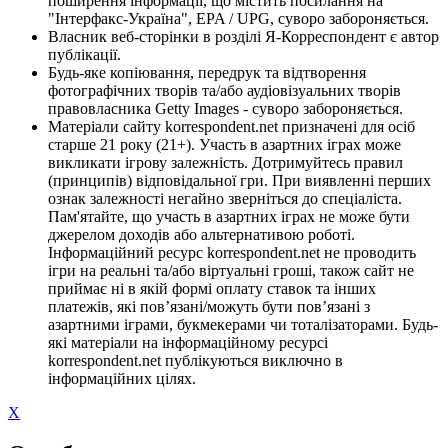
поширення інформації, що містить посилання на
"Інтерфакс-Україна", EPA / UPG, суворо забороняється.
Власник веб-сторінки в розділі Я-Корреспондент є автор
публікації.
Будь-яке копіювання, передрук та відтворення
фотографічних творів та/або аудіовізуальних творів
правовласника Getty Images - суворо забороняється.
Матеріали сайту korrespondent.net призначені для осіб
старше 21 року (21+). Участь в азартних іграх може
викликати ігрову залежність. Дотримуйтесь правил
(принципів) відповідальної гри. При виявленні перших
ознак залежності негайно зверніться до спеціаліста.
Пам'ятайте, що участь в азартних іграх не може бути
джерелом доходів або альтернативою роботі.
Інформаційний ресурс korrespondent.net не проводить
ігри на реальні та/або віртуальні гроші, також сайт не
приймає ні в якій формі оплату ставок та інших
платежів, які пов’язані/можуть бути пов’язані з
азартними іграми, букмекерами чи тоталізаторами. Будь-
які матеріали на інформаційному ресурсі
korrespondent.net публікуються виключно в
інформаційних цілях.
X