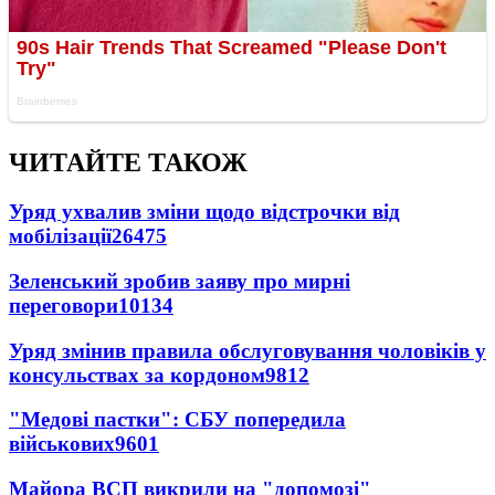
ЧИТАЙТЕ ТАКОЖ
Уряд ухвалив зміни щодо відстрочки від
мобілізації
26475
Зеленський зробив заяву про мирні
переговори
10134
Уряд змінив правила обслуговування чоловіків у
консульствах за кордоном
9812
"Медові пастки": СБУ попередила
військових
9601
Майора ВСП викрили на "допомозі"