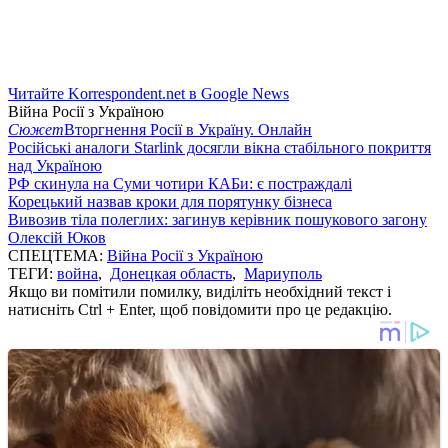
Читайте Korrespondent.net в Google News
Війна Росії з Україною
Сюжет
Вторгнення Росії в Україну. Онлайн
Російські аналоги Starlink досягли вікна стабільного покриття
над Україною
РФ скинула на Суми чотири КАБи: є постраждалі
Корецький назвав кроки для порятунку бізнеса
Вивозив тіла полеглих: загинув керівник пошукового загону
Олексій Юков
СПЕЦТЕМА:
Війна Росії з Україною
ТЕГИ:
война
,
Донецкая область
,
Мариуполь
Якщо ви помітили помилку, виділіть необхідний текст і
натисніть Ctrl + Enter, щоб повідомити про це редакцію.