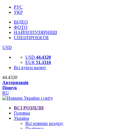
РУС
УКР
ВІДЕО
ФОТО
НАЙПОПУЛЯРНІШІ
СПЕЦПРОЕКТИ
USD
USD
44.4320
EUR
51.3316
Всі курси валют
44.4320
Авторизація
Пошук
RU
ВСІ РОЗДІЛИ
Головна
Україна
Всі новини розділу
Політика