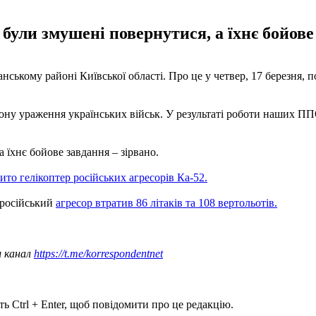
були змушені повернутися, а їхнє бойове 
нському районі Київської області. Про це у четвер, 17 березня, п
 зону ураження українських військ. У результаті роботи наших 
 їхнє бойове завдання – зірвано.
ито гелікоптер російських агресорів Ка-52.
и російський
агресор втратив 86 літаків та 108 вертольотів.
ш канал
https://t.me/korrespondentnet
ь Ctrl + Enter, щоб повідомити про це редакцію.