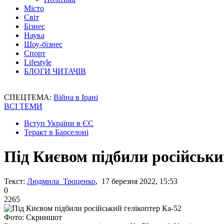
Місто
Світ
Бізнес
Наука
Шоу-бізнес
Спорт
Lifestyle
БЛОГИ ЧИТАЧІВ
СПЕЦТЕМА:
Війна в Ірані
ВСІ ТЕМИ
Вступ України в ЄС
Теракт в Барселоні
Під Києвом підбили російськи
Текст:
Людмила Троценко
, 17 березня 2022, 15:53
0
2265
Фото: Скриншот