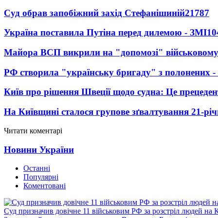
Суд обрав запобіжний захід Стефанішиній
21787
Україна поставила Путіна перед дилемою - ЗМІ
10
Майора ВСП викрили на "допомозі" військовому
РФ створила "українську бригаду" з полонених -
Київ про рішення Швеції щодо судна: Це прецеден
На Київщині сталося групове зґвалтування 21-річ
Читати коментарі
Новини України
Останні
Популярні
Коментовані
Суд призначив довічне 11 військовим РФ за розстріл людей на 