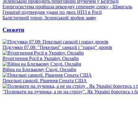
Зеленський проводить переговори Вучичем у Белграді
Енергосистема пройшла рекордну серпневу спеку - Шмигаль
Генштаб підтвердив удари по двох НПЗ в Росії
Балістичний терор: Зеленський зробив заяву
Сюжети
Підсумки 07.08: "Пекельні" санкції і "парад" дронів
Вторгнення Росії в Україну. Онлайн
Війна на Близькому Сході. Онлайн
Пекельні санкції. Рішення Сената США
"Полювати на лучника, а не на стрілу". Як Україні боротись з 