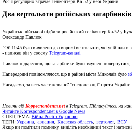
Росія регулярно втрачає гелікоптери Ка-52 у небі України
Два вертольоти російських загарбників 
Українські військові підбили російський гелікоптер Ка-52 у Буча
Олександр Павлюк
"Об 11:45 було виявлено два ворожі вертольоти, які увійшли в
- написав він у своєму
Telegram-каналі
.
Павлюк підкреслив, що загарбники були змушені повернутися, а
Напередодні повідомлялося, що в районі міста Миколаїв було
зб
Нагадаємо, за весь час так званої "спецоперації" проти Україн
Новини від
Корреспондент.net
в Telegram. Підписуйтесь на на
Читайте Korrespondent.net в Google News
СПЕЦТЕМА:
Війна Росії з Україною
ТЕГИ:
Украина
,
авиация
,
Киевская область
,
вертолет
,
ВСУ
Якщо ви помітили помилку, виділіть необхідний текст і натисніт