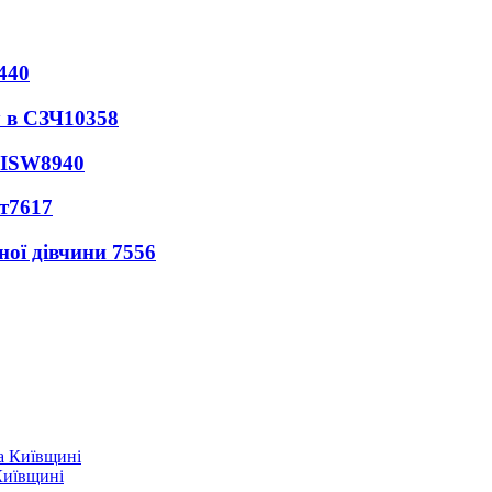
440
 в СЗЧ
10358
 ISW
8940
т
7617
ної дівчини
7556
Київщині