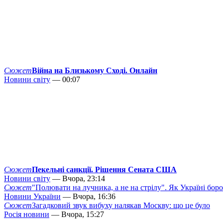
Сюжет
Війна на Близькому Сході. Онлайн
Новини світу
— 00:07
Сюжет
Пекельні санкції. Рішення Сената США
Новини світу
— Вчора, 23:14
Сюжет
"Полювати на лучника, а не на стрілу". Як Україні бор
Новини України
— Вчора, 16:36
Сюжет
Загадковий звук вибуху налякав Москву: що це було
Росія новини
— Вчора, 15:27