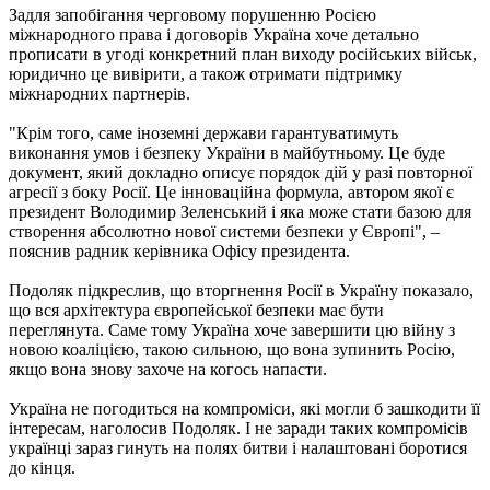
Задля запобігання черговому порушенню Росією
міжнародного права і договорів Україна хоче детально
прописати в угоді конкретний план виходу російських військ,
юридично це вивірити, а також отримати підтримку
міжнародних партнерів.
"Крім того, саме іноземні держави гарантуватимуть
виконання умов і безпеку України в майбутньому. Це буде
документ, який докладно описує порядок дій у разі повторної
агресії з боку Росії. Це інноваційна формула, автором якої є
президент Володимир Зеленський і яка може стати базою для
створення абсолютно нової системи безпеки у Європі", –
пояснив радник керівника Офісу президента.
Подоляк підкреслив, що вторгнення Росії в Україну показало,
що вся архітектура європейської безпеки має бути
переглянута. Саме тому Україна хоче завершити цю війну з
новою коаліцією, такою сильною, що вона зупинить Росію,
якщо вона знову захоче на когось напасти.
Україна не погодиться на компроміси, які могли б зашкодити її
інтересам, наголосив Подоляк. І не заради таких компромісів
українці зараз гинуть на полях битви і налаштовані боротися
до кінця.