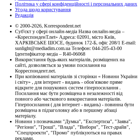
Політика у сфері конфіденційності і персональних даних
Угода щодо користування
Редакція
© 2000-2026, Korrespondent.net
Суб'єкт у сфері онлайн-медіа Назва онлайн-медіа –
«КореспонденТ.net» Адреса: 02091, місто Київ,
ХАРКІВСЬКЕ ШОСЕ, будинок 172-Б, офіс 208/1 E-mail:
sunlight@mediadim.com.ua
Телефон: 044-205-43-00
Ідентифікатор медіа – R40-06068
Використання будь-яких матеріалів, розміщених на
сайті, дозволяється за умови посилання на
Корреспондент.net.
При копіюванні матеріалів зі сторінки « Новини України
і світу» , для інтернет - видань - обов'язкове пряме
відкрите для пошукових систем гіперпосилання .
Посилання має бути розміщена в незалежності від
повного або часткового використання матеріалів.
Гіперпосилання ( для інтернет - видань) - повинна бути
розміщена в підзаголовку або в першому абзаці
матеріалу.
Новини з позначками "Думка", "Експертиза", "Заява",
"Регіони", "Гроші", "Влада", "Вибори", "Тест-драйв",
"Спецпроекти", "Промо" публікуються на правах
реклами.