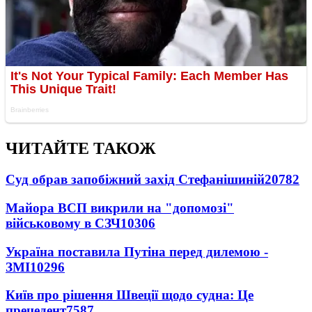
ЧИТАЙТЕ ТАКОЖ
Суд обрав запобіжний захід Стефанішиній
20782
Майора ВСП викрили на "допомозі"
військовому в СЗЧ
10306
Україна поставила Путіна перед дилемою -
ЗМІ
10296
Київ про рішення Швеції щодо судна: Це
прецедент
7587