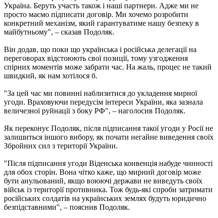
Україна. Беруть участь також і наші партнери. Адже ми не
просто маємо підписати договір. Ми хочемо розробити
конкретний механізм, який гарантуватиме нашу безпеку в
майбутньому", – сказав Подоляк.
Він додав, що поки що українська і російська делегації на
переговорах відстоюють свої позиції, тому узгодження
спірних моментів може забрати час. На жаль, процес не такий
швидкий, як нам хотілося б.
"За цей час ми повинні наблизитися до укладення мирної
угоди. Враховуючи передусім інтереси України, яка зазнала
величезної руйнації з боку РФ", – наголосив Подоляк.
Як переконує Подоляк, після підписання такої угоди у Росії не
залишиться іншого вибору, як почати негайне виведення своїх
Збройних сил з території України.
"Після підписання угоди Віденська конвенція набуде чинності
для обох сторін. Вона чітко каже, що мирний договір може
бути анульований, якщо воюючі держави не виведуть своїх
військ із території противника. Тож будь-які спроби затримати
російських солдатів на українських землях будуть юридично
безпідставними", – пояснив Подоляк.