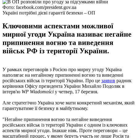
Фото: facebook.com/president.gov.ua
Україні потрібні дієві гарантії безпеки – ОП
Ключовими аспектами можливої ​​
мирної угоди Україна називає негайне
припинення вогню та виведення
військ РФ із території України.
У рамках переговорів з Росією про мирну угоду Україна
наполягає на негайному припиненні вогню та виведенні
російських військ із території України. Про це
заявив
радник
керівникв Офісу президента України Михайло Подоляк в
інтерв'ю
WP Wiadomości
у четвер, 17 березня.
Але стратегічно Україна хоче мати конкретний механізм, який
гарантуватиме її безпеку в майбутньому.
"Негайне припинення вогню та негайне виведення
російських військ із території України є одним із ключових
аспектів мирної угоди. Інакше ніяк. Проте переговори – це
масштабний процес, у якому беруть участь не лише Росія та