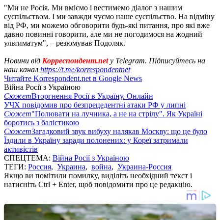
"Ми не Росія. Ми вміємо і вестимемо діалог з нашим
суспільством. І ми завжди чуємо наше суспільство. На відміну
від РФ, ми можемо обговорити будь-які питання, про які вже
давно повинні говорити, але ми не погодимося на жодний
ультиматум", – резюмував Подоляк.
Новини від
Корреспондент.net
у Telegram. Підписуйтесь на
наш канал
https://t.me/korrespondentnet
Читайте Korrespondent.net в Google News
Війна Росії з Україною
Сюжет
Вторгнення Росії в Україну. Онлайн
УЧХ повідомив про безпрецедентні атаки РФ у липні
Сюжет
"Полювати на лучника, а не на стрілу". Як Україні
боротись з балістикою
Сюжет
Загадковий звук вибуху налякав Москву: що це було
Їздили в Україну заради полонених: у Кореї затримали
активістів
СПЕЦТЕМА:
Війна Росії з Україною
ТЕГИ:
Россия
,
Украина
,
война
,
Украина-Россия
Якщо ви помітили помилку, виділіть необхідний текст і
натисніть Ctrl + Enter, щоб повідомити про це редакцію.