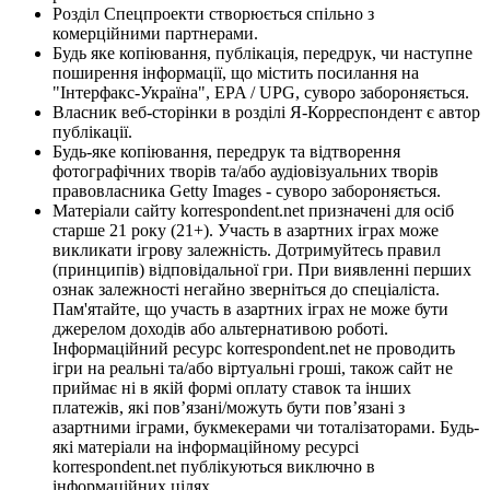
Розділ Спецпроекти створюється спільно з
комерційними партнерами.
Будь яке копіювання, публікація, передрук, чи наступне
поширення інформації, що містить посилання на
"Інтерфакс-Україна", EPA / UPG, суворо забороняється.
Власник веб-сторінки в розділі Я-Корреспондент є автор
публікації.
Будь-яке копіювання, передрук та відтворення
фотографічних творів та/або аудіовізуальних творів
правовласника Getty Images - суворо забороняється.
Матеріали сайту korrespondent.net призначені для осіб
старше 21 року (21+). Участь в азартних іграх може
викликати ігрову залежність. Дотримуйтесь правил
(принципів) відповідальної гри. При виявленні перших
ознак залежності негайно зверніться до спеціаліста.
Пам'ятайте, що участь в азартних іграх не може бути
джерелом доходів або альтернативою роботі.
Інформаційний ресурс korrespondent.net не проводить
ігри на реальні та/або віртуальні гроші, також сайт не
приймає ні в якій формі оплату ставок та інших
платежів, які пов’язані/можуть бути пов’язані з
азартними іграми, букмекерами чи тоталізаторами. Будь-
які матеріали на інформаційному ресурсі
korrespondent.net публікуються виключно в
інформаційних цілях.