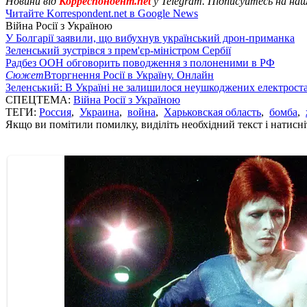
Новини від
Корреспондент.net
у Telegram. Підписуйтесь на на
Читайте Korrespondent.net в Google News
Війна Росії з Україною
У Болгарії заявили, що вибухнув український дрон-приманка
Зеленський зустрівся з прем'єр-міністром Сербії
Радбез ООН обговорить поводження з полоненими в РФ
Сюжет
Вторгнення Росії в Україну. Онлайн
Зеленський: В Україні не залишилося неушкоджених електрост
СПЕЦТЕМА:
Війна Росії з Україною
ТЕГИ:
Россия
,
Украина
,
война
,
Харьковская область
,
бомба
,
Якщо ви помітили помилку, виділіть необхідний текст і натисніт