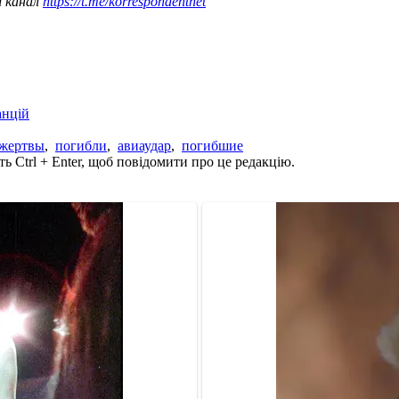
ш канал
https://t.me/korrespondentnet
анцій
жертвы
,
погибли
,
авиаудар
,
погибшие
ь Ctrl + Enter, щоб повідомити про це редакцію.