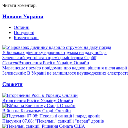
Читати коментарі
Новини України
Останні
Популярні
Коментовані
У Броварах дівчинку вдарило струмом на даху поїзда
Зеленський зустрівся з прем'єр-міністром Сербії
Сюжет
Вторгнення Росії в Україну. Онлайн
Марганець: прем'єр повідомив про кадрові рішення після аварії
Зеленський: В Україні не залишилося неушкоджених електрост
Сюжети
Вторгнення Росії в Україну. Онлайн
Війна на Близькому Сході. Онлайн
Підсумки 07.08: "Пекельні" санкції і "парад" дронів