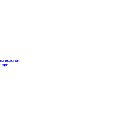
 на водогоні
анцій