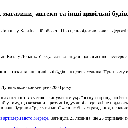
магазини, аптеки та інші цивільні будів
Лопань у Харківській області. Про це повідомив голова Дергачів
ами Козачу Лопань. У результаті загинули щонайменше шестеро лю
ни, аптеки та інші цивільні будівлі в центрі селища. При цьому 
 Дублінською конвенцією 2008 року.
ких окупантів з метою звинуватити українську сторону, посіяти 
й у тому, що козачани – розумні вдумливі люди, які не піддають
 в наші будинки "русский мир" – лише біль, страждання, ненавист
 з артилерії місто Мерефа
. Загинула 21 людина, ще 25 отримали 