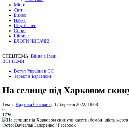
Місто
Світ
Бізнес
Наука
Шоу-бізнес
Спорт
Lifestyle
БЛОГИ ЧИТАЧІВ
СПЕЦТЕМА:
Війна в Ірані
ВСІ ТЕМИ
Вступ України в ЄС
Теракт в Барселоні
На селище під Харковом скину
Текст:
Надтока Світлана
, 17 березня 2022, 18:08
0
1736
Фото: Вячеслав Задоренко / Facebook