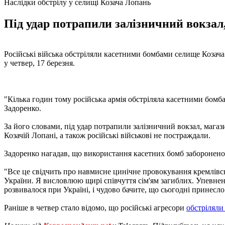
Наслідки обстрілу у селищі Козача Лопань
Під удар потрапили залізничний вокзал, 
Російські війська обстріляли касетними бомбами селище Козача 
у четвер, 17 березня.
"Кілька годин тому російська армія обстріляла касетними бомб
Задоренко.
За його словами, під удар потрапили залізничний вокзал, магази
Козачій Лопані, а також російські військові не постраждали.
Задоренко нагадав, що використання касетних бомб заборонено
"Все це свідчить про навмисне цинічне провокування кремлівсь
України. Я висловлюю щирі співчуття сім'ям загиблих. Упевнени
розвивалося при Україні, і чудово бачите, що сьогодні принесло
Раніше в четвер стало відомо, що російські агресори
обстріляли