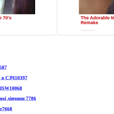
587
 в СЗЧ
10397
 ISW
10068
ної дівчини
7786
т
7668