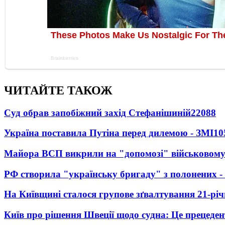
ЧИТАЙТЕ ТАКОЖ
Суд обрав запобіжний захід Стефанішиній
22088
Україна поставила Путіна перед дилемою - ЗМІ
10
Майора ВСП викрили на "допомозі" військовому
РФ створила "українську бригаду" з полонених -
На Київщині сталося групове зґвалтування 21-річ
Київ про рішення Швеції щодо судна: Це прецеден