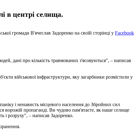
лі в центрі селища.
ської громади В'ячеслав Задоренко на своїй сторінці у
Facebook
дей, дані про кількість травмованих з'ясовуються", – написав
об'єкти військової інфраструктури, яку загарбники розмістили у
паніку і ненависть місцевого населення до Збройних сил
ся ворожій пропаганді. Ви чудово пам'ятаєте, як наше селище
ь і розруху", – написав Задоренко.
поранення.