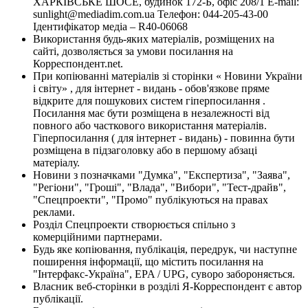
ХАРКІВСЬКЕ ШОСЕ, будинок 172-Б, офіс 208/1 E-mail:
sunlight@mediadim.com.ua
Телефон: 044-205-43-00
Ідентифікатор медіа – R40-06068
Використання будь-яких матеріалів, розміщених на
сайті, дозволяється за умови посилання на
Корреспондент.net.
При копіюванні матеріалів зі сторінки « Новини України
і світу» , для інтернет - видань - обов'язкове пряме
відкрите для пошукових систем гіперпосилання .
Посилання має бути розміщена в незалежності від
повного або часткового використання матеріалів.
Гіперпосилання ( для інтернет - видань) - повинна бути
розміщена в підзаголовку або в першому абзаці
матеріалу.
Новини з позначками "Думка", "Експертиза", "Заява",
"Регіони", "Гроші", "Влада", "Вибори", "Тест-драйв",
"Спецпроекти", "Промо" публікуються на правах
реклами.
Розділ Спецпроекти створюється спільно з
комерційними партнерами.
Будь яке копіювання, публікація, передрук, чи наступне
поширення інформації, що містить посилання на
"Інтерфакс-Україна", EPA / UPG, суворо забороняється.
Власник веб-сторінки в розділі Я-Корреспондент є автор
публікації.