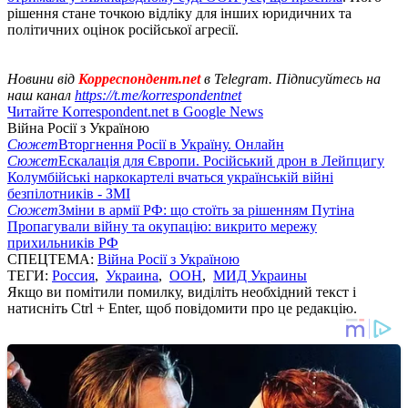
рішення стане точкою відліку для інших юридичних та
політичних оцінок російської агресії.
Новини від
Корреспондент.net
в Telegram. Підписуйтесь на
наш канал
https://t.me/korrespondentnet
Читайте Korrespondent.net в Google News
Війна Росії з Україною
Сюжет
Вторгнення Росії в Україну. Онлайн
Сюжет
Ескалація для Європи. Російський дрон в Лейпцигу
Колумбійські наркокартелі вчаться українській війні
безпілотників - ЗМІ
Сюжет
Зміни в армії РФ: що стоїть за рішенням Путіна
Пропагували війну та окупацію: викрито мережу
прихильників РФ
СПЕЦТЕМА:
Війна Росії з Україною
ТЕГИ:
Россия
,
Украина
,
ООН
,
МИД Украины
Якщо ви помітили помилку, виділіть необхідний текст і
натисніть Ctrl + Enter, щоб повідомити про це редакцію.