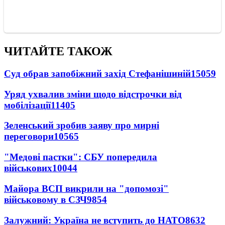
ЧИТАЙТЕ ТАКОЖ
Суд обрав запобіжний захід Стефанішиній
15059
Уряд ухвалив зміни щодо відстрочки від
мобілізації
11405
Зеленський зробив заяву про мирні
переговори
10565
"Медові пастки": СБУ попередила
військових
10044
Майора ВСП викрили на "допомозі"
військовому в СЗЧ
9854
Залужний: Україна не вступить до НАТО
8632