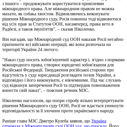
з іншого – продовжувати користуватися привілеями
міжнародного права. Але міжнародним правом не можна
махати, як собака хвостом. Відмовляючись виконувати
рішення Міжнародного суду, Росія повинна тоді відмовитися
від усіх прав за Статутом ООН, насамперед, права вето в
Радбезі, а також імунітетів", – сказав Ніколенко.
Він нагадав, що Міжнародний суд ООН наказав Росії негайно
припинити всі військові операції, які вона розпочала на
території України 24 лютого.
"Наказ суду носить зобов'язуючий характер і, згідно з нормами
міжнародного права, створює юридичні зобов'язання для
Російської Федерації. Твердження російської сторони про
відсутність у суду юрисдикції розглядати позов України, а
відповідно і його виконувати, є нікчемними. Під час слухань
суд відкинув заперечення Росії та підтвердив повноваження
винести свій наказ", – пояснив речник МЗС.
Ніколенко наголосив, що попри спробу вільно інтерпретувати
рішення Міжнародного суду ООН, Росії не вдасться уникнути
відповідальності за її злочини проти українського народу.
Раніше глава МЗС Дмитро Кулеба заявив, що
Україна
отримала у Міжнародному суді ООН усе, що просила
. Його