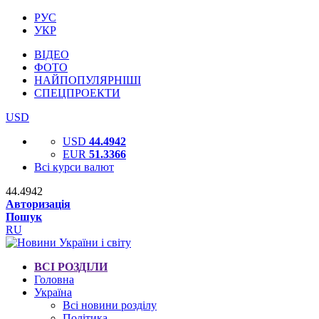
РУС
УКР
ВІДЕО
ФОТО
НАЙПОПУЛЯРНІШІ
СПЕЦПРОЕКТИ
USD
USD
44.4942
EUR
51.3366
Всі курси валют
44.4942
Авторизація
Пошук
RU
ВСІ РОЗДІЛИ
Головна
Україна
Всі новини розділу
Політика