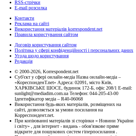
RSS-стрічки
E-mail розсилка
Контакти
Реклама на сайті
Використання матеріалів korrespondent.net
Правила користування сайтом
Договір користування сайтом
Політика у сфері конфіденційності і персональних даних
Угода щодо користування
Редакція
© 2000-2026, Korrespondent.net
Суб'єкт у сфері онлайн-медіа Назва онлайн-медіа –
«КореспонденТ.net» Адреса: 02091, місто Київ,
ХАРКІВСЬКЕ ШОСЕ, будинок 172-Б, офіс 208/1 E-mail:
sunlight@mediadim.com.ua
Телефон: 044-205-43-00
Ідентифікатор медіа – R40-06068
Використання будь-яких матеріалів, розміщених на
сайті, дозволяється за умови посилання на
Корреспондент.net.
При копіюванні матеріалів зі сторінки « Новини України
і світу» , для інтернет - видань - обов'язкове пряме
відкрите для пошукових систем гіперпосилання .