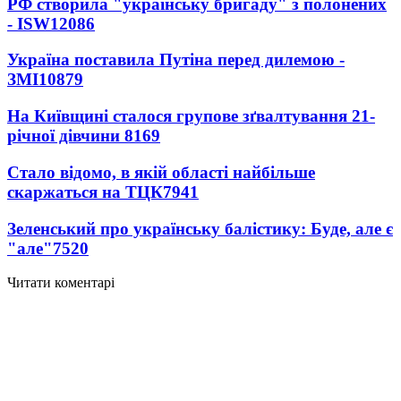
РФ створила "українську бригаду" з полонених
- ISW
12086
Україна поставила Путіна перед дилемою -
ЗМІ
10879
На Київщині сталося групове зґвалтування 21-
річної дівчини
8169
Стало відомо, в якій області найбільше
скаржаться на ТЦК
7941
Зеленський про українську балістику: Буде, але є
"але"
7520
Читати коментарі