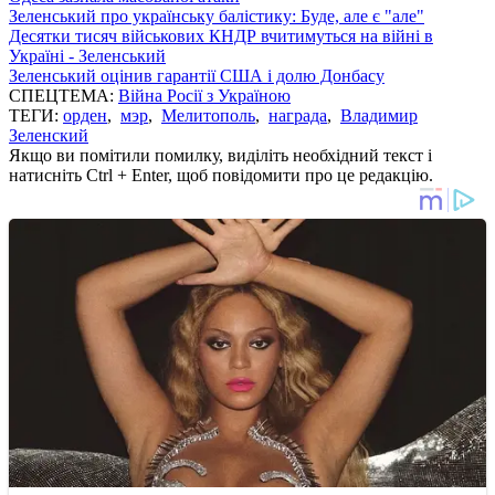
Зеленський про українську балістику: Буде, але є "але"
Десятки тисяч військових КНДР вчитимуться на війні в
Україні - Зеленський
Зеленський оцінив гарантії США і долю Донбасу
СПЕЦТЕМА:
Війна Росії з Україною
ТЕГИ:
орден
,
мэр
,
Мелитополь
,
награда
,
Владимир
Зеленский
Якщо ви помітили помилку, виділіть необхідний текст і
натисніть Ctrl + Enter, щоб повідомити про це редакцію.