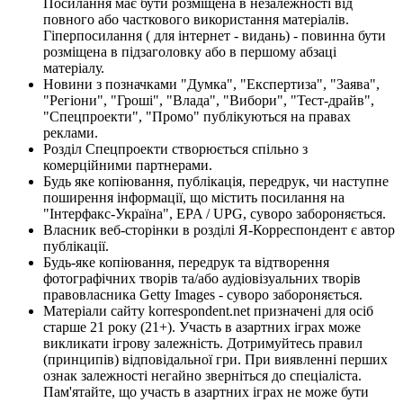
Посилання має бути розміщена в незалежності від
повного або часткового використання матеріалів.
Гіперпосилання ( для інтернет - видань) - повинна бути
розміщена в підзаголовку або в першому абзаці
матеріалу.
Новини з позначками "Думка", "Експертиза", "Заява",
"Регіони", "Гроші", "Влада", "Вибори", "Тест-драйв",
"Спецпроекти", "Промо" публікуються на правах
реклами.
Розділ Спецпроекти створюється спільно з
комерційними партнерами.
Будь яке копіювання, публікація, передрук, чи наступне
поширення інформації, що містить посилання на
"Інтерфакс-Україна", EPA / UPG, суворо забороняється.
Власник веб-сторінки в розділі Я-Корреспондент є автор
публікації.
Будь-яке копіювання, передрук та відтворення
фотографічних творів та/або аудіовізуальних творів
правовласника Getty Images - суворо забороняється.
Матеріали сайту korrespondent.net призначені для осіб
старше 21 року (21+). Участь в азартних іграх може
викликати ігрову залежність. Дотримуйтесь правил
(принципів) відповідальної гри. При виявленні перших
ознак залежності негайно зверніться до спеціаліста.
Пам'ятайте, що участь в азартних іграх не може бути