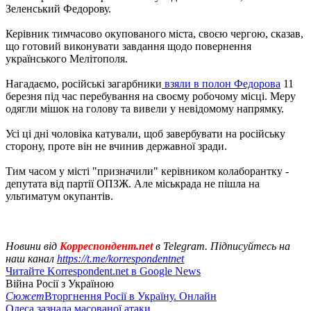
Зеленський Федорову.
Керівник тимчасово окупованого міста, своєю чергою, сказав,
що готовий виконувати завдання щодо повернення
українського Мелітополя.
Нагадаємо, російські загарбники
взяли в полон Федорова
11
березня під час перебування на своєму робочому місці. Меру
одягли мішок на голову та вивели у невідомому напрямку.
Усі ці дні чоловіка катували, щоб завербувати на російську
сторону, проте він не вчинив державної зради.
Тим часом у місті "призначили" керівником колаборантку -
депутата від партії ОПЗЖ. Але міськрада не пішла на
ультиматум окупантів.
Новини від
Корреспондент.net
в Telegram. Підписуйтесь на
наш канал
https://t.me/korrespondentnet
Читайте Korrespondent.net в Google News
Війна Росії з Україною
Сюжет
Вторгнення Росії в Україну. Онлайн
Одеса зазнала масованої атаки