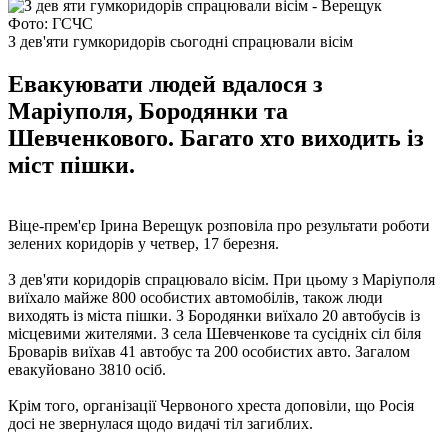
Фото: ГСЧС
З дев'яти гумкоридорів сьогодні спрацювали вісім
Евакуювати людей вдалося з
Маріуполя, Бородянки та
Шевченкового. Багато хто виходить із
міст пішки.
Віце-прем'єр Ірина Верещук розповіла про результати роботи
зелених коридорів у четвер, 17 березня.
З дев'яти коридорів спрацювало вісім. При цьому з Маріуполя
виїхало майже 800 особистих автомобілів, також люди
виходять із міста пішки. З Бородянки виїхало 20 автобусів із
місцевими жителями. З села Шевченкове та сусідніх сіл біля
Броварів виїхав 41 автобус та 200 особистих авто. Загалом
евакуйовано 3810 осіб.
Крім того, організації Червоного хреста доповіли, що Росія
досі не звернулася щодо видачі тіл загиблих.