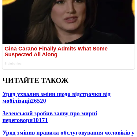
ЧИТАЙТЕ ТАКОЖ
Уряд ухвалив зміни щодо відстрочки від
мобілізації
26520
Зеленський зробив заяву про мирні
переговори
10171
Уряд змінив правила обслуговування чоловіків у