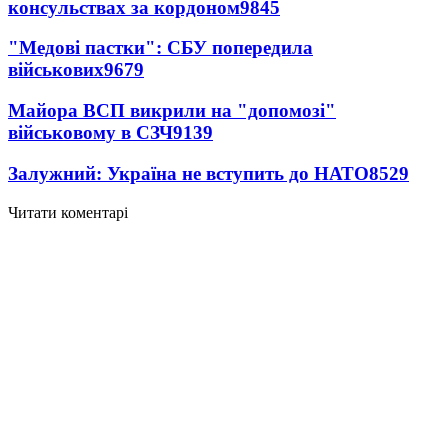
консульствах за кордоном
9845
"Медові пастки": СБУ попередила
військових
9679
Майора ВСП викрили на "допомозі"
військовому в СЗЧ
9139
Залужний: Україна не вступить до НАТО
8529
Читати коментарі