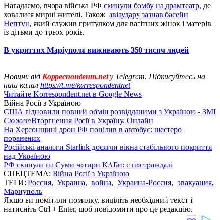
Нагадаємо, вчора війська РФ
скинули бомбу на драмтеатр
, де
ховалися мирні жителі. Також
авіаудару зазнав басейн
Нептун
, який служив притулком для вагітних жінок і матерів
із дітьми до трьох років.
В укриттях Маріуполя виживають 350 тисяч людей
Новини від
Корреспондент.net
у Telegram. Підписуйтесь на
наш канал
https://t.me/korrespondentnet
Читайте Korrespondent.net в Google News
Війна Росії з Україною
США відновили повний обмін розвідданими з Україною - ЗМІ
Сюжет
Вторгнення Росії в Україну. Онлайн
На Херсонщині дрон РФ поцілив в автобус: шестеро
поранених
Російські аналоги Starlink досягли вікна стабільного покриття
над Україною
РФ скинула на Суми чотири КАБи: є постраждалі
СПЕЦТЕМА:
Війна Росії з Україною
ТЕГИ:
Россия
,
Украина
,
война
,
Украина-Россия
,
эвакуация
,
Мариуполь
Якщо ви помітили помилку, виділіть необхідний текст і
натисніть Ctrl + Enter, щоб повідомити про це редакцію.