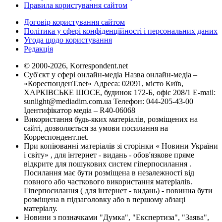
Правила користування сайтом
Договір користування сайтом
Політика у сфері конфіденційності і персональних даних
Угода щодо користування
Редакція
© 2000-2026, Korrespondent.net
Суб'єкт у сфері онлайн-медіа Назва онлайн-медіа –
«КореспонденТ.net» Адреса: 02091, місто Київ,
ХАРКІВСЬКЕ ШОСЕ, будинок 172-Б, офіс 208/1 E-mail:
sunlight@mediadim.com.ua
Телефон: 044-205-43-00
Ідентифікатор медіа – R40-06068
Використання будь-яких матеріалів, розміщених на
сайті, дозволяється за умови посилання на
Корреспондент.net.
При копіюванні матеріалів зі сторінки « Новини України
і світу» , для інтернет - видань - обов'язкове пряме
відкрите для пошукових систем гіперпосилання .
Посилання має бути розміщена в незалежності від
повного або часткового використання матеріалів.
Гіперпосилання ( для інтернет - видань) - повинна бути
розміщена в підзаголовку або в першому абзаці
матеріалу.
Новини з позначками "Думка", "Експертиза", "Заява",