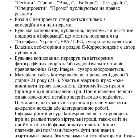
"Регіони", "Гроші", "Влада", "Вибори", "Тест-драйв",
"Спецпроекти", "Промо" публікуються на правах
реклами.
Розділ Спецпроекти створюється спільно з
комерційними партнерами.
Будь яке копіювання, публікація, передрук, чи наступне
поширення інформації, що містить посилання на
"Інтерфакс-Україна", EPA / UPG, суворо забороняється.
Власник веб-сторінки в розділі Я-Корреспондент є автор
публікації.
Будь-яке копіювання, передрук та відтворення
фотографічних творів та/або аудіовізуальних творів
правовласника Getty Images - суворо забороняється.
Матеріали сайту korrespondent.net призначені для осіб
старше 21 року (21+). Участь в азартних іграх може
викликати ігрову залежність. Дотримуйтесь правил
(принципів) відповідальної гри. При виявленні перших
ознак залежності негайно зверніться до спеціаліста.
Пам'ятайте, що участь в азартних іграх не може бути
джерелом доходів або альтернативою роботі.
Інформаційний ресурс korrespondent.net не проводить
ігри на реальні та/або віртуальні гроші, також сайт не
приймає ні в якій формі оплату ставок та інших
платежів, які пов’язані/можуть бути пов’язані з
азартними іграми, букмекерами чи тоталізаторами. Будь-