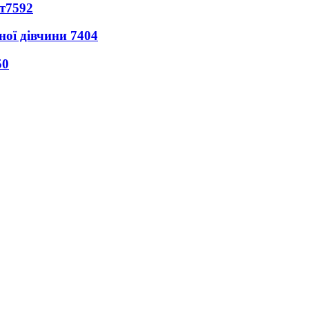
т
7592
ної дівчини
7404
50