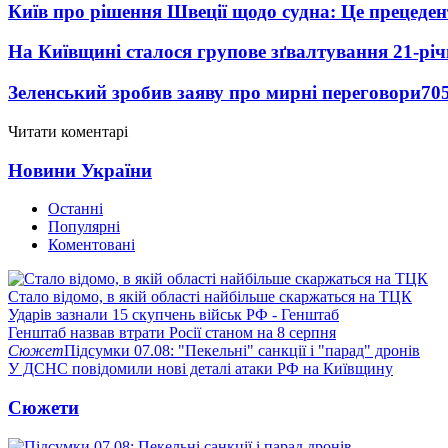
Київ про рішення Швеції щодо судна: Це прецеден
На Київщині сталося групове зґвалтування 21-річ
Зеленський зробив заяву про мирні переговори
70
Читати коментарі
Новини України
Останні
Популярні
Коментовані
Стало відомо, в якій області найбільше скаржаться на ТЦК
Ударів зазнали 15 скупчень військ РФ - Генштаб
Генштаб назвав втрати Росії станом на 8 серпня
Сюжет
Підсумки 07.08: "Пекельні" санкції і "парад" дронів
У ДСНС повідомили нові деталі атаки РФ на Київщину
Сюжети