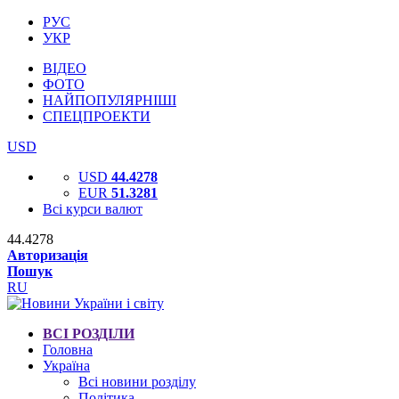
РУС
УКР
ВІДЕО
ФОТО
НАЙПОПУЛЯРНІШІ
СПЕЦПРОЕКТИ
USD
USD
44.4278
EUR
51.3281
Всі курси валют
44.4278
Авторизація
Пошук
RU
ВСІ РОЗДІЛИ
Головна
Україна
Всі новини розділу
Політика