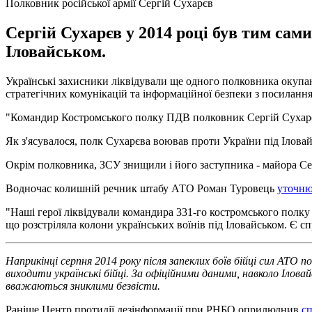
Полковник російської армії Сергій Сухарєв
Сергій Сухарєв у 2014 році був тим сам
Іловайськом.
Українські захисники ліквідували ще одного полковника окупан
стратегічних комунікацій та інформаційної безпеки з посиланн
"Командир Костромського полку ПДВ полковник Сергій Сухарєв.
Як з'ясувалося, полк Сухарєва воював проти України під Іловайс
Окрім полковника, ЗСУ знищили і його заступника - майора Се
Водночас колишній речник штабу АТО Роман Туровець
уточн
"Наші герої ліквідували командира 331-го костромського полку 
що розстріляла колони українських воїнів під Іловайськом. Є сп
Наприкінці серпня 2014 року після запеклих боїв бійці сил АТО п
виходити українські бійці. За офіційними даними, навколо Іловай
вважаються зниклими безвісти.
Раніше Центр протидії дезінформації при РНБО оприлюднив
сп