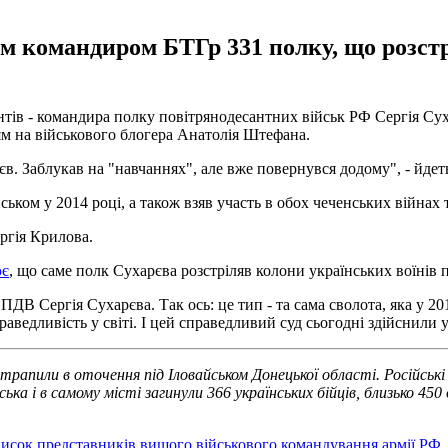
им командиром БТГр 331 полку, що розстр
тів - командира полку повітрянодесантних військ РФ Сергія Суха
ям на військового блогера Анатолія Штефана.
 Заблукав на "навчаннях", але вже повернувся додому", - йдеть
ьком у 2014 році, а також взяв участь в обох чеченських війнах т
ргія Крилова.
ює
, що саме полк Сухарєва розстріляв колони українських воїнів п
ПДВ Сергія Сухарєва. Так ось: це тип - та сама сволота, яка у 2
раведливість у світі. І цей справедливий суд сьогодні здійснили 
отрапили в оточення під Іловайськом Донецької області. Російські 
ська і в самому місті загинули 366 українських бійців, близько 4
исок представників вищого військового командування армії РФ
,