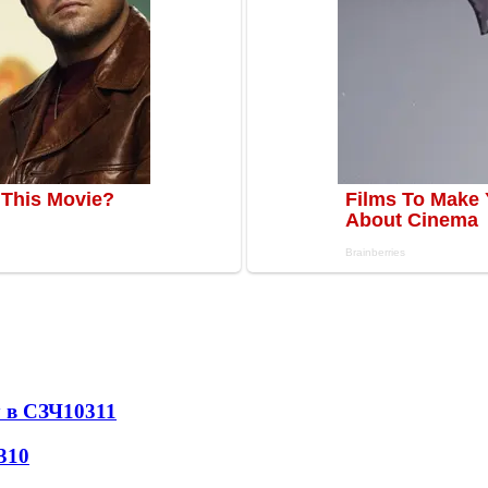
 в СЗЧ
10311
310