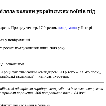
іляла колони українських воїнів під
рєва. Про це у четвер, 17 березня,
повідомили
у Центрі
ся у повідомленні.
а російсько-грузинській війні 2008 року.
ід Іловайськом.
014 році була тим самим командиром БТГр того ж 331-го полку,
українські захисники", - написав Туровець.
військові обстріляли коридор, яким, згідно з домовленістю, мали
50 отримали поранення, 300 потрапили в полон, 84 досі
 убитих під час війни в Україні.