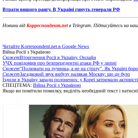
Втрати вищого рангу. В Україні гинуть генерали РФ
Новини від
Корреспондент.net
в Telegram. Підписуйтесь на на
Читайте Korrespondent.net в Google News
Війна Росії з Україною
Сюжет
Вторгнення Росії в Україну. Онлайн
УЧХ повідомив про безпрецедентні атаки РФ у липні
Сюжет
"Полювати на лучника, а не на стрілу". Як Україні бор
Сюжет
Загадковий звук вибуху налякав Москву: що це було
Їздили в Україну заради полонених: у Кореї затримали активіст
СПЕЦТЕМА:
Війна Росії з Україною
Якщо ви помітили помилку, виділіть необхідний текст і натисніт