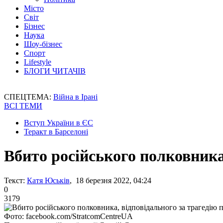
Місто
Світ
Бізнес
Наука
Шоу-бізнес
Спорт
Lifestyle
БЛОГИ ЧИТАЧІВ
СПЕЦТЕМА:
Війна в Ірані
ВСІ ТЕМИ
Вступ України в ЄС
Теракт в Барселоні
Вбито російського полковника,
Текст:
Катя Юськів
, 18 березня 2022, 04:24
0
3179
Фото: facebook.com/StratcomCentreUA