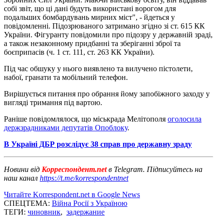
собі звіт, що ці дані будуть використані ворогом для
подальших бомбардувань мирних міст", - йдеться у
повідомленні. Підозрюваного затримано згідно зі ст. 615 КК
України. Фігуранту повідомили про підозру у державній зраді,
а також незаконному придбанні та зберіганні зброї та
боєприпасів (ч. 1 ст. 111, ст. 263 КК України).
Під час обшуку у нього виявлено та вилучено пістолети,
набої, гранати та мобільний телефон.
Вирішується питання про обрання йому запобіжного заходу у
вигляді тримання під вартою.
Раніше повідомлялося, що міськрада Мелітополя
оголосила
держзрадниками депутатів Опоблоку
.
В Україні ДБР розслідує 38 справ про державну зраду
Новини від
Корреспондент.net
в Telegram. Підписуйтесь на
наш канал
https://t.me/korrespondentnet
Читайте Korrespondent.net в Google News
СПЕЦТЕМА:
Війна Росії з Україною
ТЕГИ:
чиновник
,
задержание