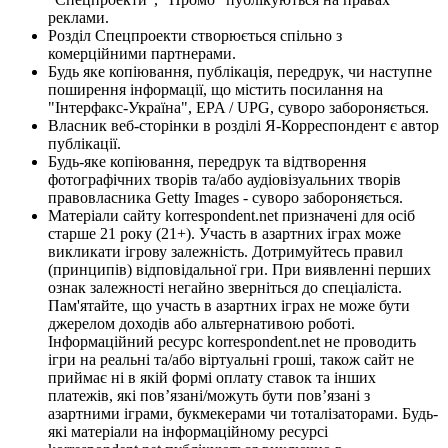
реклами.
Розділ Спецпроекти створюється спільно з
комерційними партнерами.
Будь яке копіювання, публікація, передрук, чи наступне
поширення інформації, що містить посилання на
"Інтерфакс-Україна", EPA / UPG, суворо забороняється.
Власник веб-сторінки в розділі Я-Корреспондент є автор
публікації.
Будь-яке копіювання, передрук та відтворення
фотографічних творів та/або аудіовізуальних творів
правовласника Getty Images - суворо забороняється.
Матеріали сайту korrespondent.net призначені для осіб
старше 21 року (21+). Участь в азартних іграх може
викликати ігрову залежність. Дотримуйтесь правил
(принципів) відповідальної гри. При виявленні перших
ознак залежності негайно зверніться до спеціаліста.
Пам'ятайте, що участь в азартних іграх не може бути
джерелом доходів або альтернативою роботі.
Інформаційний ресурс korrespondent.net не проводить
ігри на реальні та/або віртуальні гроші, також сайт не
приймає ні в якій формі оплату ставок та інших
платежів, які пов’язані/можуть бути пов’язані з
азартними іграми, букмекерами чи тоталізаторами. Будь-
які матеріали на інформаційному ресурсі