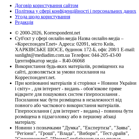
Договір користування сайтом
Політика у сфері конфіденційності і персональних даних
Угода щодо користування
Редакція
© 2000-2026, Korrespondent.net
Суб'єкт у сфері онлайн-медіа Назва онлайн-медіа –
«КореспонденТ.net» Адреса: 02091, місто Київ,
ХАРКІВСЬКЕ ШОСЕ, будинок 172-Б, офіс 208/1 E-mail:
sunlight@mediadim.com.ua
Телефон: 044-205-43-00
Ідентифікатор медіа – R40-06068
Використання будь-яких матеріалів, розміщених на
сайті, дозволяється за умови посилання на
Корреспондент.net.
При копіюванні матеріалів зі сторінки « Новини України
і світу» , для інтернет - видань - обов'язкове пряме
відкрите для пошукових систем гіперпосилання .
Посилання має бути розміщена в незалежності від
повного або часткового використання матеріалів.
Гіперпосилання ( для інтернет - видань) - повинна бути
розміщена в підзаголовку або в першому абзаці
матеріалу.
Новини з позначками "Думка", "Експертиза", "Заява",
"Регіони", "Гроші", "Влада", "Вибори", "Тест-драйв",
"Спецпроекти", "Промо" публікуються на правах