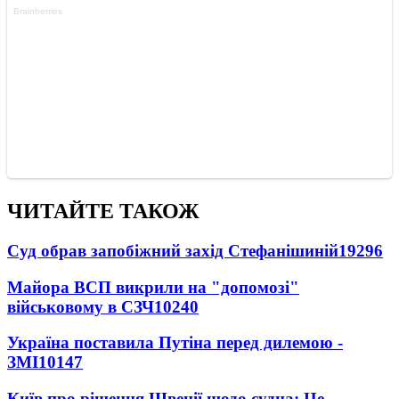
ЧИТАЙТЕ ТАКОЖ
Суд обрав запобіжний захід Стефанішиній
19296
Майора ВСП викрили на "допомозі"
військовому в СЗЧ
10240
Україна поставила Путіна перед дилемою -
ЗМІ
10147
Київ про рішення Швеції щодо судна: Це