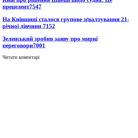
прецедент
7547
На Київщині сталося групове зґвалтування 21-
річної дівчини
7152
Зеленський зробив заяву про мирні
переговори
7001
Читати коментарі