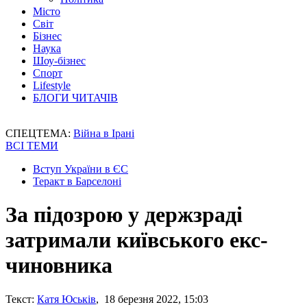
Місто
Світ
Бізнес
Наука
Шоу-бізнес
Спорт
Lifestyle
БЛОГИ ЧИТАЧІВ
СПЕЦТЕМА:
Війна в Ірані
ВСІ ТЕМИ
Вступ України в ЄС
Теракт в Барселоні
За підозрою у держзраді
затримали київського екс-
чиновника
Текст:
Катя Юськів
, 18 березня 2022, 15:03