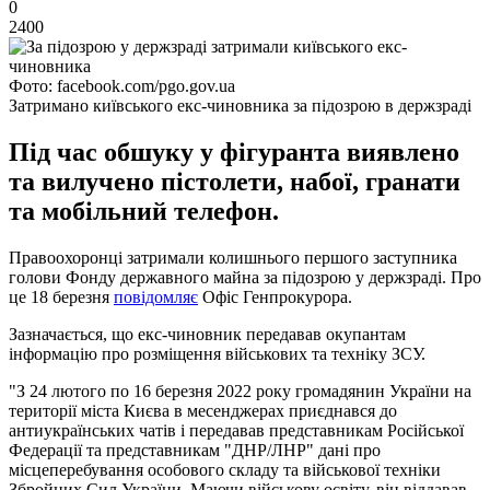
0
2400
Фото: facebook.com/pgo.gov.ua
Затримано київського екс-чиновника за підозрою в держзраді
Під час обшуку у фігуранта виявлено
та вилучено пістолети, набої, гранати
та мобільний телефон.
Правоохоронці затримали колишнього першого заступника
голови Фонду державного майна за підозрою у держзраді. Про
це 18 березня
повідомляє
Офіс Генпрокурора.
Зазначається, що екс-чиновник передавав окупантам
інформацію про розміщення військових та техніку ЗСУ.
"З 24 лютого по 16 березня 2022 року громадянин України на
території міста Києва в месенджерах приєднався до
антиукраїнських чатів і передавав представникам Російської
Федерації та представникам "ДНР/ЛНР" дані про
місцеперебування особового складу та військової техніки
Збройних Сил України. Маючи військову освіту, він віддавав