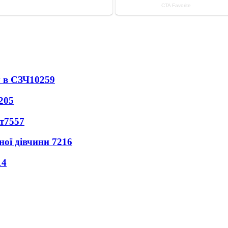
 в СЗЧ
10259
205
т
7557
ної дівчини
7216
14