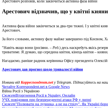
Арестович розповів, коли закінчиться активна фаза війни
Арестович відзначив, що у квітні кияни
Активна фаза війни закінчиться за два-три тижні. І у квітні ки
Арестович.
За його словами, активну фазу майже завершено під Києвом, Х
"Навіть якщо вони (росіяни. –
Ред.
) десь наскребуть якісь резе
триватиме. Я думаю, що середина квітня, кінець квітня – кияни
Нагадаємо, раніше радник керівника Офісу президента Олексій
Арестович дав прогноз щодо тривалості війни
Новини від
Корреспондент.net
у Telegram. Підписуйтесь на на
Читайте Korrespondent.net в Google News
Війна Росії з Україною
Сюжет
Вторгнення Росії в Україну. Онлайн
УЧХ повідомив про безпрецедентні атаки РФ у липні
Сюжет
"Полювати на лучника, а не на стрілу". Як Україні бор