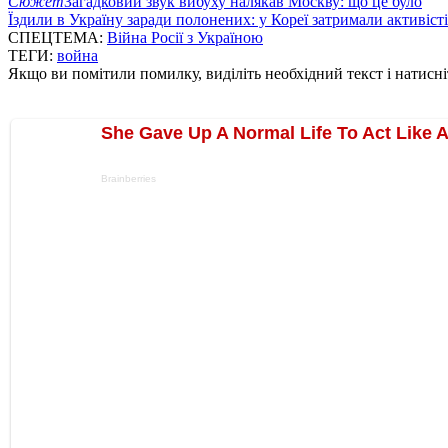
Сюжет
Загадковий звук вибуху налякав Москву: що це було
Їздили в Україну заради полонених: у Кореї затримали активіст
СПЕЦТЕМА:
Війна Росії з Україною
ТЕГИ:
война
Якщо ви помітили помилку, виділіть необхідний текст і натисніт