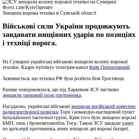
Фото: t.me/KyivOperativ
Знищена ворожа техніка в Сумській області
Військові сили України продовжують
завдавати нищівних ударів по позиціях
і техніці ворога.
На Сумщині українські військові знищили колону ворожої
техніки. Кадри публікує телеграм-канал
Київ Оперативний
.
Зазначається, що техніка РФ була розбита біля Тростянця.
Раніше повідомлялося, що під Харковом ЗСУ частково
знищили танковий полк противника
.
Нагадаємо, українські військові
знищили російський комплекс
радіоелектронної розвідки
Торн і командно-наглядовий пункт
батальйонної тактичної групи. Крім того було знищено ворожі
БМП, танк і бронеавтомобіль Тигр. Також ЗСУ завдали удару
по артилерії противника, вони знищили дві ворожі батареї.