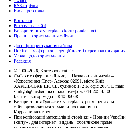
Twitter
RSS-стрічки
E-mail розсилка
Контакти
Реклама на сайті
Використання матеріалів korrespondent.net
Правила користування сайтом
Договір користування сайтом
Політика у сфері конфіденційності і персональних даних
Угода щодо користування
Редакція
© 2000-2026, Korrespondent.net
Суб'єкт у сфері онлайн-медіа Назва онлайн-медіа –
«КореспонденТ.net» Адреса: 02091, місто Київ,
ХАРКІВСЬКЕ ШОСЕ, будинок 172-Б, офіс 208/1 E-mail:
sunlight@mediadim.com.ua
Телефон: 044-205-43-00
Ідентифікатор медіа – R40-06068
Використання будь-яких матеріалів, розміщених на
сайті, дозволяється за умови посилання на
Корреспондент.net.
При копіюванні матеріалів зі сторінки « Новини України
і світу» , для інтернет - видань - обов'язкове пряме
відкрите для пошукових систем гіперпосилання .