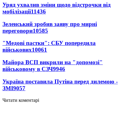
Уряд ухвалив зміни щодо відстрочки від
мобілізації
11436
Зеленський зробив заяву про мирні
переговори
10585
"Медові пастки": СБУ попередила
військових
10061
Майора ВСП викрили на "допомозі"
військовому в СЗЧ
9946
Україна поставила Путіна перед дилемою -
ЗМІ
9057
Читати коментарі