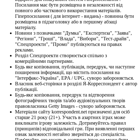
Посилання має бути розміщена в незалежності від
повного або часткового використання матеріалів.
Гіперпосилання ( для інтернет - видань) - повинна бути
розміщена в підзаголовку або в першому абзаці
матеріалу.
Новини з позначками "Думка", "Експертиза", "Заява",
"Регіони", "Гроші", "Влада", "Вибори", "Тест-драйв",
"Спецпроекти", "Промо" публікуються на правах
реклами.
Розділ Спецпроекти створюється спільно з
комерційними партнерами.
Будь яке копіювання, публікація, передрук, чи наступне
поширення інформації, що містить посилання на
"Інтерфакс-Україна", EPA / UPG, суворо забороняється.
Власник веб-сторінки в розділі Я-Корреспондент є автор
публікації.
Будь-яке копіювання, передрук та відтворення
фотографічних творів та/або аудіовізуальних творів
правовласника Getty Images - суворо забороняється.
Матеріали сайту korrespondent.net призначені для осіб
старше 21 року (21+). Участь в азартних іграх може
викликати ігрову залежність. Дотримуйтесь правил
(принципів) відповідальної гри. При виявленні перших
ознак залежності негайно зверніться до спеціаліста.
Пам'ятайте, що участь в азартних іграх не може бути