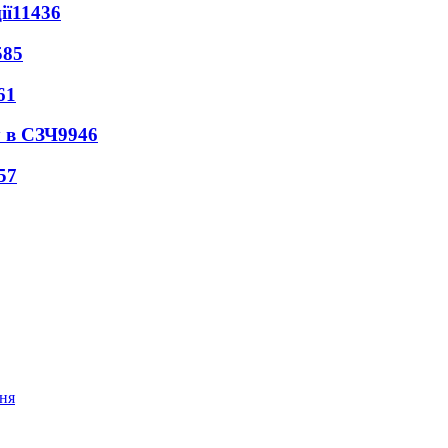
ії
11436
585
61
 в СЗЧ
9946
57
ння