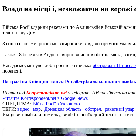
Влада на місці і, незважаючи на ворожі 
Війська Росії вдарили ракетами по Авдіївській військовій адмін
телеканалу Дом.
За його словами, російські загарбники завдали прямого удару, ал
Також 18 березня в Авдіївці ворог здійснив обстріл міста, загин
Нагадаємо, минулої доби російські війська
обстріляли 11 насел
поранені.
На трасі на Київщині танки РФ обстріляли машини з цивіл
Новини від
Корреспондент.net
у Telegram. Підписуйтесь на на
Читайте Korrespondent.net в Google News
СПЕЦТЕМА:
Війна Росії з Україною
ТЕГИ:
видео
,
мэр
,
Донецкая область
,
обстрел
,
ракетний удар
Якщо ви помітили помилку, виділіть необхідний текст і натисніт