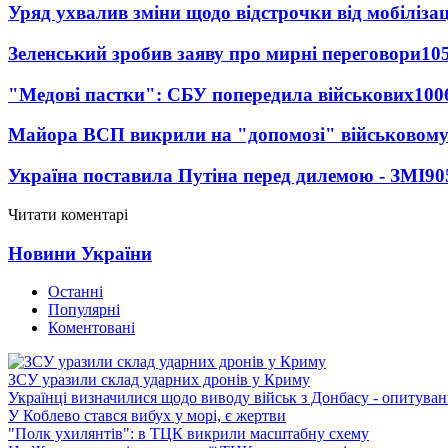
Уряд ухвалив зміни щодо відстрочки від мобілізац
Зеленський зробив заяву про мирні переговори
10
"Медові пастки": СБУ попередила військових
100
Майора ВСП викрили на "допомозі" військовому
Україна поставила Путіна перед дилемою - ЗМІ
90
Читати коментарі
Новини України
Останні
Популярні
Коментовані
ЗСУ уразили склад ударних дронів у Криму
Українці визначилися щодо виводу військ з Донбасу - опитува
У Коблево стався вибух у морі, є жертви
"Полк ухилянтів": в ТЦК викрили масштабну схему