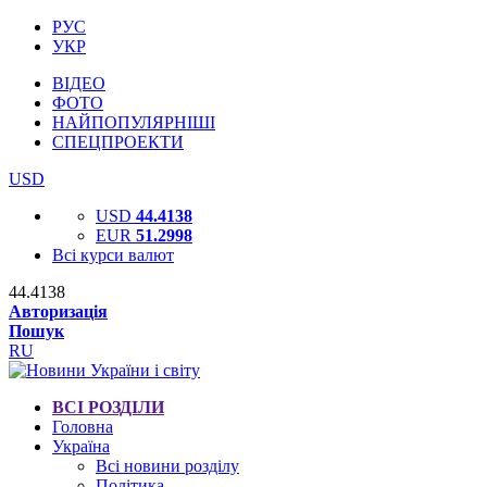
РУС
УКР
ВІДЕО
ФОТО
НАЙПОПУЛЯРНІШІ
СПЕЦПРОЕКТИ
USD
USD
44.4138
EUR
51.2998
Всі курси валют
44.4138
Авторизація
Пошук
RU
ВСІ РОЗДІЛИ
Головна
Україна
Всі новини розділу
Політика