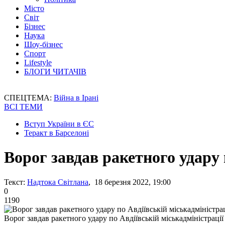
Місто
Світ
Бізнес
Наука
Шоу-бізнес
Спорт
Lifestyle
БЛОГИ ЧИТАЧІВ
СПЕЦТЕМА:
Війна в Ірані
ВСІ ТЕМИ
Вступ України в ЄС
Теракт в Барселоні
Ворог завдав ракетного удару 
Текст:
Надтока Світлана
, 18 березня 2022, 19:00
0
1190
Ворог завдав ракетного удару по Авдіївській міськадміністрації