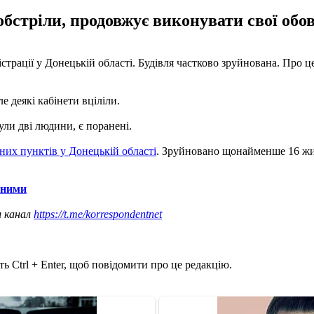
обстріли, продовжує виконувати свої обов
істрації у Донецькій області. Будівля частково зруйнована. Про 
е деякі кабінети вціліли.
ули дві людини, є поранені.
ених пунктів у Донецькій області
. Зруйновано щонайменше 16 житл
ьними
ш канал
https://t.me/korrespondentnet
ь Ctrl + Enter, щоб повідомити про це редакцію.