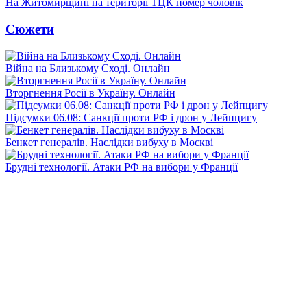
На Житомирщині на території ТЦК помер чоловік
Сюжети
Війна на Близькому Сході. Онлайн
Вторгнення Росії в Україну. Онлайн
Підсумки 06.08: Санкції проти РФ і дрон у Лейпцигу
Бенкет генералів. Наслідки вибуху в Москві
Брудні технології. Атаки РФ на вибори у Франції