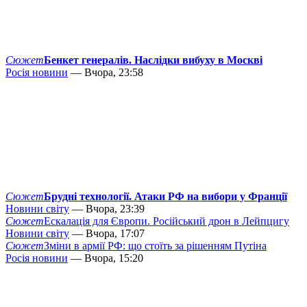
Сюжет
Бенкет генералів. Наслідки вибуху в Москві
Росія новини
— Вчора, 23:58
Сюжет
Брудні технології. Атаки РФ на вибори у Франції
Новини світу
— Вчора, 23:39
Сюжет
Ескалація для Європи. Російський дрон в Лейпцигу
Новини світу
— Вчора, 17:07
Сюжет
Зміни в армії РФ: що стоїть за рішенням Путіна
Росія новини
— Вчора, 15:20