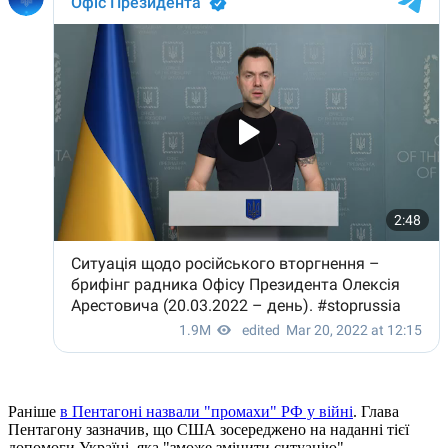
Раніше
в Пентагоні назвали "промахи" РФ у війні
. Глава
Пентагону зазначив, що США зосереджено на наданні тієї
допомоги Україні, яка "зможе змінити ситуацію".