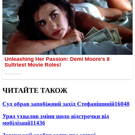
ЧИТАЙТЕ ТАКОЖ
Суд обрав запобіжний захід Стефанішиній
16048
Уряд ухвалив зміни щодо відстрочки від
мобілізації
11436