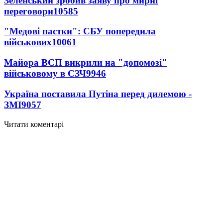
Зеленський зробив заяву про мирні
переговори
10585
"Медові пастки": СБУ попередила
військових
10061
Майора ВСП викрили на "допомозі"
військовому в СЗЧ
9946
Україна поставила Путіна перед дилемою -
ЗМІ
9057
Читати коментарі