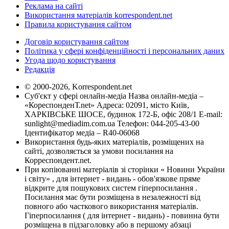
Реклама на сайті
Використання матеріалів korrespondent.net
Правила користування сайтом
Договір користування сайтом
Політика у сфері конфіденційності і персональних даних
Угода щодо користування
Редакція
© 2000-2026, Korrespondent.net
Суб'єкт у сфері онлайн-медіа Назва онлайн-медіа –
«КореспонденТ.net» Адреса: 02091, місто Київ,
ХАРКІВСЬКЕ ШОСЕ, будинок 172-Б, офіс 208/1 E-mail:
sunlight@mediadim.com.ua
Телефон: 044-205-43-00
Ідентифікатор медіа – R40-06068
Використання будь-яких матеріалів, розміщених на
сайті, дозволяється за умови посилання на
Корреспондент.net.
При копіюванні матеріалів зі сторінки « Новини України
і світу» , для інтернет - видань - обов'язкове пряме
відкрите для пошукових систем гіперпосилання .
Посилання має бути розміщена в незалежності від
повного або часткового використання матеріалів.
Гіперпосилання ( для інтернет - видань) - повинна бути
розміщена в підзаголовку або в першому абзаці