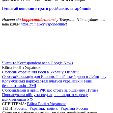
Генштаб поновив втрати російських загарбників
Новини від
Корреспондент.net
у Telegram. Підписуйтесь на
наш канал
https://t.me/korrespondentnet
Читайте Korrespondent.net в Google News
Війна Росії з Україною
Сюжет
Вторгнення Росії в Україну. Онлайн
Сюжет
Ескалація для Європи. Російський дрон в Лейпцигу
Колумбійські наркокартелі вчаться українській війні
безпілотників - ЗМІ
Сюжет
Зміни в армії РФ: що стоїть за рішенням Путіна
Пропагували війну та окупацію: викрито мережу
прихильників РФ
СПЕЦТЕМА:
Війна Росії з Україною
ТЕГИ:
Россия
,
Украина
,
война
,
Украина-Россия
Якщо ви помітили помилку, виділіть необхідний текст і