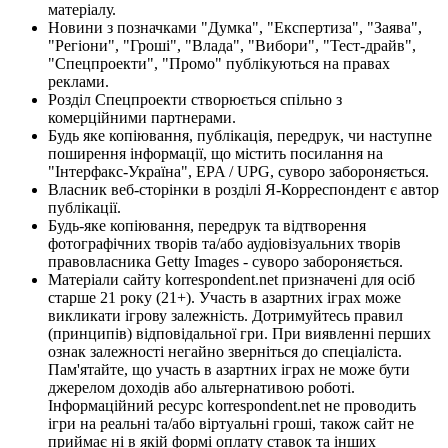
матеріалу.
Новини з позначками "Думка", "Експертиза", "Заява",
"Регіони", "Гроші", "Влада", "Вибори", "Тест-драйв",
"Спецпроекти", "Промо" публікуються на правах
реклами.
Розділ Спецпроекти створюється спільно з
комерційними партнерами.
Будь яке копіювання, публікація, передрук, чи наступне
поширення інформації, що містить посилання на
"Інтерфакс-Україна", EPA / UPG, суворо забороняється.
Власник веб-сторінки в розділі Я-Корреспондент є автор
публікації.
Будь-яке копіювання, передрук та відтворення
фотографічних творів та/або аудіовізуальних творів
правовласника Getty Images - суворо забороняється.
Матеріали сайту korrespondent.net призначені для осіб
старше 21 року (21+). Участь в азартних іграх може
викликати ігрову залежність. Дотримуйтесь правил
(принципів) відповідальної гри. При виявленні перших
ознак залежності негайно зверніться до спеціаліста.
Пам'ятайте, що участь в азартних іграх не може бути
джерелом доходів або альтернативою роботі.
Інформаційний ресурс korrespondent.net не проводить
ігри на реальні та/або віртуальні гроші, також сайт не
приймає ні в якій формі оплату ставок та інших