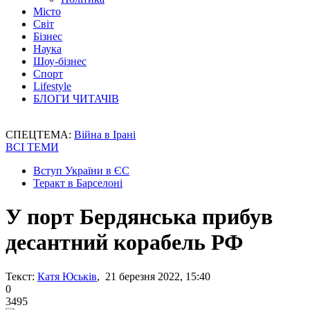
Місто
Світ
Бізнес
Наука
Шоу-бізнес
Спорт
Lifestyle
БЛОГИ ЧИТАЧІВ
СПЕЦТЕМА:
Війна в Ірані
ВСІ ТЕМИ
Вступ України в ЄС
Теракт в Барселоні
У порт Бердянська прибув
десантний корабель РФ
Текст:
Катя Юськів
, 21 березня 2022, 15:40
0
3495