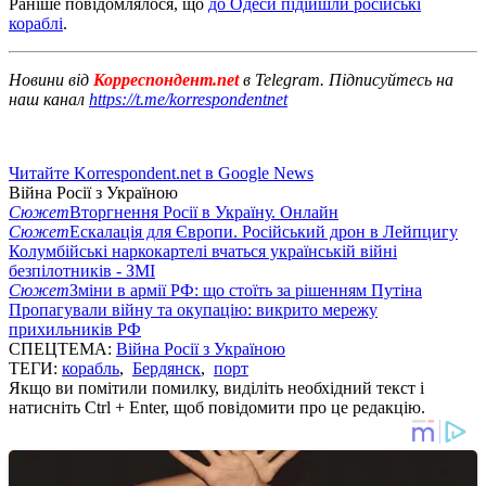
Раніше повідомлялося, що
до Одеси підійшли російські
кораблі
.
Новини від
Корреспондент.net
в Telegram. Підписуйтесь на
наш канал
https://t.me/korrespondentnet
Читайте Korrespondent.net в Google News
Війна Росії з Україною
Сюжет
Вторгнення Росії в Україну. Онлайн
Сюжет
Ескалація для Європи. Російський дрон в Лейпцигу
Колумбійські наркокартелі вчаться українській війні
безпілотників - ЗМІ
Сюжет
Зміни в армії РФ: що стоїть за рішенням Путіна
Пропагували війну та окупацію: викрито мережу
прихильників РФ
СПЕЦТЕМА:
Війна Росії з Україною
ТЕГИ:
корабль
,
Бердянск
,
порт
Якщо ви помітили помилку, виділіть необхідний текст і
натисніть Ctrl + Enter, щоб повідомити про це редакцію.