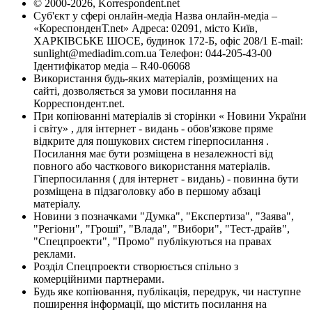
© 2000-2026, Korrespondent.net
Суб'єкт у сфері онлайн-медіа Назва онлайн-медіа –
«КореспонденТ.net» Адреса: 02091, місто Київ,
ХАРКІВСЬКЕ ШОСЕ, будинок 172-Б, офіс 208/1 E-mail:
sunlight@mediadim.com.ua
Телефон: 044-205-43-00
Ідентифікатор медіа – R40-06068
Використання будь-яких матеріалів, розміщених на
сайті, дозволяється за умови посилання на
Корреспондент.net.
При копіюванні матеріалів зі сторінки « Новини України
і світу» , для інтернет - видань - обов'язкове пряме
відкрите для пошукових систем гіперпосилання .
Посилання має бути розміщена в незалежності від
повного або часткового використання матеріалів.
Гіперпосилання ( для інтернет - видань) - повинна бути
розміщена в підзаголовку або в першому абзаці
матеріалу.
Новини з позначками "Думка", "Експертиза", "Заява",
"Регіони", "Гроші", "Влада", "Вибори", "Тест-драйв",
"Спецпроекти", "Промо" публікуються на правах
реклами.
Розділ Спецпроекти створюється спільно з
комерційними партнерами.
Будь яке копіювання, публікація, передрук, чи наступне
поширення інформації, що містить посилання на