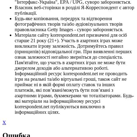
"Інтерфакс-Україна", EPA / UPG, суворо забороняється.
Власник веб-сторінки в розділі Я-Корреспондент є автор
публікації.
Будь-яке копіювання, передрук та відтворення
фотографічних творів та/або аудіовізуальних творів
правовласника Getty Images - суворо забороняється.
Матеріали сайту korrespondent.net призначені для осіб
старше 21 року (21+). Участь в азартних іграх може
викликати ігрову залежність. Дотримуйтесь правил
(принципів) відповідальної гри. При виявленні перших
ознак залежності негайно зверніться до спеціаліста.
Пам'ятайте, що участь в азартних іграх не може бути
джерелом доходів або альтернативою роботі.
Інформаційний ресурс korrespondent.net не проводить
ігри на реальні та/або віртуальні гроші, також сайт не
приймає ні в якій формі оплату ставок та інших
платежів, які пов’язані/можуть бути пов’язані з
азартними іграми, букмекерами чи тоталізаторами. Будь-
які матеріали на інформаційному ресурсі
korrespondent.net публікуються виключно в
інформаційних цілях.
X
Ошибка