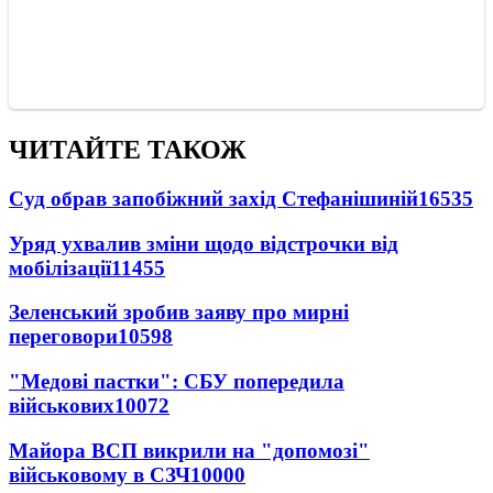
ЧИТАЙТЕ ТАКОЖ
Суд обрав запобіжний захід Стефанішиній
16535
Уряд ухвалив зміни щодо відстрочки від
мобілізації
11455
Зеленський зробив заяву про мирні
переговори
10598
"Медові пастки": СБУ попередила
військових
10072
Майора ВСП викрили на "допомозі"
військовому в СЗЧ
10000