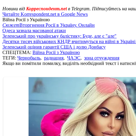
Новини від
Корреспондент.net
в Telegram. Підписуйтесь на на
Читайте Korrespondent.net в Google News
Війна Росії з Україною
Сюжет
Вторгнення Росії в Україну. Онлайн
Одеса зазнала масованої атаки
Зеленський про українську балістику: Буде, але є "але"
Десятки тисяч військових КНДР вчитимуться на війні в Україні
Зеленський оцінив гарантії США і долю Донбасу
СПЕЦТЕМА:
Війна Росії з Україною
ТЕГИ:
Чернобыль
,
радиация
,
ЧАЭС
,
зона отчуждения
Якщо ви помітили помилку, виділіть необхідний текст і натисніт