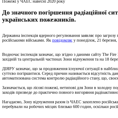
Пожежі у ЧАЕС навесні 2020 року
До значного погіршення радіаційної си
українських пожежників.
Державна інспекція ядерного регулювання заявляє про загрозу п
російськими військами. Як
повідомляє
у понеділок, 21 березня
Водночас інспекція зазначає, що згідно з даними сайту The Fire
західній та центральній частинах Зони відчуження та на 18 бер
ДІЯРУ зазначає, що за продовження існуючої ситуації в найбли
суттєво погіршитися. Серед причин називається відсутність д
автоматизована система контролю радіаційного стану, що, своє
Зазначається, що лісові пожежі, нетипові для Зони в холодну 
заходів призведе до практично повного вигоряння радіоактивно з
Нагадаємо, Зону відчуження разом із ЧАЕС захоплено російсь
перебували на робочих місцях близько 600 годин, оскільки рос