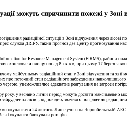
туації можуть спричинити пожежі у Зоні 
огіршення радіаційної ситуації в Зоні відчуження через лісові п
, прес-служба ДІЯРУ, такий прогноз дає Центр прогнозування на
 Information for Resource Management System (FIRMS), райони поже
езня охоплювали площу понад 8 кв. км, при цьому 17 березня вони 
жчому майбутньому радіаційний стан у Зоні відчуження та за її 
аних про поточний стан радіаційного забруднення навколишнього 
ю чергою, унеможливлює адекватне реагування на загрози погірш
пору року, у весняно-літній період можуть досягти максимально 
абруднених лісів і, відповідно, значного погіршення радіаційног
кими окупантами 24 лютого. Лише учора на Чорнобильській АЕС
ійські окупанти блокували ротацію.