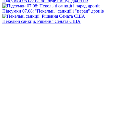
Підсумки 08.08: Patriot буде і мінус два НПЗ
Підсумки 07.08: "Пекельні" санкції і "парад" дронів
Пекельні санкції. Рішення Сената США