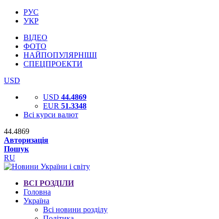
РУС
УКР
ВІДЕО
ФОТО
НАЙПОПУЛЯРНІШІ
СПЕЦПРОЕКТИ
USD
USD
44.4869
EUR
51.3348
Всі курси валют
44.4869
Авторизація
Пошук
RU
ВСІ РОЗДІЛИ
Головна
Україна
Всі новини розділу
Політика