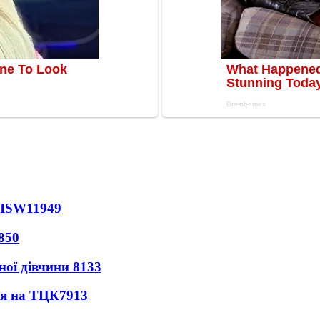
 ISW
11949
850
ної дівчини
8133
ся на ТЦК
7913