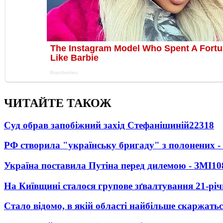
ЧИТАЙТЕ ТАКОЖ
Суд обрав запобіжний захід Стефанішиній
22318
РФ створила "українську бригаду" з полонених -
Україна поставила Путіна перед дилемою - ЗМІ
10
На Київщині сталося групове зґвалтування 21-річ
Стало відомо, в якій області найбільше скаржать