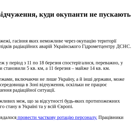
відчуження, куди окупанти не пускають
ожежі, гасіння яких неможливе через окупацію території
слідків радіаційних аварій Українського Гідрометцентру ДСНС.
ж у період з 11 по 18 березня спостерігалися, переважно, у
становили 5 кв. км, а 11 березня – майже 14 кв. км.
межами, включаючи не лише Україну, а й інші держави, може
середовища в Зоні відчуження, оскільки не працює
ення радіаційної ситуації.
можливих меж, що за відсутності будь-яких протипожежних
о стану в Україні та у всій Європі.
 вдалося
провести часткову ротацію персоналу.
Працівники