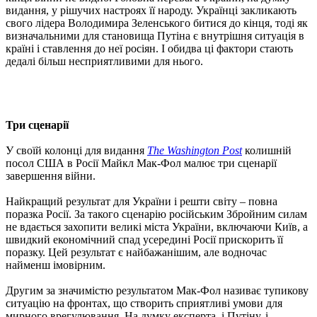
видання, у рішучих настроях її народу. Українці закликають
свого лідера Володимира Зеленського битися до кінця, тоді як
визначальними для становища Путіна є внутрішня ситуація в
країні і ставлення до неї росіян. І обидва ці фактори стають
дедалі більш несприятливими для нього.
Три сценарії
У своїй колонці для видання
The Washington Post
колишній
посол США в Росії Майкл Мак-Фол малює три сценарії
завершення війни.
Найкращий результат для України і решти світу – повна
поразка Росії. За такого сценарію російським Збройним силам
не вдається захопити великі міста України, включаючи Київ, а
швидкий економічний спад усередині Росії прискорить її
поразку. Цей результат є найбажанішим, але водночас
найменш імовірним.
Другим за значимістю результатом Мак-Фол називає тупикову
ситуацію на фронтах, що створить сприятливі умови для
мирного врегулювання. На думку експерта, і Путіну, і