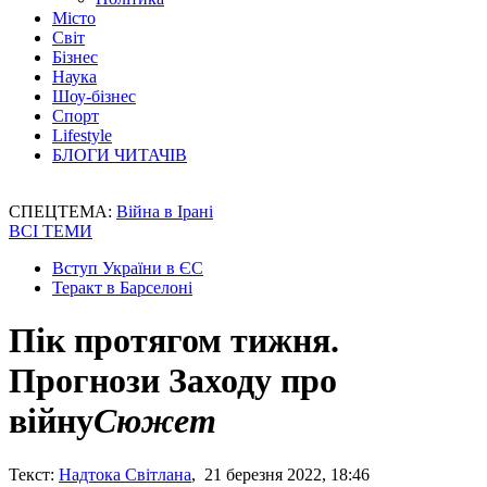
Місто
Світ
Бізнес
Наука
Шоу-бізнес
Спорт
Lifestyle
БЛОГИ ЧИТАЧІВ
СПЕЦТЕМА:
Війна в Ірані
ВСІ ТЕМИ
Вступ України в ЄС
Теракт в Барселоні
Пік протягом тижня.
Прогнози Заходу про
війну
Сюжет
Текст:
Надтока Світлана
, 21 березня 2022, 18:46