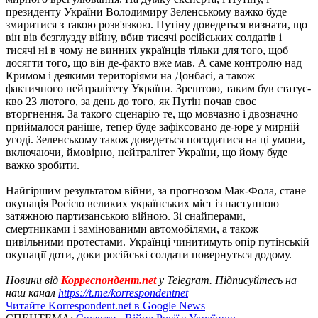
президенту України Володимиру Зеленському важко буде
змиритися з такою розв'язкою. Путіну доведеться визнати, що
він вів безглузду війну, вбив тисячі російських солдатів і
тисячі ні в чому не винних українців тільки для того, щоб
досягти того, що він де-факто вже мав. А саме контролю над
Кримом і деякими територіями на Донбасі, а також
фактичного нейтралітету України. Зрештою, таким був статус-
кво 23 лютого, за день до того, як Путін почав своє
вторгнення. За такого сценарію те, що мовчазно і двозначно
приймалося раніше, тепер буде зафіксовано де-юре у мирній
угоді. Зеленському також доведеться погодитися на ці умови,
включаючи, ймовірно, нейтралітет України, що йому буде
важко зробити.
Найгіршим результатом війни, за прогнозом Мак-Фола, стане
окупація Росією великих українських міст із наступною
затяжною партизанською війною. Зі снайперами,
смертниками і замінованими автомобілями, а також
цивільними протестами. Українці чинитимуть опір путінській
окупації доти, доки російські солдати повернуться додому.
Новини від
Корреспондент.net
у Telegram. Підписуйтесь на
наш канал
https://t.me/korrespondentnet
Читайте Korrespondent.net в Google News