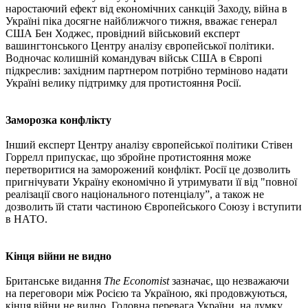
наростаючий ефект від економічних санкцій Заходу, війна в
Україні піка досягне найближчого тижня, вважає генерал
США Бен Ходжес, провідний військовий експерт
вашингтонського Центру аналізу європейської політики.
Водночас колишній командувач військ США в Європі
підкреслив: західним партнером потрібно терміново надати
Україні велику підтримку для протистояння Росії.
Заморозка конфлікту
Інший експерт Центру аналізу європейської політики Стівен
Горрелл припускає, що збройне протистояння може
перетворитися на заморожений конфлікт. Росії це дозволить
пригнічувати Україну економічно й утримувати її від "повної
реалізації свого національного потенціалу”, а також не
дозволить їй стати частиною Європейського Союзу і вступити
в НАТО.
Кінця війни не видно
Британське видання
The Economist
зазначає, що незважаючи
на переговори між Росією та Україною, які продовжуються,
кінця війни не видно. Головна перевага України, на думку