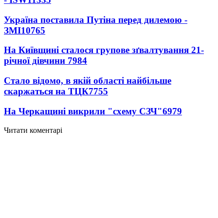
Україна поставила Путіна перед дилемою -
ЗМІ
10765
На Київщині сталося групове зґвалтування 21-
річної дівчини
7984
Стало відомо, в якій області найбільше
скаржаться на ТЦК
7755
На Черкащині викрили "схему СЗЧ"
6979
Читати коментарі