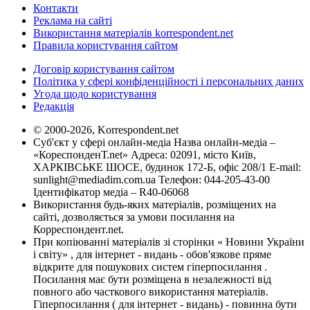
Контакти
Реклама на сайті
Використання матеріалів korrespondent.net
Правила користування сайтом
Договір користування сайтом
Політика у сфері конфіденційності і персональних даних
Угода щодо користування
Редакція
© 2000-2026, Korrespondent.net
Суб'єкт у сфері онлайн-медіа Назва онлайн-медіа –
«КореспонденТ.net» Адреса: 02091, місто Київ,
ХАРКІВСЬКЕ ШОСЕ, будинок 172-Б, офіс 208/1 E-mail:
sunlight@mediadim.com.ua
Телефон: 044-205-43-00
Ідентифікатор медіа – R40-06068
Використання будь-яких матеріалів, розміщених на
сайті, дозволяється за умови посилання на
Корреспондент.net.
При копіюванні матеріалів зі сторінки « Новини України
і світу» , для інтернет - видань - обов'язкове пряме
відкрите для пошукових систем гіперпосилання .
Посилання має бути розміщена в незалежності від
повного або часткового використання матеріалів.
Гіперпосилання ( для інтернет - видань) - повинна бути