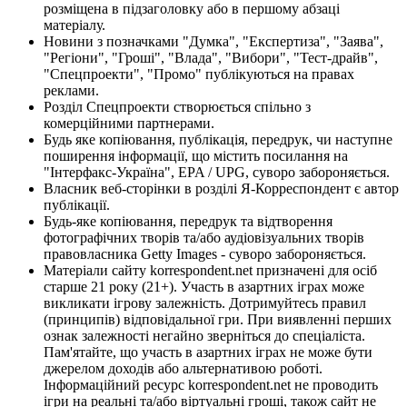
розміщена в підзаголовку або в першому абзаці
матеріалу.
Новини з позначками "Думка", "Експертиза", "Заява",
"Регіони", "Гроші", "Влада", "Вибори", "Тест-драйв",
"Спецпроекти", "Промо" публікуються на правах
реклами.
Розділ Спецпроекти створюється спільно з
комерційними партнерами.
Будь яке копіювання, публікація, передрук, чи наступне
поширення інформації, що містить посилання на
"Інтерфакс-Україна", EPA / UPG, суворо забороняється.
Власник веб-сторінки в розділі Я-Корреспондент є автор
публікації.
Будь-яке копіювання, передрук та відтворення
фотографічних творів та/або аудіовізуальних творів
правовласника Getty Images - суворо забороняється.
Матеріали сайту korrespondent.net призначені для осіб
старше 21 року (21+). Участь в азартних іграх може
викликати ігрову залежність. Дотримуйтесь правил
(принципів) відповідальної гри. При виявленні перших
ознак залежності негайно зверніться до спеціаліста.
Пам'ятайте, що участь в азартних іграх не може бути
джерелом доходів або альтернативою роботі.
Інформаційний ресурс korrespondent.net не проводить
ігри на реальні та/або віртуальні гроші, також сайт не