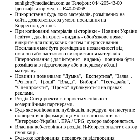
sunlight@mediadim.com.ua
Телефон: 044-205-43-00
Ідентифікатор медіа – R40-06068
Використання будь-яких матеріалів, розміщених на
сайті, дозволяється за умови посилання на
Корреспондент.net.
При копіюванні матеріалів зі сторінки « Новини України
і світу» , для інтернет - видань - обов'язкове пряме
відкрите для пошукових систем гіперпосилання .
Посилання має бути розміщена в незалежності від
повного або часткового використання матеріалів.
Гіперпосилання ( для інтернет - видань) - повинна бути
розміщена в підзаголовку або в першому абзаці
матеріалу.
Новини з позначками "Думка", "Експертиза", "Заява",
"Регіони", "Гроші", "Влада", "Вибори", "Тест-драйв",
"Спецпроекти", "Промо" публікуються на правах
реклами.
Розділ Спецпроекти створюється спільно з
комерційними партнерами.
Будь яке копіювання, публікація, передрук, чи наступне
поширення інформації, що містить посилання на
"Інтерфакс-Україна", EPA / UPG, суворо забороняється.
Власник веб-сторінки в розділі Я-Корреспондент є автор
публікації.
Будь-яке копіювання, передрук та відтворення