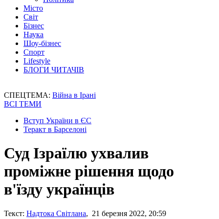
Місто
Світ
Бізнес
Наука
Шоу-бізнес
Спорт
Lifestyle
БЛОГИ ЧИТАЧІВ
СПЕЦТЕМА:
Війна в Ірані
ВСІ ТЕМИ
Вступ України в ЄС
Теракт в Барселоні
Суд Ізраїлю ухвалив
проміжне рішення щодо
в'їзду українців
Текст:
Надтока Світлана
, 21 березня 2022, 20:59