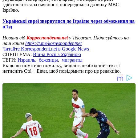
здійснюються за наявності попереднього дозволу МВС
Ізраїлю.
Українські євреї звернулися до Ізраїлю через обмеження на
в'їзд
Новини від
Корреспондент.net
у Telegram. Підписуйтесь на
наш канал
https://t.me/korrespondentnet
Читайте Korrespondent.net в Google News
СПЕЦТЕМА:
Війна Росії з Україною
ТЕГИ:
Израиль
,
беженцы
,
мигранты
Якщо ви помітили помилку, виділіть необхідний текст і
натисніть Ctrl + Enter, щоб повідомити про це редакцію.