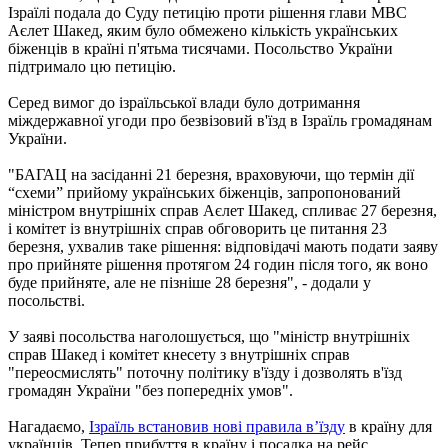
Ізраїлі подала до Суду петицію проти рішення глави МВС
Аєлет Шакед, яким було обмежено кількість українських
біженців в країні п'ятьма тисячами. Посольство України
підтримало цю петицію.
Серед вимог до ізраїльської влади було дотримання
міждержавної угоди про безвізовий в'їзд в Ізраїль громадянам
України.
"БАГАЦ на засіданні 21 березня, враховуючи, що термін дії
“схеми” прийому українських біженців, запропонований
міністром внутрішніх справ Аєлет Шакед, спливає 27 березня,
і комітет із внутрішніх справ обговорить це питання 23
березня, ухвалив таке рішення: відповідачі мають подати заяву
про прийняте рішення протягом 24 годин після того, як воно
буде прийняте, але не пізніше 28 березня", - додали у
посольстві.
У заяві посольства наголошується, що "міністр внутрішніх
справ Шакед і комітет кнесету з внутрішніх справ
"переосмислять" поточну політику в'їзду і дозволять в'їзд
громадян України "без попередніх умов".
Нагадаємо,
Ізраїль встановив нові правила в’їзду
в країну для
українців. Тепер прибуття в країну і посадка на рейс