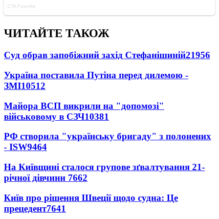
ЧИТАЙТЕ ТАКОЖ
Суд обрав запобіжний захід Стефанішиній
21956
Україна поставила Путіна перед дилемою -
ЗМІ
10512
Майора ВСП викрили на "допомозі"
військовому в СЗЧ
10381
РФ створила "українську бригаду" з полонених
- ISW
9464
На Київщині сталося групове зґвалтування 21-
річної дівчини
7662
Київ про рішення Швеції щодо судна: Це
прецедент
7641