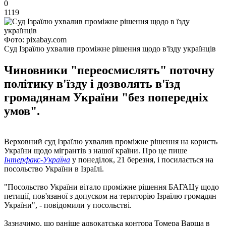
0
1119
Фото: pixabay.com
Суд Ізраїлю ухвалив проміжне рішення щодо в'їзду українців
Чиновники "переосмислять" поточну
політику в'їзду і дозволять в'їзд
громадянам України "без попередніх
умов".
Верховний суд Ізраїлю ухвалив проміжне рішення на користь
України щодо мігрантів з нашої країни. Про це пише
Інтерфакс-Україна
у понеділок, 21 березня, і посилається на
посольство України в Ізраїлі.
"Посольство України вітало проміжне рішення БАГАЦу щодо
петиції, пов'язаної з допуском на територію Ізраїлю громадян
України", - повідомили у посольстві.
Зазначимо, що раніше адвокатська контора Томера Варша в