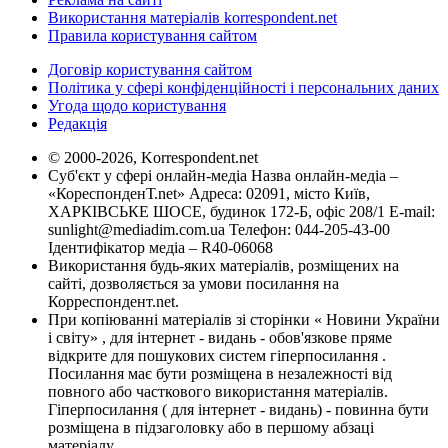
Використання матеріалів korrespondent.net
Правила користування сайтом
Договір користування сайтом
Політика у сфері конфіденційності і персональних даних
Угода щодо користування
Редакція
© 2000-2026, Korrespondent.net
Суб'єкт у сфері онлайн-медіа Назва онлайн-медіа –
«КореспонденТ.net» Адреса: 02091, місто Київ,
ХАРКІВСЬКЕ ШОСЕ, будинок 172-Б, офіс 208/1 E-mail:
sunlight@mediadim.com.ua
Телефон: 044-205-43-00
Ідентифікатор медіа – R40-06068
Використання будь-яких матеріалів, розміщених на
сайті, дозволяється за умови посилання на
Корреспондент.net.
При копіюванні матеріалів зі сторінки « Новини України
і світу» , для інтернет - видань - обов'язкове пряме
відкрите для пошукових систем гіперпосилання .
Посилання має бути розміщена в незалежності від
повного або часткового використання матеріалів.
Гіперпосилання ( для інтернет - видань) - повинна бути
розміщена в підзаголовку або в першому абзаці
матеріалу.