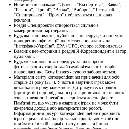
Новини з позначками "Думка", "Експертиза", "Заява",
"Регіони", "Гроші", "Влада", "Вибори", "Тест-драйв",
"Спецпроекти", "Промо" публікуються на правах
реклами.
Розділ Спецпроекти створюється спільно з
комерційними партнерами.
Будь яке копіювання, публікація, передрук, чи наступне
поширення інформації, що містить посилання на
"Інтерфакс-Україна", EPA / UPG, суворо забороняється.
Власник веб-сторінки в розділі Я-Корреспондент є автор
публікації.
Будь-яке копіювання, передрук та відтворення
фотографічних творів та/або аудіовізуальних творів
правовласника Getty Images - суворо забороняється.
Матеріали сайту korrespondent.net призначені для осіб
старше 21 року (21+). Участь в азартних іграх може
викликати ігрову залежність. Дотримуйтесь правил
(принципів) відповідальної гри. При виявленні перших
ознак залежності негайно зверніться до спеціаліста.
Пам'ятайте, що участь в азартних іграх не може бути
джерелом доходів або альтернативою роботі.
Інформаційний ресурс korrespondent.net не проводить
ігри на реальні та/або віртуальні гроші, також сайт не
приймає ні в якій формі оплату ставок та інших
платежів, які пов’язані/можуть бути пов’язані з