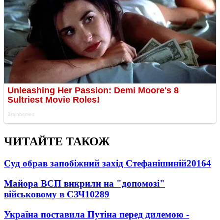
ЧИТАЙТЕ ТАКОЖ
Суд обрав запобіжний захід Стефанішиній
20164
Майора ВСП викрили на "допомозі"
військовому в СЗЧ
10289
Україна поставила Путіна перед дилемою -