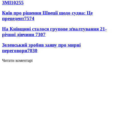
ЗМІ
10255
Київ про рішення Швеції щодо судна: Це
прецедент
7574
На Київщині сталося групове зґвалтування 21-
річної дівчини
7307
Зеленський зробив заяву про мирні
переговори
7030
Читати коментарі