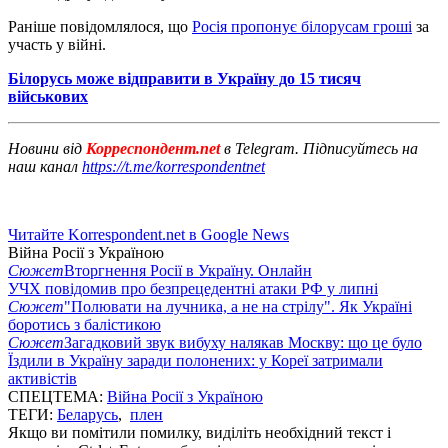
Раніше повідомлялося, що
Росія пропонує білорусам гроші
за
участь у війні.
Білорусь може відправити в Україну до 15 тисяч
військових
Новини від
Корреспондент.net
в Telegram. Підписуйтесь на
наш канал
https://t.me/korrespondentnet
Читайте Korrespondent.net в Google News
Війна Росії з Україною
Сюжет
Вторгнення Росії в Україну. Онлайн
УЧХ повідомив про безпрецедентні атаки РФ у липні
Сюжет
"Полювати на лучника, а не на стрілу". Як Україні
боротись з балістикою
Сюжет
Загадковий звук вибуху налякав Москву: що це було
Їздили в Україну заради полонених: у Кореї затримали
активістів
СПЕЦТЕМА:
Війна Росії з Україною
ТЕГИ:
Беларусь
,
плен
Якщо ви помітили помилку, виділіть необхідний текст і