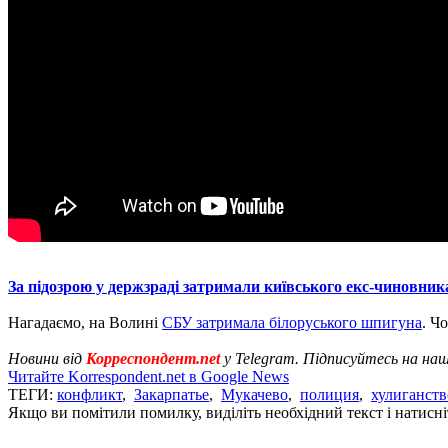
За підозрою у держзраді затримали київського екс-чиновник
Нагадаємо, на Волині
СБУ затримала білоруського шпигуна
. Ч
Новини від
Корреспондент.net
у Telegram. Підписуйтесь на на
Читайте Korrespondent.net в Google News
ТЕГИ:
конфликт
,
Закарпатье
,
Мукачево
,
полиция
,
хулиганств
Якщо ви помітили помилку, виділіть необхідний текст і натисніт