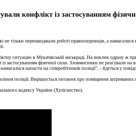
вали конфлікт із застосуванням фізично
кі не тільки перешкоджали роботі правоохоронців, а намагалися 
ї.
ктну ситуацію в Мукачівській міськраді. На виклик одразу ж приї
слі із застосуванням фізичної сили. Зловмисники не реагували 
намагалися напасти на співробітників поліції", - йдеться у повід
вління поліції. Вирішується питання про поміщення затриманих 
нального кодексу України (Хуліганство).