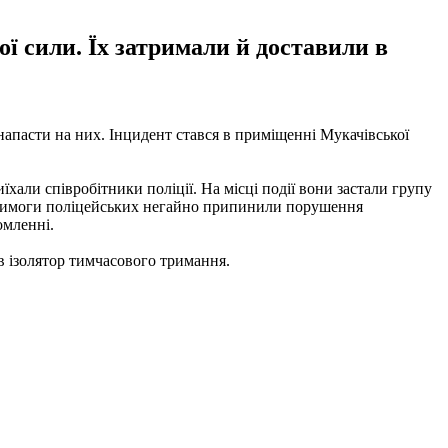
ї сили. Їх затримали й доставили в
напасти на них. Інцидент стався в приміщенні Мукачівської
хали співробітники поліції. На місці події вони застали групу
на вимоги поліцейських негайно припинили порушення
омленні.
в ізолятор тимчасового тримання.