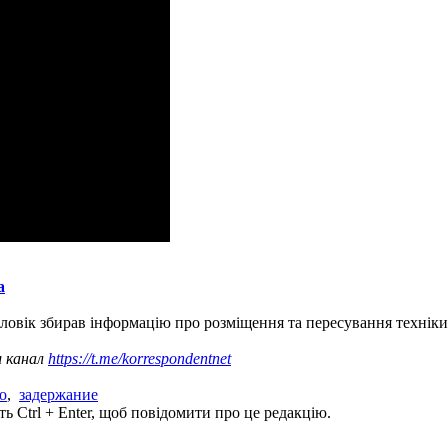
а
оловік збирав інформацію про розміщення та пересування техніки З
ш канал
https://t.me/korrespondentnet
о
,
задержание
ь Ctrl + Enter, щоб повідомити про це редакцію.