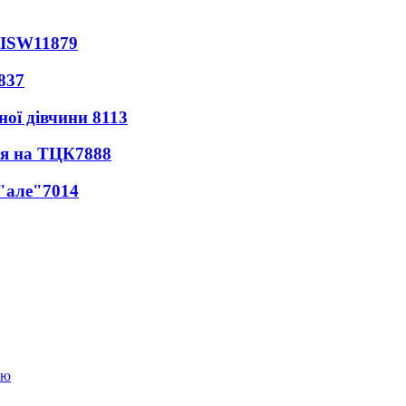
 ISW
11879
837
ної дівчини
8113
ся на ТЦК
7888
 "але"
7014
ою