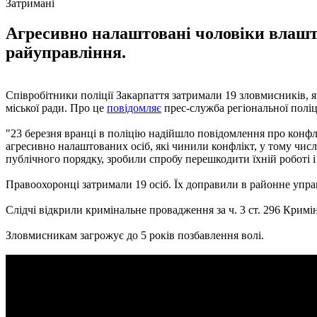
Затримані
Агресивно налаштовані чоловіки влашту
райуправління.
Співробітники поліції Закарпаття затримали 19 зловмисників, я
міської ради. Про це
повідомляє
прес-служба регіональної поліці
"23 березня вранці в поліцію надійшло повідомлення про конфлі
агресивно налаштованих осіб, які чинили конфлікт, у тому чи
публічного порядку, зробили спробу перешкодити їхній роботі і 
Правоохоронці затримали 19 осіб. Їх доправили в районне упра
Слідчі відкрили кримінальне провадження за ч. 3 ст. 296 Кримі
Зловмисникам загрожує до 5 років позбавлення волі.