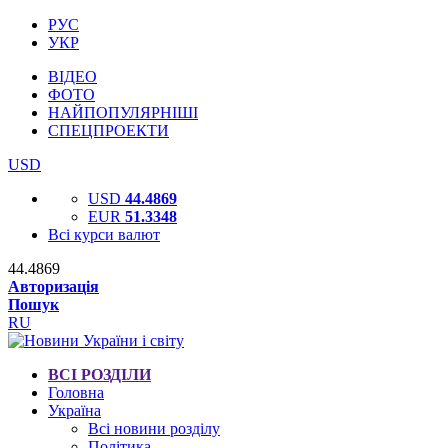
РУС
УКР
ВІДЕО
ФОТО
НАЙПОПУЛЯРНІШІ
СПЕЦПРОЕКТИ
USD
USD
44.4869
EUR
51.3348
Всі курси валют
44.4869
Авторизація
Пошук
RU
ВСІ РОЗДІЛИ
Головна
Україна
Всі новини розділу
Політика