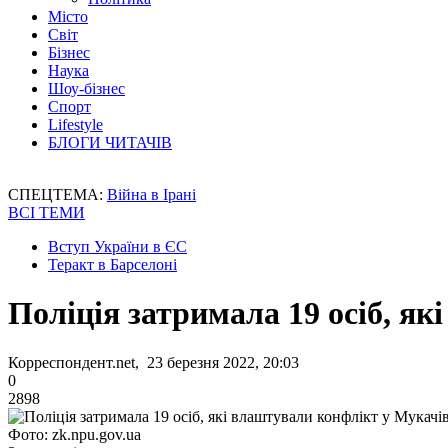
Місто
Світ
Бізнес
Наука
Шоу-бізнес
Спорт
Lifestyle
БЛОГИ ЧИТАЧІВ
СПЕЦТЕМА:
Війна в Ірані
ВСІ ТЕМИ
Вступ України в ЄС
Теракт в Барселоні
Поліція затримала 19 осіб, я
Корреспондент.net, 23 березня 2022, 20:03
0
2898
Фото: zk.npu.gov.ua