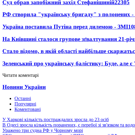
Суд обрав запобіжний захід Стефанішиній
22305
РФ створила "українську бригаду" з полонених -
Україна поставила Путіна перед дилемою - ЗМІ
10
На Київщині сталося групове зґвалтування 21-річ
Стало відомо, в якій області найбільше скаржать
Зеленський про українську балістику: Буде, але є
Читати коментарі
Новини України
Останні
Популярні
Коментовані
У Харкові кількість постраждалих зросла до 23 осіб
В Одесі зросла кількість поранених, є перебої зі зв'язком та вод
Уражено три судна РФ у Чорному морі