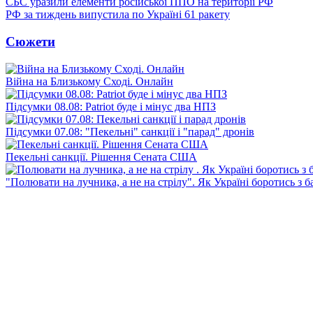
СБС уразили елементи російської ППО на території РФ
РФ за тиждень випустила по Україні 61 ракету
Сюжети
Війна на Близькому Сході. Онлайн
Підсумки 08.08: Patriot буде і мінус два НПЗ
Підсумки 07.08: "Пекельні" санкції і "парад" дронів
Пекельні санкції. Рішення Сената США
"Полювати на лучника, а не на стрілу". Як Україні боротись з 