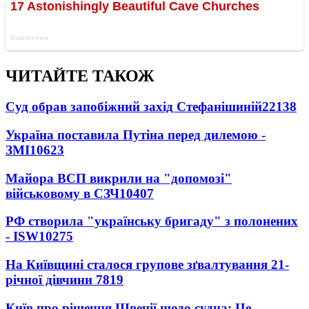
ЧИТАЙТЕ ТАКОЖ
Суд обрав запобіжний захід Стефанішиній
22138
Україна поставила Путіна перед дилемою -
ЗМІ
10623
Майора ВСП викрили на "допомозі"
військовому в СЗЧ
10407
РФ створила "українську бригаду" з полонених
- ISW
10275
На Київщині сталося групове зґвалтування 21-
річної дівчини
7819
Київ про рішення Швеції щодо судна: Це