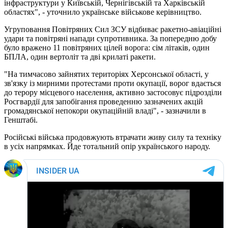
інфраструктури у Київській, Чернігівській та Харківській
областях", - уточнило українське військове керівництво.
Угруповання Повітряних Сил ЗСУ відбиває ракетно-авіаційні
удари та повітряні напади супротивника. За попередню добу
було вражено 11 повітряних цілей ворога: сім літаків, один
БПЛА, один вертоліт та дві крилаті ракети.
"На тимчасово зайнятих територіях Херсонської області, у
зв'язку із мирними протестами проти окупації, ворог вдається
до терору місцевого населення, активно застосовує підрозділи
Росгвардії для запобігання проведенню зазначених акцій
громадянської непокори окупаційній владі", - зазначили в
Генштабі.
Російські війська продовжують втрачати живу силу та техніку
в усіх напрямках. Йде тотальний опір українського народу.