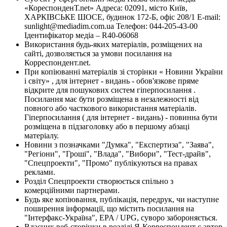
«КореспонденТ.net» Адреса: 02091, місто Київ,
ХАРКІВСЬКЕ ШОСЕ, будинок 172-Б, офіс 208/1 E-mail:
sunlight@mediadim.com.ua
Телефон: 044-205-43-00
Ідентифікатор медіа – R40-06068
Використання будь-яких матеріалів, розміщених на
сайті, дозволяється за умови посилання на
Корреспондент.net.
При копіюванні матеріалів зі сторінки « Новини України
і світу» , для інтернет - видань - обов'язкове пряме
відкрите для пошукових систем гіперпосилання .
Посилання має бути розміщена в незалежності від
повного або часткового використання матеріалів.
Гіперпосилання ( для інтернет - видань) - повинна бути
розміщена в підзаголовку або в першому абзаці
матеріалу.
Новини з позначками "Думка", "Експертиза", "Заява",
"Регіони", "Гроші", "Влада", "Вибори", "Тест-драйв",
"Спецпроекти", "Промо" публікуються на правах
реклами.
Розділ Спецпроекти створюється спільно з
комерційними партнерами.
Будь яке копіювання, публікація, передрук, чи наступне
поширення інформації, що містить посилання на
"Інтерфакс-Україна", EPA / UPG, суворо забороняється.
Власник веб-сторінки в розділі Я-Корреспондент є автор