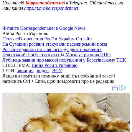
Новини від
Корреспондент.net
в Telegram. Підписуйтесь на
наш канал
https://t.me/korrespondentnet
Читайте Korrespondent.net в Google News
Війна Росії з Україною
Сюжет
Вторгнення Росії в Україну. Онлайн
На Сумщині росіяни атакували пасажирський поїзд
Росіяни вдарили по Павлограду: двоє поранених
Зеленський: Росія стягнула під Москву три кола ППО
Лубінець заявив про масові порушення у Берегівському ТЦК
СПЕЦТЕМА:
Війна Росії з Україною
ТЕГИ:
авиация
,
видео
,
ВСУ
Якщо ви помітили помилку, виділіть необхідний текст і
натисніть Ctrl + Enter, щоб повідомити про це редакцію.