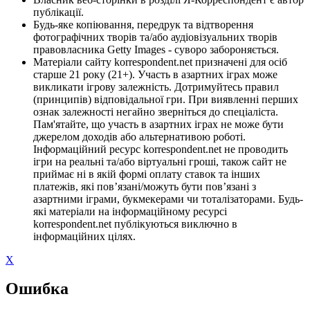
публікації.
Будь-яке копіювання, передрук та відтворення
фотографічних творів та/або аудіовізуальних творів
правовласника Getty Images - суворо забороняється.
Матеріали сайту korrespondent.net призначені для осіб
старше 21 року (21+). Участь в азартних іграх може
викликати ігрову залежність. Дотримуйтесь правил
(принципів) відповідальної гри. При виявленні перших
ознак залежності негайно зверніться до спеціаліста.
Пам'ятайте, що участь в азартних іграх не може бути
джерелом доходів або альтернативою роботі.
Інформаційний ресурс korrespondent.net не проводить
ігри на реальні та/або віртуальні гроші, також сайт не
приймає ні в якій формі оплату ставок та інших
платежів, які пов’язані/можуть бути пов’язані з
азартними іграми, букмекерами чи тоталізаторами. Будь-
які матеріали на інформаційному ресурсі
korrespondent.net публікуються виключно в
інформаційних цілях.
X
Ошибка