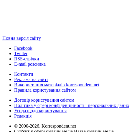
Повна версія сайту
Facebook
Twitter
RSS-стрічки
E-mail розсилка
Контакти
Реклама на сайті
Використання матеріалів korrespondent.net
Правила користування сайтом
Договір користування сайтом
Політика у сфері конфіденційності і персональних даних
Угода щодо користування
Редакція
© 2000-2026, Korrespondent.net
Суб'єкт у сфері онлайн-медіа Назва онлайн-медіа –