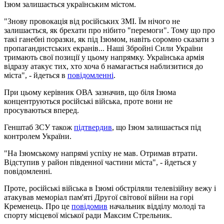
Ізюм залишається українським містом.
"Знову провокація від російських ЗМІ. Їм нічого не
залишається, як брехати про нібито "перемоги". Тому що про
такі ганебні поразки, як під Ізюмом, навіть соромно сказати з
пропагандистських екранів... Наші Збройні Сили України
тримають свої позиції у цьому напрямку. Українська армія
відразу атакує тих, хто хоча б намагається наблизитися до
міста", - йдеться в
повідомленні
.
При цьому керівник ОВА зазначив, що біля Ізюма
концентруються російські війська, проте вони не
просуваються вперед.
Генштаб ЗСУ також
підтвердив
, що Ізюм залишається під
контролем України.
"На Ізюмському напрямі успіху не мав. Отримав втрати.
Відступив у район південної частини міста", - йдеться у
повідомленні.
Проте, російські війська в Ізюмі обстріляли телевізійну вежу і
атакував меморіал пам'яті Другої світової війни на горі
Кременець. Про це
повідомив
начальник відділу молоді та
спорту місцевої міської ради Максим Стрельник.