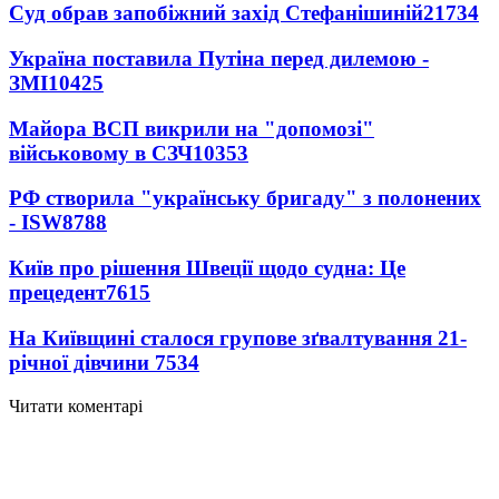
Суд обрав запобіжний захід Стефанішиній
21734
Україна поставила Путіна перед дилемою -
ЗМІ
10425
Майора ВСП викрили на "допомозі"
військовому в СЗЧ
10353
РФ створила "українську бригаду" з полонених
- ISW
8788
Київ про рішення Швеції щодо судна: Це
прецедент
7615
На Київщині сталося групове зґвалтування 21-
річної дівчини
7534
Читати коментарі