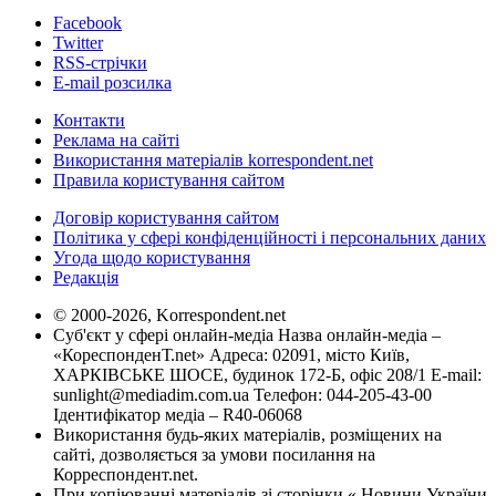
Facebook
Twitter
RSS-стрічки
E-mail розсилка
Контакти
Реклама на сайті
Використання матеріалів korrespondent.net
Правила користування сайтом
Договір користування сайтом
Політика у сфері конфіденційності і персональних даних
Угода щодо користування
Редакція
© 2000-2026, Korrespondent.net
Суб'єкт у сфері онлайн-медіа Назва онлайн-медіа –
«КореспонденТ.net» Адреса: 02091, місто Київ,
ХАРКІВСЬКЕ ШОСЕ, будинок 172-Б, офіс 208/1 E-mail:
sunlight@mediadim.com.ua
Телефон: 044-205-43-00
Ідентифікатор медіа – R40-06068
Використання будь-яких матеріалів, розміщених на
сайті, дозволяється за умови посилання на
Корреспондент.net.
При копіюванні матеріалів зі сторінки « Новини України