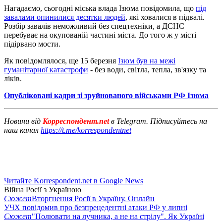
Нагадаємо, сьогодні міська влада Ізюма повідомила, що
під
завалами опинилися десятки людей
, які ховалися в підвалі.
Розбір завалів неможливий без спецтехніки, а ДСНС
перебуває на окупованій частині міста. До того ж у місті
підірвано мости.
Як повідомлялося, ще 15 березня
Ізюм був на межі
гуманітарної катастрофи
- без води, світла, тепла, зв'язку та
ліків.
Опубліковані кадри зі зруйнованого військами РФ Ізюма
Новини від
Корреспондент.net
в Telegram. Підписуйтесь на
наш канал
https://t.me/korrespondentnet
Читайте Korrespondent.net в Google News
Війна Росії з Україною
Сюжет
Вторгнення Росії в Україну. Онлайн
УЧХ повідомив про безпрецедентні атаки РФ у липні
Сюжет
"Полювати на лучника, а не на стрілу". Як Україні