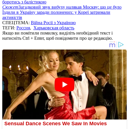
боротись з балістикою
Сюжет
Загадковий звук вибуху налякав Москву: що це було
Їздили в Україну заради полонених: у Кореї затримали
активістів
СПЕЦТЕМА:
Війна Росії з Україною
ТЕГИ:
Россия
,
Харьковская область
Якщо ви помітили помилку, виділіть необхідний текст і
натисніть Ctrl + Enter, щоб повідомити про це редакцію.