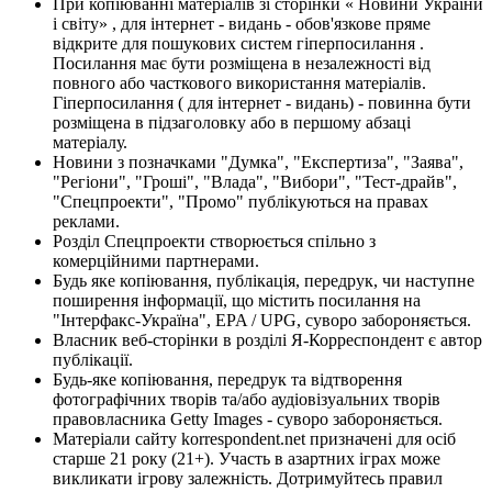
При копіюванні матеріалів зі сторінки « Новини України
і світу» , для інтернет - видань - обов'язкове пряме
відкрите для пошукових систем гіперпосилання .
Посилання має бути розміщена в незалежності від
повного або часткового використання матеріалів.
Гіперпосилання ( для інтернет - видань) - повинна бути
розміщена в підзаголовку або в першому абзаці
матеріалу.
Новини з позначками "Думка", "Експертиза", "Заява",
"Регіони", "Гроші", "Влада", "Вибори", "Тест-драйв",
"Спецпроекти", "Промо" публікуються на правах
реклами.
Розділ Спецпроекти створюється спільно з
комерційними партнерами.
Будь яке копіювання, публікація, передрук, чи наступне
поширення інформації, що містить посилання на
"Інтерфакс-Україна", EPA / UPG, суворо забороняється.
Власник веб-сторінки в розділі Я-Корреспондент є автор
публікації.
Будь-яке копіювання, передрук та відтворення
фотографічних творів та/або аудіовізуальних творів
правовласника Getty Images - суворо забороняється.
Матеріали сайту korrespondent.net призначені для осіб
старше 21 року (21+). Участь в азартних іграх може
викликати ігрову залежність. Дотримуйтесь правил