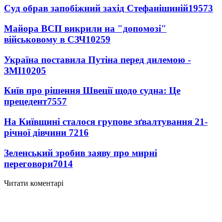
Суд обрав запобіжний захід Стефанішиній
19573
Майора ВСП викрили на "допомозі"
військовому в СЗЧ
10259
Україна поставила Путіна перед дилемою -
ЗМІ
10205
Київ про рішення Швеції щодо судна: Це
прецедент
7557
На Київщині сталося групове зґвалтування 21-
річної дівчини
7216
Зеленський зробив заяву про мирні
переговори
7014
Читати коментарі