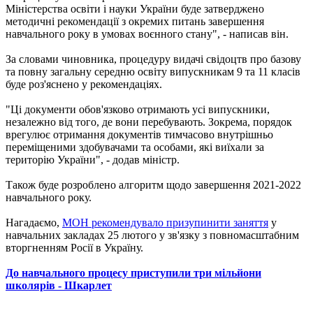
Міністерства освіти і науки України буде затверджено
методичні рекомендації з окремих питань завершення
навчального року в умовах воєнного стану", - написав він.
За словами чиновника, процедуру видачі свідоцтв про базову
та повну загальну середню освіту випускникам 9 та 11 класів
буде роз'яснено у рекомендаціях.
"Ці документи обов'язково отримають усі випускники,
незалежно від того, де вони перебувають. Зокрема, порядок
врегулює отримання документів тимчасово внутрішньо
переміщеними здобувачами та особами, які виїхали за
територію України", - додав міністр.
Також буде розроблено алгоритм щодо завершення 2021-2022
навчального року.
Нагадаємо,
МОН рекомендувало призупинити заняття
у
навчальних закладах 25 лютого у зв'язку з повномасштабним
вторгненням Росії в Україну.
До навчального процесу приступили три мільйони
школярів - Шкарлет