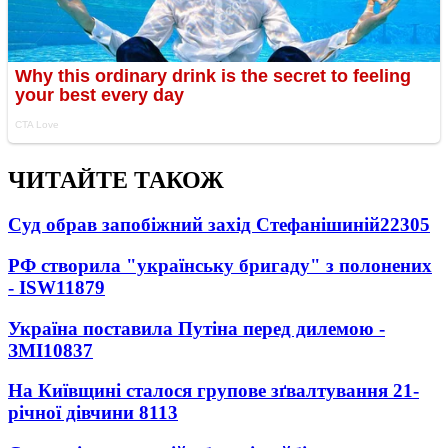
ЧИТАЙТЕ ТАКОЖ
Суд обрав запобіжний захід Стефанішиній
22305
РФ створила "українську бригаду" з полонених
- ISW
11879
Україна поставила Путіна перед дилемою -
ЗМІ
10837
На Київщині сталося групове зґвалтування 21-
річної дівчини
8113