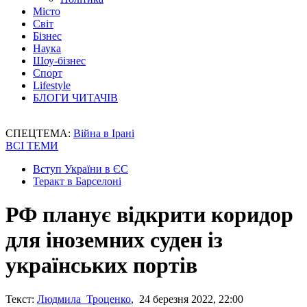
Місто
Світ
Бізнес
Наука
Шоу-бізнес
Спорт
Lifestyle
БЛОГИ ЧИТАЧІВ
СПЕЦТЕМА:
Війна в Ірані
ВСІ ТЕМИ
Вступ України в ЄС
Теракт в Барселоні
РФ планує відкрити коридор
для іноземних суден із
українських портів
Текст:
Людмила Троценко
, 24 березня 2022, 22:00