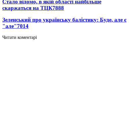
Стало відомо, в якій області найбільше
скаржаться на ТЦК
7888
Зеленський про українську балістику: Буде, але є
"але"
7014
Читати коментарі