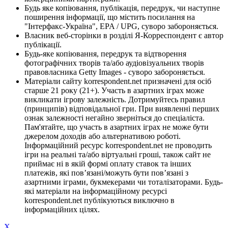
Будь яке копіювання, публікація, передрук, чи наступне
поширення інформації, що містить посилання на
"Інтерфакс-Україна", EPA / UPG, суворо забороняється.
Власник веб-сторінки в розділі Я-Корреспондент є автор
публікації.
Будь-яке копіювання, передрук та відтворення
фотографічних творів та/або аудіовізуальних творів
правовласника Getty Images - суворо забороняється.
Матеріали сайту korrespondent.net призначені для осіб
старше 21 року (21+). Участь в азартних іграх може
викликати ігрову залежність. Дотримуйтесь правил
(принципів) відповідальної гри. При виявленні перших
ознак залежності негайно зверніться до спеціаліста.
Пам'ятайте, що участь в азартних іграх не може бути
джерелом доходів або альтернативою роботі.
Інформаційний ресурс korrespondent.net не проводить
ігри на реальні та/або віртуальні гроші, також сайт не
приймає ні в якій формі оплату ставок та інших
платежів, які пов’язані/можуть бути пов’язані з
азартними іграми, букмекерами чи тоталізаторами. Будь-
які матеріали на інформаційному ресурсі
korrespondent.net публікуються виключно в
інформаційних цілях.
X