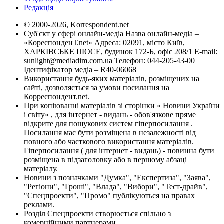
Редакція
© 2000-2026, Korrespondent.net
Суб'єкт у сфері онлайн-медіа Назва онлайн-медіа –
«КореспонденТ.net» Адреса: 02091, місто Київ,
ХАРКІВСЬКЕ ШОСЕ, будинок 172-Б, офіс 208/1 E-mail:
sunlight@mediadim.com.ua
Телефон: 044-205-43-00
Ідентифікатор медіа – R40-06068
Використання будь-яких матеріалів, розміщених на
сайті, дозволяється за умови посилання на
Корреспондент.net.
При копіюванні матеріалів зі сторінки « Новини України
і світу» , для інтернет - видань - обов'язкове пряме
відкрите для пошукових систем гіперпосилання .
Посилання має бути розміщена в незалежності від
повного або часткового використання матеріалів.
Гіперпосилання ( для інтернет - видань) - повинна бути
розміщена в підзаголовку або в першому абзаці
матеріалу.
Новини з позначками "Думка", "Експертиза", "Заява",
"Регіони", "Гроші", "Влада", "Вибори", "Тест-драйв",
"Спецпроекти", "Промо" публікуються на правах
реклами.
Розділ Спецпроекти створюється спільно з
комерційними партнерами.