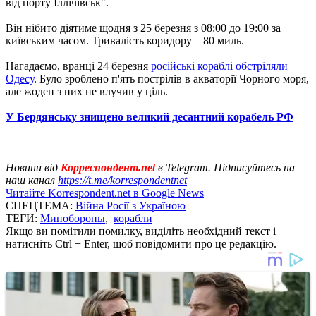
від порту Іллічівськ".
Він нібито діятиме щодня з 25 березня з 08:00 до 19:00 за
київським часом. Тривалість коридору – 80 миль.
Нагадаємо, вранці 24 березня
російські кораблі обстріляли
Одесу
. Було зроблено п'ять пострілів в акваторії Чорного моря,
але жоден з них не влучив у ціль.
У Бердянську знищено великий десантний корабель РФ
Новини від
Корреспондент.net
в Telegram. Підписуйтесь на
наш канал
https://t.me/korrespondentnet
Читайте Korrespondent.net в Google News
СПЕЦТЕМА:
Війна Росії з Україною
ТЕГИ:
Минобороны
,
корабли
Якщо ви помітили помилку, виділіть необхідний текст і
натисніть Ctrl + Enter, щоб повідомити про це редакцію.