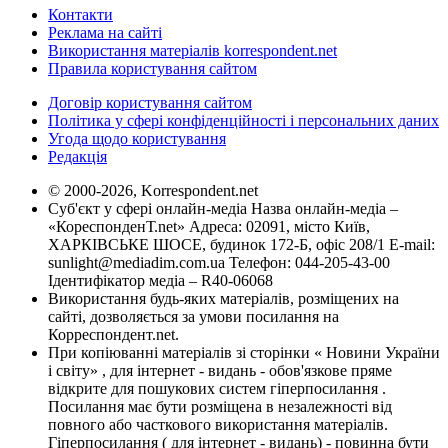
Контакти
Реклама на сайті
Використання матеріалів korrespondent.net
Правила користування сайтом
Договір користування сайтом
Політика у сфері конфіденційності і персональних даних
Угода щодо користування
Редакція
© 2000-2026, Korrespondent.net
Суб'єкт у сфері онлайн-медіа Назва онлайн-медіа –
«КореспонденТ.net» Адреса: 02091, місто Київ,
ХАРКІВСЬКЕ ШОСЕ, будинок 172-Б, офіс 208/1 E-mail:
sunlight@mediadim.com.ua
Телефон: 044-205-43-00
Ідентифікатор медіа – R40-06068
Використання будь-яких матеріалів, розміщених на
сайті, дозволяється за умови посилання на
Корреспондент.net.
При копіюванні матеріалів зі сторінки « Новини України
і світу» , для інтернет - видань - обов'язкове пряме
відкрите для пошукових систем гіперпосилання .
Посилання має бути розміщена в незалежності від
повного або часткового використання матеріалів.
Гіперпосилання ( для інтернет - видань) - повинна бути