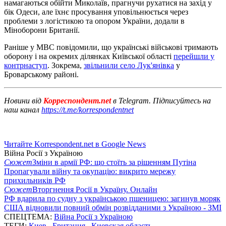
намагаються обійти Миколаїв, прагнучи рухатися на захід у
бік Одеси, але їхнє просування уповільнюється через
проблеми з логістикою та опором України, додали в
Міноборони Британії.
Раніше у МВС повідомили, що українські військові тримають
оборону і на окремих ділянках Київської області
перейшли у
контрнаступ
. Зокрема,
звільнили село Лук'янівка
у
Броварському районі.
Новини від
Корреспондент.net
в Telegram. Підписуйтесь на
наш канал
https://t.me/korrespondentnet
Читайте Korrespondent.net в Google News
Війна Росії з Україною
Сюжет
Зміни в армії РФ: що стоїть за рішенням Путіна
Пропагували війну та окупацію: викрито мережу
прихильників РФ
Сюжет
Вторгнення Росії в Україну. Онлайн
РФ вдарила по судну з українською пшеницею: загинув моряк
США відновили повний обмін розвідданими з Україною - ЗМІ
СПЕЦТЕМА:
Війна Росії з Україною
ТЕГИ:
Киев
,
Британия
,
Киевская область