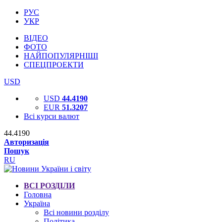
РУС
УКР
ВІДЕО
ФОТО
НАЙПОПУЛЯРНІШІ
СПЕЦПРОЕКТИ
USD
USD
44.4190
EUR
51.3207
Всі курси валют
44.4190
Авторизація
Пошук
RU
ВСІ РОЗДІЛИ
Головна
Україна
Всі новини розділу
Політика