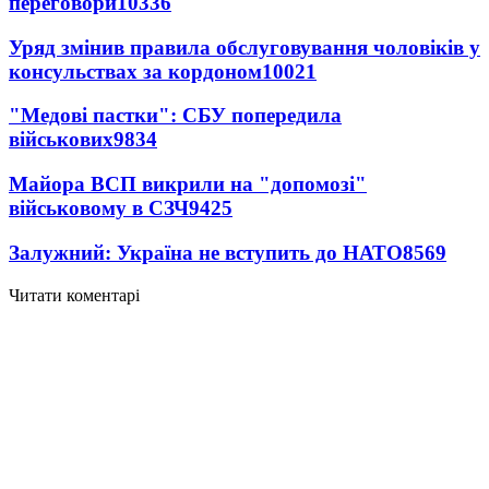
переговори
10336
Уряд змінив правила обслуговування чоловіків у
консульствах за кордоном
10021
"Медові пастки": СБУ попередила
військових
9834
Майора ВСП викрили на "допомозі"
військовому в СЗЧ
9425
Залужний: Україна не вступить до НАТО
8569
Читати коментарі