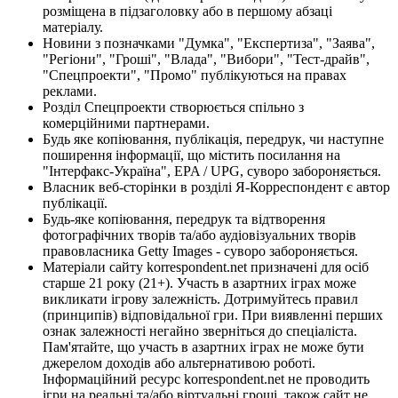
розміщена в підзаголовку або в першому абзаці
матеріалу.
Новини з позначками "Думка", "Експертиза", "Заява",
"Регіони", "Гроші", "Влада", "Вибори", "Тест-драйв",
"Спецпроекти", "Промо" публікуються на правах
реклами.
Розділ Спецпроекти створюється спільно з
комерційними партнерами.
Будь яке копіювання, публікація, передрук, чи наступне
поширення інформації, що містить посилання на
"Інтерфакс-Україна", EPA / UPG, суворо забороняється.
Власник веб-сторінки в розділі Я-Корреспондент є автор
публікації.
Будь-яке копіювання, передрук та відтворення
фотографічних творів та/або аудіовізуальних творів
правовласника Getty Images - суворо забороняється.
Матеріали сайту korrespondent.net призначені для осіб
старше 21 року (21+). Участь в азартних іграх може
викликати ігрову залежність. Дотримуйтесь правил
(принципів) відповідальної гри. При виявленні перших
ознак залежності негайно зверніться до спеціаліста.
Пам'ятайте, що участь в азартних іграх не може бути
джерелом доходів або альтернативою роботі.
Інформаційний ресурс korrespondent.net не проводить
ігри на реальні та/або віртуальні гроші, також сайт не