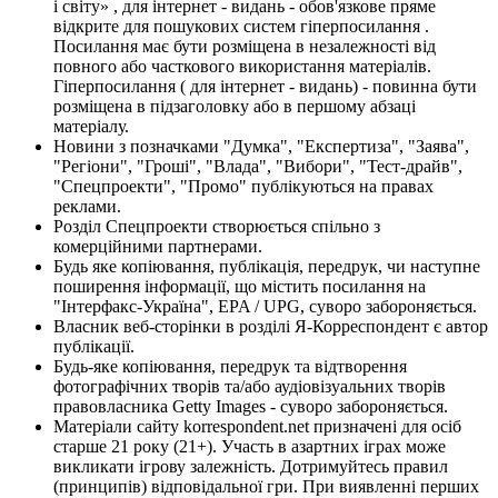
і світу» , для інтернет - видань - обов'язкове пряме
відкрите для пошукових систем гіперпосилання .
Посилання має бути розміщена в незалежності від
повного або часткового використання матеріалів.
Гіперпосилання ( для інтернет - видань) - повинна бути
розміщена в підзаголовку або в першому абзаці
матеріалу.
Новини з позначками "Думка", "Експертиза", "Заява",
"Регіони", "Гроші", "Влада", "Вибори", "Тест-драйв",
"Спецпроекти", "Промо" публікуються на правах
реклами.
Розділ Спецпроекти створюється спільно з
комерційними партнерами.
Будь яке копіювання, публікація, передрук, чи наступне
поширення інформації, що містить посилання на
"Інтерфакс-Україна", EPA / UPG, суворо забороняється.
Власник веб-сторінки в розділі Я-Корреспондент є автор
публікації.
Будь-яке копіювання, передрук та відтворення
фотографічних творів та/або аудіовізуальних творів
правовласника Getty Images - суворо забороняється.
Матеріали сайту korrespondent.net призначені для осіб
старше 21 року (21+). Участь в азартних іграх може
викликати ігрову залежність. Дотримуйтесь правил
(принципів) відповідальної гри. При виявленні перших