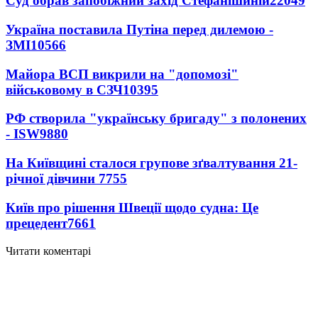
Суд обрав запобіжний захід Стефанішиній
22049
Україна поставила Путіна перед дилемою -
ЗМІ
10566
Майора ВСП викрили на "допомозі"
військовому в СЗЧ
10395
РФ створила "українську бригаду" з полонених
- ISW
9880
На Київщині сталося групове зґвалтування 21-
річної дівчини
7755
Київ про рішення Швеції щодо судна: Це
прецедент
7661
Читати коментарі