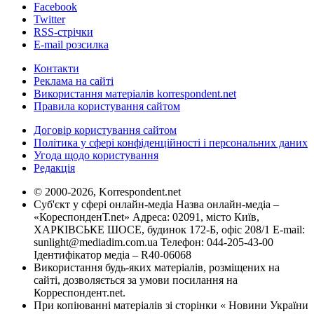
Facebook
Twitter
RSS-стрічки
E-mail розсилка
Контакти
Реклама на сайті
Використання матеріалів korrespondent.net
Правила користування сайтом
Договір користування сайтом
Політика у сфері конфіденційності і персональних даних
Угода щодо користування
Редакція
© 2000-2026, Korrespondent.net
Суб'єкт у сфері онлайн-медіа Назва онлайн-медіа –
«КореспонденТ.net» Адреса: 02091, місто Київ,
ХАРКІВСЬКЕ ШОСЕ, будинок 172-Б, офіс 208/1 E-mail:
sunlight@mediadim.com.ua
Телефон: 044-205-43-00
Ідентифікатор медіа – R40-06068
Використання будь-яких матеріалів, розміщених на
сайті, дозволяється за умови посилання на
Корреспондент.net.
При копіюванні матеріалів зі сторінки « Новини України