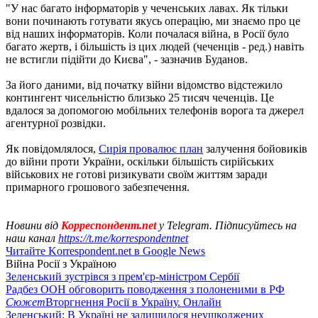
"У нас багато інформаторів у чеченських лавах. Як тільки
вони починають готувати якусь операцію, ми знаємо про це
від наших інформаторів. Коли почалася війна, в Росії було
багато жертв, і більшість із цих людей (чеченців - ред.) навіть
не встигли підійти до Києва", - зазначив Буданов.
За його даними, від початку війни відомство відстежило
контингент чисельністю близько 25 тисяч чеченців. Це
вдалося за допомогою мобільних телефонів ворога та джерел
агентурної розвідки.
Як повідомлялося,
Сирія провалює план
залучення бойовиків
до війни проти України, оскільки більшість сирійських
військових не готові ризикувати своїм життям заради
примарного грошового забезпечення.
Новини від
Корреспондент.net
у Telegram. Підписуйтесь на
наш канал
https://t.me/korrespondentnet
Читайте Korrespondent.net в Google News
Війна Росії з Україною
Зеленський зустрівся з прем'єр-міністром Сербії
Радбез ООН обговорить поводження з полоненими в РФ
Сюжет
Вторгнення Росії в Україну. Онлайн
Зеленський: В Україні не залишилося неушкоджених