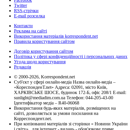
Facebook
Twitter
RSS-стрічки
E-mail розсилка
Контакти
Реклама на сайті
Використання матеріалів korrespondent.net
Правила користування сайтом
Договір користування сайтом
Політика у сфері конфіденційності і персональних даних
Угода щодо користування
Редакція
© 2000-2026, Korrespondent.net
Суб'єкт у сфері онлайн-медіа Назва онлайн-медіа –
«КореспонденТ.net» Адреса: 02091, місто Київ,
ХАРКІВСЬКЕ ШОСЕ, будинок 172-Б, офіс 208/1 E-mail:
sunlight@mediadim.com.ua
Телефон: 044-205-43-00
Ідентифікатор медіа – R40-06068
Використання будь-яких матеріалів, розміщених на
сайті, дозволяється за умови посилання на
Корреспондент.net.
При копіюванні матеріалів зі сторінки « Новини України
і світу» , для інтернет - видань - обов'язкове пряме