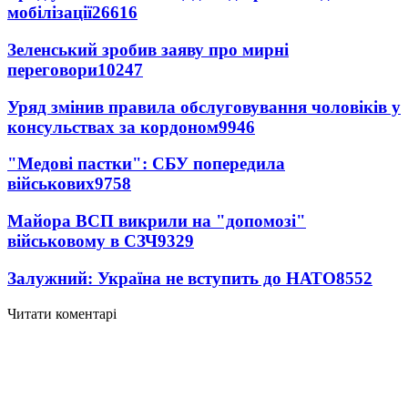
мобілізації
26616
Зеленський зробив заяву про мирні
переговори
10247
Уряд змінив правила обслуговування чоловіків у
консульствах за кордоном
9946
"Медові пастки": СБУ попередила
військових
9758
Майора ВСП викрили на "допомозі"
військовому в СЗЧ
9329
Залужний: Україна не вступить до НАТО
8552
Читати коментарі