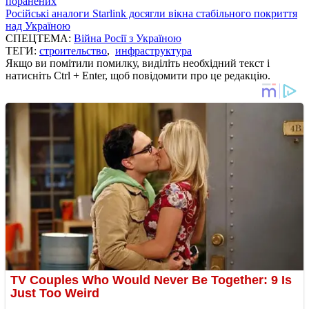
поранених
Російські аналоги Starlink досягли вікна стабільного покриття
над Україною
СПЕЦТЕМА:
Війна Росії з Україною
ТЕГИ:
строительство
,
инфраструктура
Якщо ви помітили помилку, виділіть необхідний текст і
натисніть Ctrl + Enter, щоб повідомити про це редакцію.