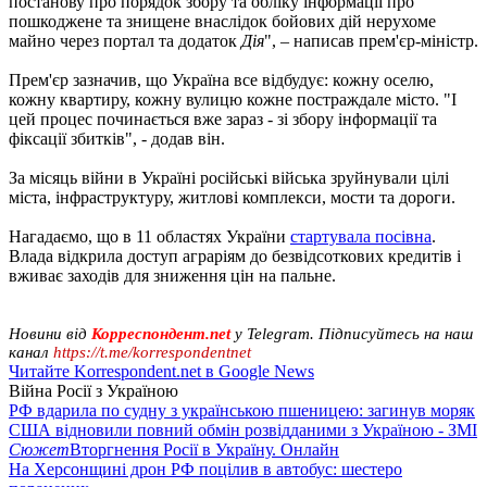
постанову про порядок збору та обліку інформації про
пошкоджене та знищене внаслідок бойових дій нерухоме
майно через портал та додаток
Дія
", – написав прем'єр-міністр.
Прем'єр зазначив, що Україна все відбудує: кожну оселю,
кожну квартиру, кожну вулицю кожне постраждале місто. "І
цей процес починається вже зараз - зі збору інформації та
фіксації збитків", - додав він.
За місяць війни в Україні російські війська зруйнували цілі
міста, інфраструктуру, житлові комплекси, мости та дороги.
Нагадаємо, що в 11 областях України
стартувала посівна
.
Влада відкрила доступ аграріям до безвідсоткових кредитів і
вживає заходів для зниження цін на пальне.
Новини від
Корреспондент.net
у Telegram. Підписуйтесь на наш
канал
https://t.me/korrespondentnet
Читайте Korrespondent.net в Google News
Війна Росії з Україною
РФ вдарила по судну з українською пшеницею: загинув моряк
США відновили повний обмін розвідданими з Україною - ЗМІ
Сюжет
Вторгнення Росії в Україну. Онлайн
На Херсонщині дрон РФ поцілив в автобус: шестеро