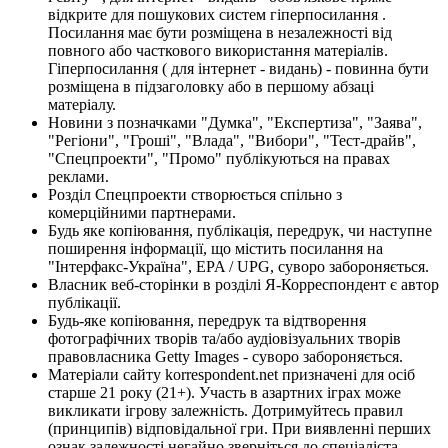
відкрите для пошукових систем гіперпосилання .
Посилання має бути розміщена в незалежності від
повного або часткового використання матеріалів.
Гіперпосилання ( для інтернет - видань) - повинна бути
розміщена в підзаголовку або в першому абзаці
матеріалу.
Новини з позначками "Думка", "Експертиза", "Заява",
"Регіони", "Гроші", "Влада", "Вибори", "Тест-драйв",
"Спецпроекти", "Промо" публікуються на правах
реклами.
Розділ Спецпроекти створюється спільно з
комерційними партнерами.
Будь яке копіювання, публікація, передрук, чи наступне
поширення інформації, що містить посилання на
"Інтерфакс-Україна", EPA / UPG, суворо забороняється.
Власник веб-сторінки в розділі Я-Корреспондент є автор
публікації.
Будь-яке копіювання, передрук та відтворення
фотографічних творів та/або аудіовізуальних творів
правовласника Getty Images - суворо забороняється.
Матеріали сайту korrespondent.net призначені для осіб
старше 21 року (21+). Участь в азартних іграх може
викликати ігрову залежність. Дотримуйтесь правил
(принципів) відповідальної гри. При виявленні перших
ознак залежності негайно зверніться до спеціаліста.