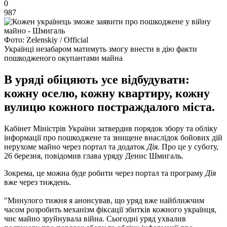
0
987
Фото: Zelenskiy / Official
Українці незабаром матимуть змогу внести в дію факти
пошкодженого окупантами майна
В уряді обіцяють усе відбудувати:
кожну оселю, кожну квартиру, кожну
вулицю кожного постраждалого міста.
Кабінет Міністрів України затвердив порядок збору та обліку
інформації про пошкоджене та знищене внаслідок бойових дій
нерухоме майно через портал та додаток
Дія
. Про це у суботу,
26 березня, повідомив глава уряду Денис Шмигаль.
Зокрема, це можна буде робити через портал та програму
Дія
вже через тиждень.
"Минулого тижня я анонсував, що уряд вже найближчим
часом розробить механізм фіксації збитків кожного українця,
чиє майно зруйнувала війна. Сьогодні уряд ухвалив