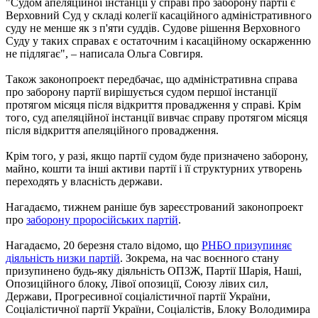
"Судом апеляційної інстанції у справі про заборону партії є
Верховний Суд у складі колегії касаційного адміністративного
суду не менше як з п'яти суддів. Судове рішення Верховного
Суду у таких справах є остаточним і касаційному оскарженню
не підлягає", – написала Ольга Совгиря.
Також законопроект передбачає, що адміністративна справа
про заборону партії вирішується судом першої інстанції
протягом місяця після відкриття провадження у справі. Крім
того, суд апеляційної інстанції вивчає справу протягом місяця
після відкриття апеляційного провадження.
Крім того, у разі, якщо партії судом буде призначено заборону,
майно, кошти та інші активи партії і її структурних утворень
переходять у власність держави.
Нагадаємо, тижнем раніше був зареєстрований законопроект
про
заборону проросійських партій
.
Нагадаємо, 20 березня стало відомо, що
РНБО призупиняє
діяльність низки партій
. Зокрема, на час воєнного стану
призупинено будь-яку діяльність ОПЗЖ, Партії Шарія, Наші,
Опозиційного блоку, Лівої опозиції, Союзу лівих сил,
Держави, Прогресивної соціалістичної партії України,
Соціалістичної партії України, Соціалістів, Блоку Володимира