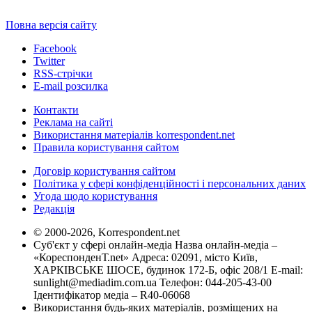
Повна версія сайту
Facebook
Twitter
RSS-стрічки
E-mail розсилка
Контакти
Реклама на сайті
Використання матеріалів korrespondent.net
Правила користування сайтом
Договір користування сайтом
Політика у сфері конфіденційності і персональних даних
Угода щодо користування
Редакція
© 2000-2026, Korrespondent.net
Суб'єкт у сфері онлайн-медіа Назва онлайн-медіа –
«КореспонденТ.net» Адреса: 02091, місто Київ,
ХАРКІВСЬКЕ ШОСЕ, будинок 172-Б, офіс 208/1 E-mail:
sunlight@mediadim.com.ua
Телефон: 044-205-43-00
Ідентифікатор медіа – R40-06068
Використання будь-яких матеріалів, розміщених на