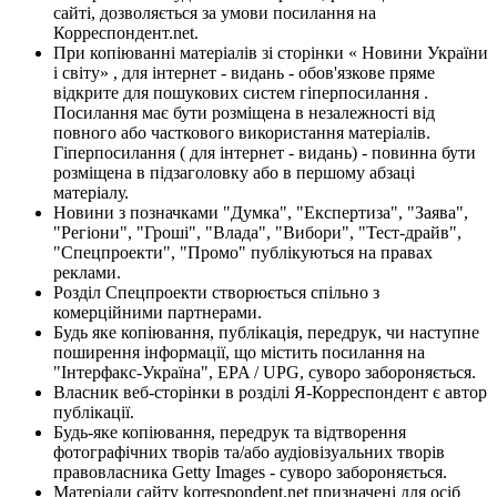
сайті, дозволяється за умови посилання на
Корреспондент.net.
При копіюванні матеріалів зі сторінки « Новини України
і світу» , для інтернет - видань - обов'язкове пряме
відкрите для пошукових систем гіперпосилання .
Посилання має бути розміщена в незалежності від
повного або часткового використання матеріалів.
Гіперпосилання ( для інтернет - видань) - повинна бути
розміщена в підзаголовку або в першому абзаці
матеріалу.
Новини з позначками "Думка", "Експертиза", "Заява",
"Регіони", "Гроші", "Влада", "Вибори", "Тест-драйв",
"Спецпроекти", "Промо" публікуються на правах
реклами.
Розділ Спецпроекти створюється спільно з
комерційними партнерами.
Будь яке копіювання, публікація, передрук, чи наступне
поширення інформації, що містить посилання на
"Інтерфакс-Україна", EPA / UPG, суворо забороняється.
Власник веб-сторінки в розділі Я-Корреспондент є автор
публікації.
Будь-яке копіювання, передрук та відтворення
фотографічних творів та/або аудіовізуальних творів
правовласника Getty Images - суворо забороняється.
Матеріали сайту korrespondent.net призначені для осіб