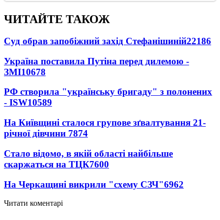
ЧИТАЙТЕ ТАКОЖ
Суд обрав запобіжний захід Стефанішиній
22186
Україна поставила Путіна перед дилемою -
ЗМІ
10678
РФ створила "українську бригаду" з полонених
- ISW
10589
На Київщині сталося групове зґвалтування 21-
річної дівчини
7874
Стало відомо, в якій області найбільше
скаржаться на ТЦК
7600
На Черкащині викрили "схему СЗЧ"
6962
Читати коментарі