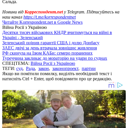
Сальда.
Новини від
Корреспондент.net
у Telegram. Підписуйтесь на
наш канал
https://t.me/korrespondentnet
Читайте Korrespondent.net в Google News
Війна Росії з Україною
Десятки тисяч військових КНДР вчитимуться на війні в
Україні - Зеленський
Зеленський оцінив гарантії США і долю Донбасу
ЗАЕС двічі за день втрачала зовнішнє живлення
РФ скинула на Ізюм КАБи: семеро поранених
Туреччина закликає до мораторію на удари по суднах
СПЕЦТЕМА:
Війна Росії з Україною
ТЕГИ:
суд
,
Рада
,
закон
,
законопроект
,
партии
Якщо ви помітили помилку, виділіть необхідний текст і
натисніть Ctrl + Enter, щоб повідомити про це редакцію.