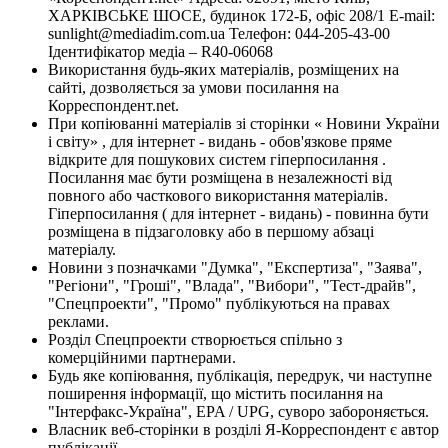
ХАРКІВСЬКЕ ШОСЕ, будинок 172-Б, офіс 208/1 E-mail:
sunlight@mediadim.com.ua
Телефон: 044-205-43-00
Ідентифікатор медіа – R40-06068
Використання будь-яких матеріалів, розміщених на
сайті, дозволяється за умови посилання на
Корреспондент.net.
При копіюванні матеріалів зі сторінки « Новини України
і світу» , для інтернет - видань - обов'язкове пряме
відкрите для пошукових систем гіперпосилання .
Посилання має бути розміщена в незалежності від
повного або часткового використання матеріалів.
Гіперпосилання ( для інтернет - видань) - повинна бути
розміщена в підзаголовку або в першому абзаці
матеріалу.
Новини з позначками "Думка", "Експертиза", "Заява",
"Регіони", "Гроші", "Влада", "Вибори", "Тест-драйв",
"Спецпроекти", "Промо" публікуються на правах
реклами.
Розділ Спецпроекти створюється спільно з
комерційними партнерами.
Будь яке копіювання, публікація, передрук, чи наступне
поширення інформації, що містить посилання на
"Інтерфакс-Україна", EPA / UPG, суворо забороняється.
Власник веб-сторінки в розділі Я-Корреспондент є автор
публікації.