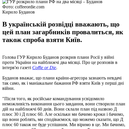
Фото: coffeeordie.com
Кирило Буданов
В українській розвідці вважають, що
цей план загарбників провалиться, як
також спроба взяти Київ.
Голова ГУР Кирило Буданов розкрив плани Росії у війні
проти України на найближчі два місяці. Про це розповів в
інтерв'ю газеті
Coffie or Die
.
Буданов вважає, що плани країни-агресора зазнають невдачі
так само, як і маніакальне бажання РФ взяти Київ у перші дні
війни.
"Після того, як російське командування усвідомило
неможливість виконання цього завдання, вони створили план
дій на найближчі 60 днів. Вони склали план під назвою Д
плюс 30 і Д плюс 60. Але оскільки ми бачимо кроки і бачимо,
що вони роблять, ми сподіваємося, що можемо сказати, що Д
плюс 60 також не буде успішним. Ми віримо в це. Ми бачимо,