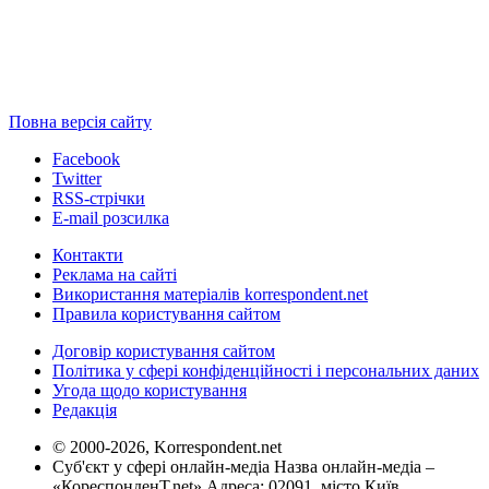
Повна версія сайту
Facebook
Twitter
RSS-стрічки
E-mail розсилка
Контакти
Реклама на сайті
Використання матеріалів korrespondent.net
Правила користування сайтом
Договір користування сайтом
Політика у сфері конфіденційності і персональних даних
Угода щодо користування
Редакція
© 2000-2026, Korrespondent.net
Суб'єкт у сфері онлайн-медіа Назва онлайн-медіа –
«КореспонденТ.net» Адреса: 02091, місто Київ,