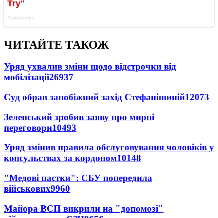
ЧИТАЙТЕ ТАКОЖ
Уряд ухвалив зміни щодо відстрочки від
мобілізації
26937
Суд обрав запобіжний захід Стефанішиній
12073
Зеленський зробив заяву про мирні
переговори
10493
Уряд змінив правила обслуговування чоловіків у
консульствах за кордоном
10148
"Медові пастки": СБУ попередила
військових
9960
Майора ВСП викрили на "допомозі"