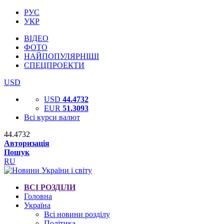
РУС
УКР
ВІДЕО
ФОТО
НАЙПОПУЛЯРНІШІ
СПЕЦПРОЕКТИ
USD
USD
44.4732
EUR
51.3093
Всі курси валют
44.4732
Авторизація
Пошук
RU
ВСІ РОЗДІЛИ
Головна
Україна
Всі новини розділу
Політика