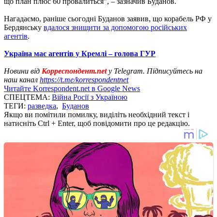
що план плюс 60 провалиться", – зазначив Буданов.
Нагадаємо, раніше сьогодні Буданов заявив, що корабель РФ у
Бердянську
вдалося знищити за допомогою російських
агентів
.
Україна має агентів у Кремлі – голова ГУР
Новини від
Корреспондент.net
у Telegram. Підписуйтесь на
наш канал
https://t.me/korrespondentnet
Читайте Korrespondent.net в Google News
СПЕЦТЕМА:
Війна Росії з Україною
ТЕГИ:
разведка
,
Буданов
Якщо ви помітили помилку, виділіть необхідний текст і
натисніть Ctrl + Enter, щоб повідомити про це редакцію.