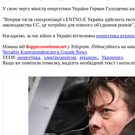
У свою чергу міністр енергетики України Герман Галущенко наз
"Вперше після синхронізації з ENTSO-E Україна здійснить експо
законодавства ЄС, це потрібно для повного об'єднання ринків"
Нагадаємо, за час війни в Україні вітчизняна
енергетика втрати
Новини від
Корреспондент.net
у Telegram. Підписуйтесь на на
Читайте Korrespondent.net в Google News
ТЕГИ:
энергетика
,
электроэнергия
,
аукцион.
,
Укрэнерго
Якщо ви помітили помилку, виділіть необхідний текст і натисніт