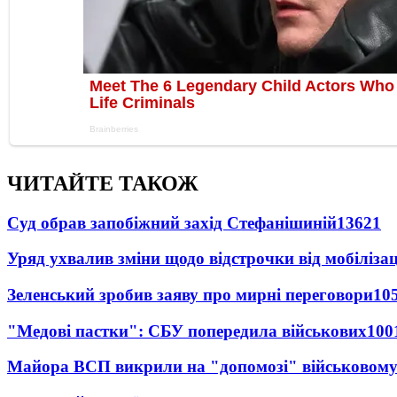
ЧИТАЙТЕ ТАКОЖ
Суд обрав запобіжний захід Стефанішиній
13621
Уряд ухвалив зміни щодо відстрочки від мобілізац
Зеленський зробив заяву про мирні переговори
10
"Медові пастки": СБУ попередила військових
100
Майора ВСП викрили на "допомозі" військовому