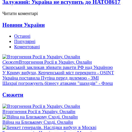
Залужний: Україна не вступить до НАТО
8617
Читати коментарі
Новини України
Останні
Популярні
Коментовані
Сюжет
Вторгнення Росії в Україну. Онлайн
Сікорський закликав збивати ракети РФ над Україною
У Криму вибухи, Керченський міст перекрито - OSINT
Україна поставила Путіна перед дилемою - ЗМІ
Шахраї погрожують бізнесу атаками "шахедів" - Флеш
Сюжети
Вторгнення Росії в Україну. Онлайн
Війна на Близькому Сході. Онлайн