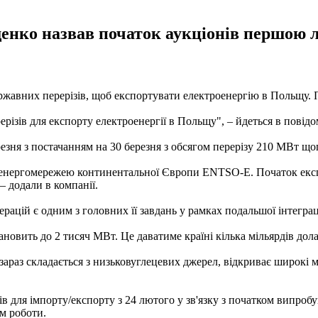
нко назвав початок аукціонів першою ла
жавних перерізів, щоб експортувати електроенергію в Польщу. 
ізів для експорту електроенергії в Польщу", – йдеться в повідо
езня з постачанням на 30 березня з обсягом перерізу 210 МВт що
 енергомережею континентальної Європи ENTSO-E. Початок експо
– додали в компанії.
ацій є одним з головних її завдань у рамках подальшої інтеграці
вить до 2 тисяч МВт. Це даватиме країні кілька мільярдів долар
 зараз складається з низьковуглецевих джерел, відкриває широкі м
 для імпорту/експорту з 24 лютого у зв'язку з початком випробу
м роботи.