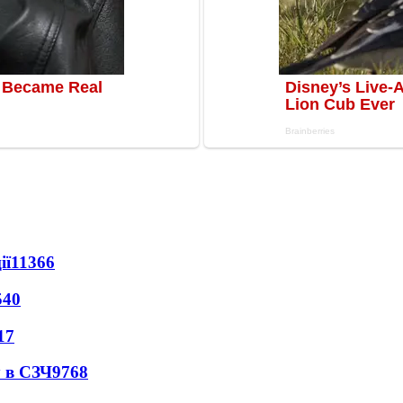
ії
11366
540
17
 в СЗЧ
9768