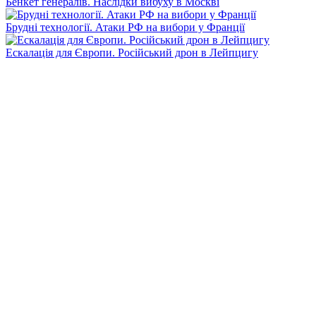
Бенкет генералів. Наслідки вибуху в Москві
Брудні технології. Атаки РФ на вибори у Франції
Ескалація для Європи. Російський дрон в Лейпцигу