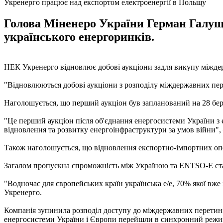
Укренерго працює над експортом електроенергії в Польщу
Голова Міненеро України Герман Галуще
українського енергоринків.
НЕК Укренерго відновлює добові аукціони задля викупу міждер
"Відновлюються добові аукціони з розподілу міждержавних перер
Наголошується, що перший аукціон був запланований на 28 бер
"Це перший аукціон після об'єднання енергосистеми України з
відновлення та розвитку енергоінфраструктури за умов війни", 
Також наголошується, що відновлення експортно-імпортних опер
Загалом пропускна спроможність між Україною та ENTSO-E стано
"Водночас для європейських країн українська е/е, 70% якої вже
Укренерго.
Компанія зупинила розподіл доступу до міждержавних перетинів
енергосистеми України і Європи перейшли в синхронний режи