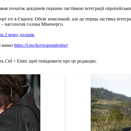
вав початок аукціонів першою ластівкою інтеграції європейськог
рт е/е в Європу. Обсяг невеликий, але це перша ластівка інтегра
, – наголосив голова Міненерго.
ла 2 млрд доларів
.
ш канал
https://t.me/korrespondentnet
ь Ctrl + Enter, щоб повідомити про це редакцію.