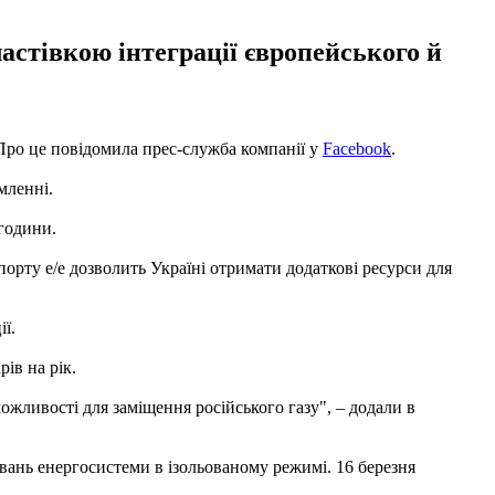
стівкою інтеграції європейського й
Про це повідомила прес-служба компанії у
Facebook
.
мленні.
години.
рту е/е дозволить Україні отримати додаткові ресурси для
ї.
ів на рік.
ожливості для заміщення російського газу", – додали в
вань енергосистеми в ізольованому режимі. 16 березня