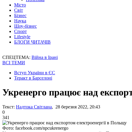
Місто
Світ
Бізнес
Наука
Шоу-бізнес
Спорт
Lifestyle
БЛОГИ ЧИТАЧІВ
СПЕЦТЕМА:
Війна в Ірані
ВСІ ТЕМИ
Вступ України в ЄС
Теракт в Барселоні
Укренерго працює над експор
Текст:
Надтока Світлана
, 28 березня 2022, 20:43
0
341
Фото: facebook.com/npcukrenergo