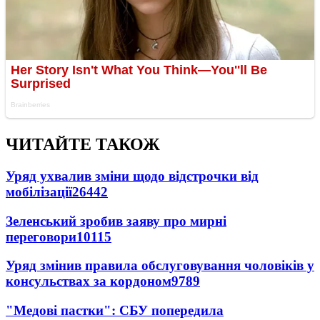
ЧИТАЙТЕ ТАКОЖ
Уряд ухвалив зміни щодо відстрочки від
мобілізації
26442
Зеленський зробив заяву про мирні
переговори
10115
Уряд змінив правила обслуговування чоловіків у
консульствах за кордоном
9789
"Медові пастки": СБУ попередила