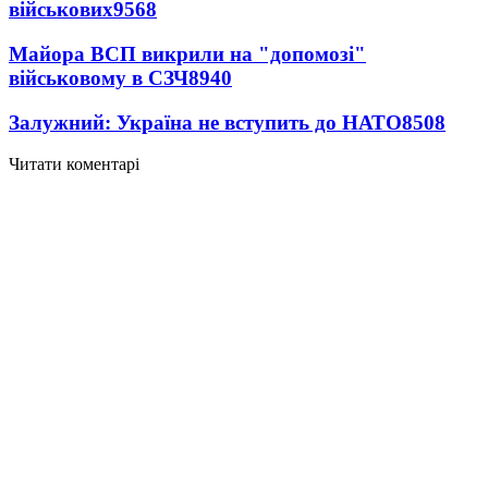
військових
9568
Майора ВСП викрили на "допомозі"
військовому в СЗЧ
8940
Залужний: Україна не вступить до НАТО
8508
Читати коментарі