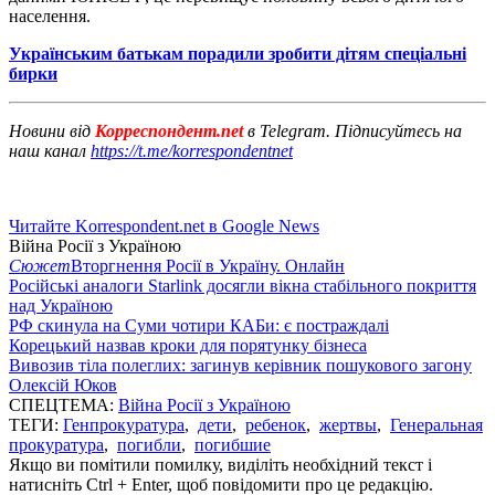
населення.
Українським батькам порадили зробити дітям спеціальні
бирки
Новини від
Корреспондент.net
в Telegram. Підписуйтесь на
наш канал
https://t.me/korrespondentnet
Читайте Korrespondent.net в Google News
Війна Росії з Україною
Сюжет
Вторгнення Росії в Україну. Онлайн
Російські аналоги Starlink досягли вікна стабільного покриття
над Україною
РФ скинула на Суми чотири КАБи: є постраждалі
Корецький назвав кроки для порятунку бізнеса
Вивозив тіла полеглих: загинув керівник пошукового загону
Олексій Юков
СПЕЦТЕМА:
Війна Росії з Україною
ТЕГИ:
Генпрокуратура
,
дети
,
ребенок
,
жертвы
,
Генеральная
прокуратура
,
погибли
,
погибшие
Якщо ви помітили помилку, виділіть необхідний текст і
натисніть Ctrl + Enter, щоб повідомити про це редакцію.