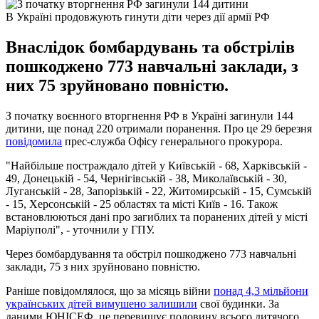
В Україні продовжують гинути діти через дії армії РФ
Внаслідок бомбардувань та обстрілів
пошкоджено 773 навчальні заклади, з
них 75 зруйновано повністю.
З початку воєнного вторгнення РФ в Україні загинули 144
дитини, ще понад 220 отримали поранення. Про це 29 березня
повідомила
прес-служба Офісу генерального прокурора.
"Найбільше постраждало дітей у Київській - 68, Харківській -
49, Донецькій - 54, Чернігівській - 38, Миколаївській - 30,
Луганській - 28, Запорізькій - 22, Житомирській - 15, Сумській
- 15, Херсонській - 25 областях та місті Київ - 16. Також
встановлюються дані про загиблих та поранених дітей у місті
Маріуполі", - уточнили у ГПУ.
Через бомбардування та обстріл пошкоджено 773 навчальні
заклади, 75 з них зруйновано повністю.
Раніше повідомлялося, що за місяць війни
понад 4,3 мільйони
українських дітей вимушено залишили
свої будинки. За
даними ЮНІСЕФ, це перевищує половину всього дитячого