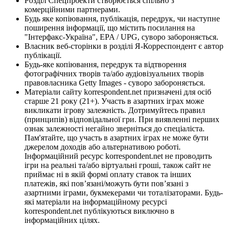
Розділ Спецпроекти створюється спільно з
комерційними партнерами.
Будь яке копіювання, публікація, передрук, чи наступне
поширення інформації, що містить посилання на
"Інтерфакс-Україна", EPA / UPG, суворо забороняється.
Власник веб-сторінки в розділі Я-Корреспондент є автор
публікації.
Будь-яке копіювання, передрук та відтворення
фотографічних творів та/або аудіовізуальних творів
правовласника Getty Images - суворо забороняється.
Матеріали сайту korrespondent.net призначені для осіб
старше 21 року (21+). Участь в азартних іграх може
викликати ігрову залежність. Дотримуйтесь правил
(принципів) відповідальної гри. При виявленні перших
ознак залежності негайно зверніться до спеціаліста.
Пам'ятайте, що участь в азартних іграх не може бути
джерелом доходів або альтернативою роботі.
Інформаційний ресурс korrespondent.net не проводить
ігри на реальні та/або віртуальні гроші, також сайт не
приймає ні в якій формі оплату ставок та інших
платежів, які пов’язані/можуть бути пов’язані з
азартними іграми, букмекерами чи тоталізаторами. Будь-
які матеріали на інформаційному ресурсі
korrespondent.net публікуються виключно в
інформаційних цілях.