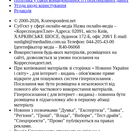
Політика у сфері конфіденційності і персональних даних
Угода щодо користування
Редакція
© 2000-2026, Korrespondent.net
Суб'єкт у сфері онлайн-медіа Назва онлайн-медіа –
«КореспонденТ.net» Адреса: 02091, місто Київ,
ХАРКІВСЬКЕ ШОСЕ, будинок 172-Б, офіс 208/1 E-mail:
sunlight@mediadim.com.ua
Телефон: 044-205-43-00
Ідентифікатор медіа – R40-06068
Використання будь-яких матеріалів, розміщених на
сайті, дозволяється за умови посилання на
Корреспондент.net.
При копіюванні матеріалів зі сторінки « Новини України
і світу» , для інтернет - видань - обов'язкове пряме
відкрите для пошукових систем гіперпосилання .
Посилання має бути розміщена в незалежності від
повного або часткового використання матеріалів.
Гіперпосилання ( для інтернет - видань) - повинна бути
розміщена в підзаголовку або в першому абзаці
матеріалу.
Новини з позначками "Думка", "Експертиза", "Заява",
"Регіони", "Гроші", "Влада", "Вибори", "Тест-драйв",
"Спецпроекти", "Промо" публікуються на правах
реклами.