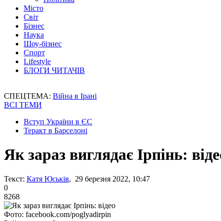
Місто
Світ
Бізнес
Наука
Шоу-бізнес
Спорт
Lifestyle
БЛОГИ ЧИТАЧІВ
СПЕЦТЕМА:
Війна в Ірані
ВСІ ТЕМИ
Вступ України в ЄС
Теракт в Барселоні
Як зараз виглядає Ірпінь: віде
Текст:
Катя Юськів
, 29 березня 2022, 10:47
0
8268
Фото: facebook.com/poglyadirpin