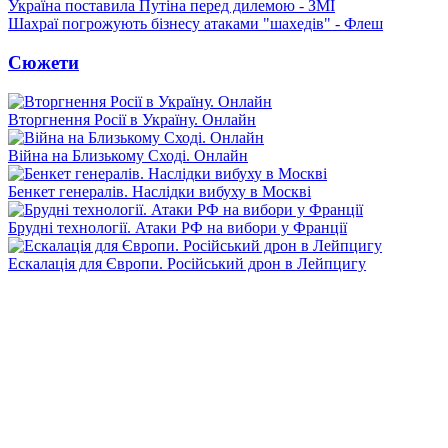
Україна поставила Путіна перед дилемою - ЗМІ
Шахраї погрожують бізнесу атаками "шахедів" - Флеш
Сюжети
Вторгнення Росії в Україну. Онлайн
Війна на Близькому Сході. Онлайн
Бенкет генералів. Наслідки вибуху в Москві
Брудні технології. Атаки РФ на вибори у Франції
Ескалація для Європи. Російський дрон в Лейпцигу