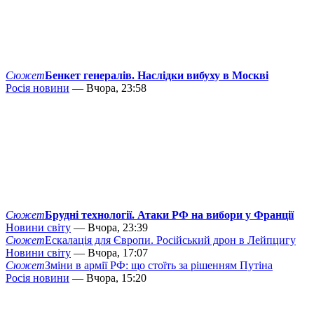
Сюжет
Бенкет генералів. Наслідки вибуху в Москві
Росія новини
— Вчора, 23:58
Сюжет
Брудні технології. Атаки РФ на вибори у Франції
Новини світу
— Вчора, 23:39
Сюжет
Ескалація для Європи. Російський дрон в Лейпцигу
Новини світу
— Вчора, 17:07
Сюжет
Зміни в армії РФ: що стоїть за рішенням Путіна
Росія новини
— Вчора, 15:20