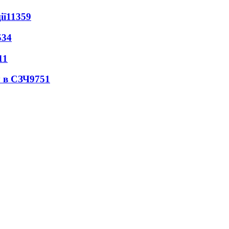
ії
11359
534
11
 в СЗЧ
9751