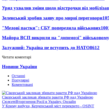
Уряд ухвалив зміни щодо відстрочки від мобілізац
Зеленський зробив заяву про мирні переговори
10
"Медові пастки": СБУ попередила військових
100
Майора ВСП викрили на "допомозі" військовому
Залужний: Україна не вступить до НАТО
8612
Читати коментарі
Новини України
Останні
Популярні
Коментовані
Сікорський закликав збивати ракети РФ над Україною
Сюжет
Вторгнення Росії в Україну. Онлайн
У Криму вибухи, Керченський міст перекрито - OSINT