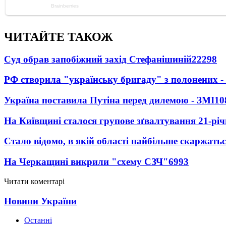
ЧИТАЙТЕ ТАКОЖ
Суд обрав запобіжний захід Стефанішиній
22298
РФ створила "українську бригаду" з полонених -
Україна поставила Путіна перед дилемою - ЗМІ
10
На Київщині сталося групове зґвалтування 21-річ
Стало відомо, в якій області найбільше скаржать
На Черкащині викрили "схему СЗЧ"
6993
Читати коментарі
Новини України
Останні