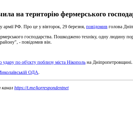
ила на територію фермерського господарс
у армії РФ. Про це у вівторок, 29 березня,
повідомив
голова Дніп
рмерського господарства. Пошкоджено техніку, одну людину пор
району", - повідомив він.
о удару по об'єкту поблизу міста Нікополь
на Дніпропетровщині.
Миколаївській ОДА
.
ш канал
https://t.me/korrespondentnet