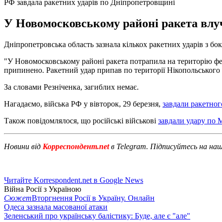
РФ завдала ракетних ударів по Дніпропетровщині
У Новомосковському районі ракета влуч
Дніпропетровська область зазнала кількох ракетних ударів з бок
"У Новомосковському районі ракета потрапила на територію фе
припинено. Ракетний удар припав по території Нікопольського 
За словами Резніченка, загиблих немає.
Нагадаємо, війська РФ у вівторок, 29 березня,
завдали ракетног
Також повідомлялося, що російські військові
завдали удару по 
Новини від
Корреспондент.net
в Telegram. Підписуйтесь на на
Читайте Korrespondent.net в Google News
Війна Росії з Україною
Сюжет
Вторгнення Росії в Україну. Онлайн
Одеса зазнала масованої атаки
Зеленський про українську балістику: Буде, але є "але"