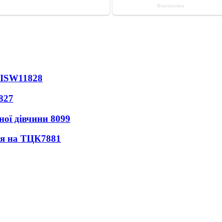
 ISW
11828
827
ної дівчини
8099
ся на ТЦК
7881