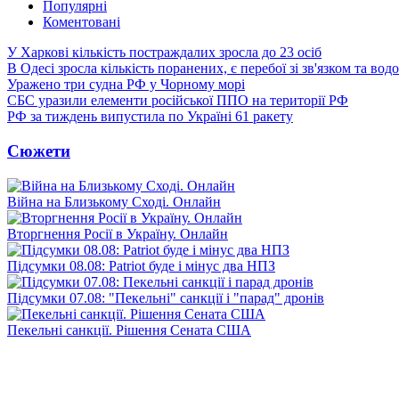
Популярні
Коментовані
У Харкові кількість постраждалих зросла до 23 осіб
В Одесі зросла кількість поранених, є перебої зі зв'язком та вод
Уражено три судна РФ у Чорному морі
СБС уразили елементи російської ППО на території РФ
РФ за тиждень випустила по Україні 61 ракету
Сюжети
Війна на Близькому Сході. Онлайн
Вторгнення Росії в Україну. Онлайн
Підсумки 08.08: Patriot буде і мінус два НПЗ
Підсумки 07.08: "Пекельні" санкції і "парад" дронів
Пекельні санкції. Рішення Сената США