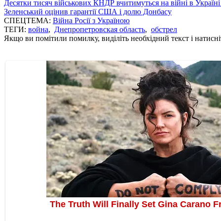
Десятки тисяч військових КНДР вчитимуться на війні в Україні
Зеленський оцінив гарантії США і долю Донбасу
СПЕЦТЕМА:
Війна Росії з Україною
ТЕГИ:
война
,
Днепропетровская область
,
обстрел
Якщо ви помітили помилку, виділіть необхідний текст і натисніт