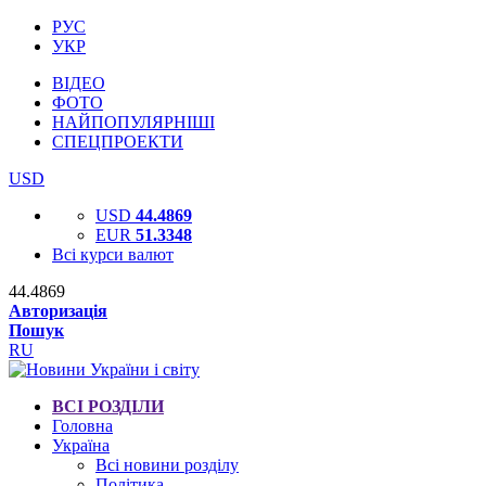
РУС
УКР
ВІДЕО
ФОТО
НАЙПОПУЛЯРНІШІ
СПЕЦПРОЕКТИ
USD
USD
44.4869
EUR
51.3348
Всі курси валют
44.4869
Авторизація
Пошук
RU
ВСІ РОЗДІЛИ
Головна
Україна
Всі новини розділу
Політика