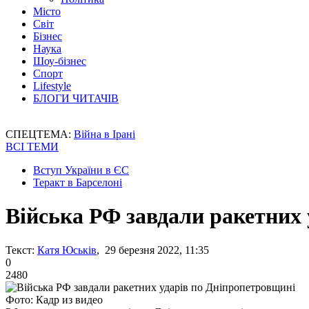
Місто
Світ
Бізнес
Наука
Шоу-бізнес
Спорт
Lifestyle
БЛОГИ ЧИТАЧІВ
СПЕЦТЕМА:
Війна в Ірані
ВСІ ТЕМИ
Вступ України в ЄС
Теракт в Барселоні
Війська РФ завдали ракетних 
Текст:
Катя Юськів
, 29 березня 2022, 11:35
0
2480
Фото: Кадр из видео