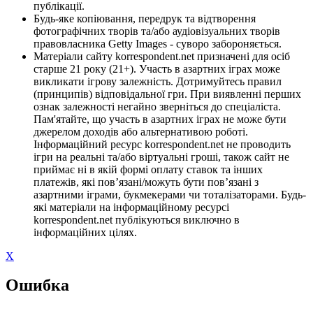
публікації.
Будь-яке копіювання, передрук та відтворення
фотографічних творів та/або аудіовізуальних творів
правовласника Getty Images - суворо забороняється.
Матеріали сайту korrespondent.net призначені для осіб
старше 21 року (21+). Участь в азартних іграх може
викликати ігрову залежність. Дотримуйтесь правил
(принципів) відповідальної гри. При виявленні перших
ознак залежності негайно зверніться до спеціаліста.
Пам'ятайте, що участь в азартних іграх не може бути
джерелом доходів або альтернативою роботі.
Інформаційний ресурс korrespondent.net не проводить
ігри на реальні та/або віртуальні гроші, також сайт не
приймає ні в якій формі оплату ставок та інших
платежів, які пов’язані/можуть бути пов’язані з
азартними іграми, букмекерами чи тоталізаторами. Будь-
які матеріали на інформаційному ресурсі
korrespondent.net публікуються виключно в
інформаційних цілях.
X
Ошибка