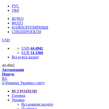
РУС
УКР
ВІДЕО
ФОТО
НАЙПОПУЛЯРНІШІ
СПЕЦПРОЕКТИ
USD
USD
44.4942
EUR
51.3366
Всі курси валют
44.4942
Авторизація
Пошук
RU
ВСІ РОЗДІЛИ
Головна
Україна
Всі новини розділу
Політика