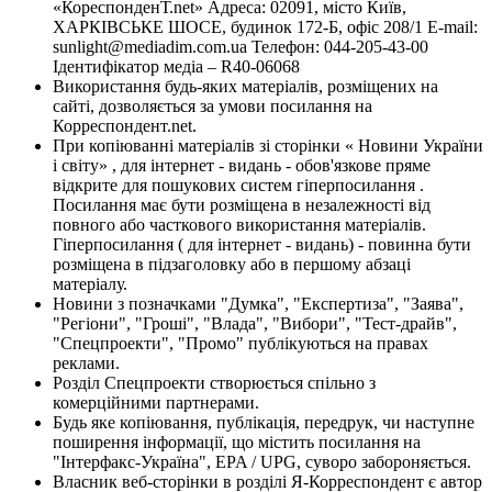
«КореспонденТ.net» Адреса: 02091, місто Київ,
ХАРКІВСЬКЕ ШОСЕ, будинок 172-Б, офіс 208/1 E-mail:
sunlight@mediadim.com.ua
Телефон: 044-205-43-00
Ідентифікатор медіа – R40-06068
Використання будь-яких матеріалів, розміщених на
сайті, дозволяється за умови посилання на
Корреспондент.net.
При копіюванні матеріалів зі сторінки « Новини України
і світу» , для інтернет - видань - обов'язкове пряме
відкрите для пошукових систем гіперпосилання .
Посилання має бути розміщена в незалежності від
повного або часткового використання матеріалів.
Гіперпосилання ( для інтернет - видань) - повинна бути
розміщена в підзаголовку або в першому абзаці
матеріалу.
Новини з позначками "Думка", "Експертиза", "Заява",
"Регіони", "Гроші", "Влада", "Вибори", "Тест-драйв",
"Спецпроекти", "Промо" публікуються на правах
реклами.
Розділ Спецпроекти створюється спільно з
комерційними партнерами.
Будь яке копіювання, публікація, передрук, чи наступне
поширення інформації, що містить посилання на
"Інтерфакс-Україна", EPA / UPG, суворо забороняється.
Власник веб-сторінки в розділі Я-Корреспондент є автор