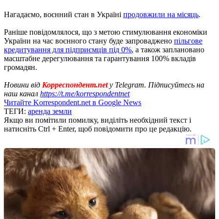
Нагадаємо, воєнний стан в Україні
продовжили на місяць
.
Раніше повідомлялося, що з метою стимулювання економіки
України на час воєнного стану буде запроваджено
пільгове
кредитування для підприємців під 0%
, а також заплановано
масштабне дерегулювання та гарантування 100% вкладів
громадян.
Новини від
Корреспондент.net
у Telegram. Підписуйтесь на
наш канал
https://t.me/korrespondentnet
Читайте Korrespondent.net в Google News
ТЕГИ:
аренда земли
Якщо ви помітили помилку, виділіть необхідний текст і
натисніть Ctrl + Enter, щоб повідомити про це редакцію.