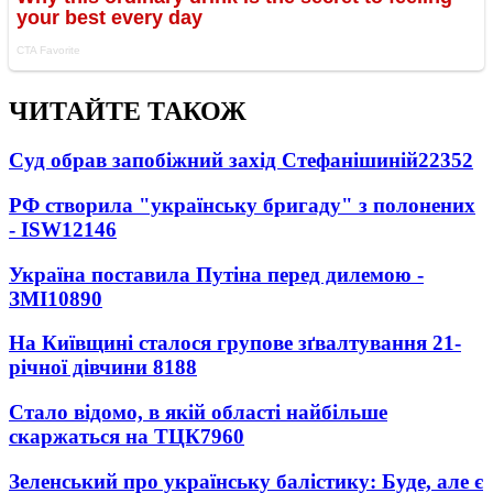
ЧИТАЙТЕ ТАКОЖ
Суд обрав запобіжний захід Стефанішиній
22352
РФ створила "українську бригаду" з полонених
- ISW
12146
Україна поставила Путіна перед дилемою -
ЗМІ
10890
На Київщині сталося групове зґвалтування 21-
річної дівчини
8188
Стало відомо, в якій області найбільше
скаржаться на ТЦК
7960
Зеленський про українську балістику: Буде, але є