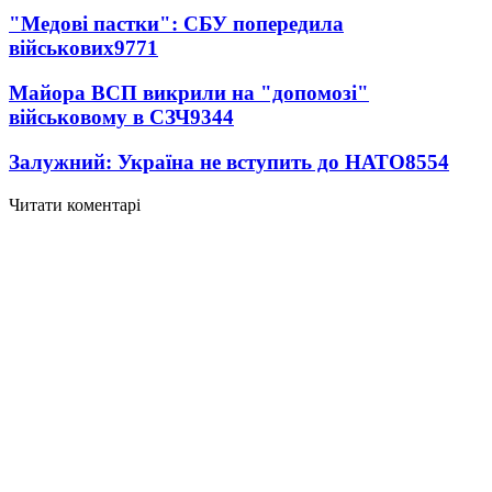
"Медові пастки": СБУ попередила
військових
9771
Майора ВСП викрили на "допомозі"
військовому в СЗЧ
9344
Залужний: Україна не вступить до НАТО
8554
Читати коментарі