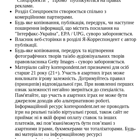
"Спецпроекти", "Промо" публікуються на правах
реклами.
Розділ Спецпроекти створюється спільно з
комерційними партнерами.
Будь яке копіювання, публікація, передрук, чи наступне
поширення інформації, що містить посилання на
"Інтерфакс-Україна", EPA / UPG, суворо забороняється.
Власник веб-сторінки в розділі Я-Корреспондент є автор
публікації.
Будь-яке копіювання, передрук та відтворення
фотографічних творів та/або аудіовізуальних творів
правовласника Getty Images - суворо забороняється.
Матеріали сайту korrespondent.net призначені для осіб
старше 21 року (21+). Участь в азартних іграх може
викликати ігрову залежність. Дотримуйтесь правил
(принципів) відповідальної гри. При виявленні перших
ознак залежності негайно зверніться до спеціаліста.
Пам'ятайте, що участь в азартних іграх не може бути
джерелом доходів або альтернативою роботі.
Інформаційний ресурс korrespondent.net не проводить
ігри на реальні та/або віртуальні гроші, також сайт не
приймає ні в якій формі оплату ставок та інших
платежів, які пов’язані/можуть бути пов’язані з
азартними іграми, букмекерами чи тоталізаторами. Будь-
які матеріали на інформаційному ресурсі