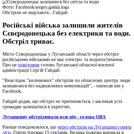
Фото: Facebook/sergey.gaidai.loga
Обстріли не вщухають - Гайдай
Російські війська залишили жителів
Сєвєродонецька без електрики та води.
Обстріл триває.
Місто Сєвєродонецьк у Луганській області через обстріл
російськими військами не має електро- та водопостачання.
Про це
повідомив
голова Луганської обласної воєнної
адміністрації Сергій Гайдай.
"Внаслідок "килимових" обстрілів по обласному центру люди
залишилися без надважливих комунікацій", - написав він у
Facebook.
Гайдай додав, що обстріл не припиняється, і закликав усіх
громадян залишатися в укриттях.
Луганщину обстрілювали всю ніч - голова ОВА
Раніше повідомлялося, що
через обстріли на Луганщині горять
ліси
. Горіло близько 15 гектарів. Велика пожежа виникла в