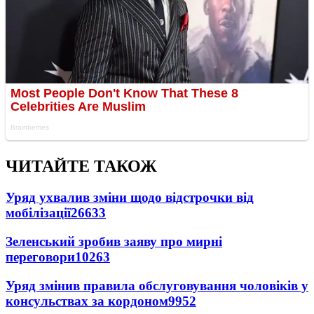
ЧИТАЙТЕ ТАКОЖ
Уряд ухвалив зміни щодо відстрочки від
мобілізації
26633
Зеленський зробив заяву про мирні
переговори
10263
Уряд змінив правила обслуговування чоловіків у
консульствах за кордоном
9952