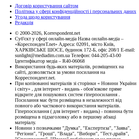
Договір користування сайтом
Політика у сфері конфіденційності і персональних даних
Угода щодо користування
Редакція
© 2000-2026, Korrespondent.net
Суб'єкт у сфері онлайн-медіа Назва онлайн-медіа –
«КореспонденТ.net» Адреса: 02091, місто Київ,
ХАРКІВСЬКЕ ШОСЕ, будинок 172-Б, офіс 208/1 E-mail:
sunlight@mediadim.com.ua
Телефон: 044-205-43-00
Ідентифікатор медіа – R40-06068
Використання будь-яких матеріалів, розміщених на
сайті, дозволяється за умови посилання на
Корреспондент.net.
При копіюванні матеріалів зі сторінки « Новини України
і світу» , для інтернет - видань - обов'язкове пряме
відкрите для пошукових систем гіперпосилання .
Посилання має бути розміщена в незалежності від
повного або часткового використання матеріалів.
Гіперпосилання ( для інтернет - видань) - повинна бути
розміщена в підзаголовку або в першому абзаці
матеріалу.
Новини з позначками "Думка", "Експертиза", "Заява",
"Регіони", "Гроші", "Влада", "Вибори", "Тест-драйв",