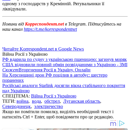
одному з господарств у Кремінній. Рятувальники її
ліквідували.
Новини від
Корреспондент.net
в Telegram. Підписуйтесь на
наш канал
https://t.me/korrespondentnet
Читайте Korrespondent.net в Google News
Війна Росії з Україною
РФ вдарила по судну з українською пшеницею: загинув моряк
США відновили повний обмін розвідданими з Україною - ЗМІ
Сюжет
Вторгнення Росії в Україну. Онлайн
На Херсонщині дрон РФ поцілив в автобус: шестеро
поранених
Російські аналоги Starlink досягли вікна стабільного покриття
над Україною
СПЕЦТЕМА:
Війна Росії з Україною
ТЕГИ:
война
,
вода
,
обстрел
,
Луганская область
,
Северодонецк
,
электричество
Якщо ви помітили помилку, виділіть необхідний текст і
натисніть Ctrl + Enter, щоб повідомити про це редакцію.