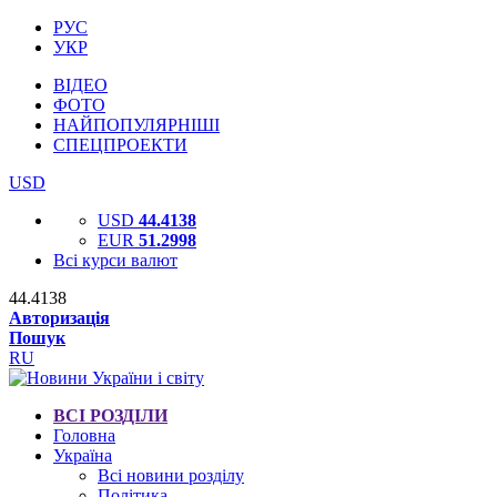
РУС
УКР
ВІДЕО
ФОТО
НАЙПОПУЛЯРНІШІ
СПЕЦПРОЕКТИ
USD
USD
44.4138
EUR
51.2998
Всі курси валют
44.4138
Авторизація
Пошук
RU
ВСІ РОЗДІЛИ
Головна
Україна
Всі новини розділу
Політика