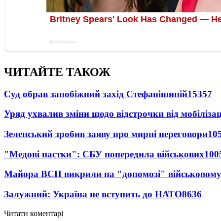
ЧИТАЙТЕ ТАКОЖ
Суд обрав запобіжний захід Стефанішиній
15357
Уряд ухвалив зміни щодо відстрочки від мобілізац
Зеленський зробив заяву про мирні переговори
10
"Медові пастки": СБУ попередила військових
100
Майора ВСП викрили на "допомозі" військовому
Залужний: Україна не вступить до НАТО
8636
Читати коментарі