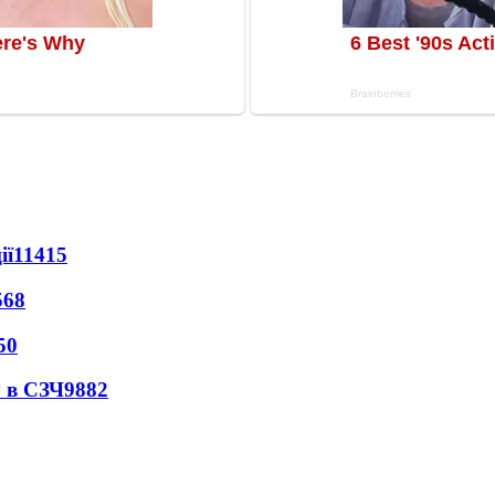
ії
11415
568
50
 в СЗЧ
9882