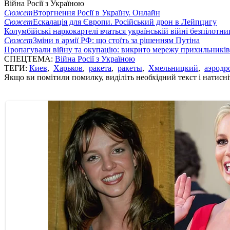
Війна Росії з Україною
Сюжет
Вторгнення Росії в Україну. Онлайн
Сюжет
Ескалація для Європи. Російський дрон в Лейпцигу
Колумбійські наркокартелі вчаться українській війні безпілотни
Сюжет
Зміни в армії РФ: що стоїть за рішенням Путіна
Пропагували війну та окупацію: викрито мережу прихильникі
СПЕЦТЕМА:
Війна Росії з Україною
ТЕГИ:
Киев
,
Харьков
,
ракета
,
ракеты
,
Хмельницкий
,
аэродр
Якщо ви помітили помилку, виділіть необхідний текст і натисніт