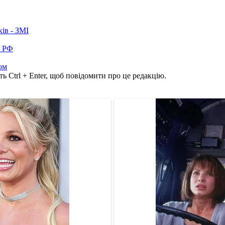
ків - ЗМІ
в РФ
ом
ь Ctrl + Enter, щоб повідомити про це редакцію.