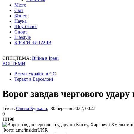
Місто
Світ
Бізнес
Наука
Шоу-бізнес
Спорт
Lifestyle
БЛОГИ ЧИТАЧІВ
СПЕЦТЕМА:
Війна в Ірані
ВСІ ТЕМИ
Вступ України в ЄС
Теракт в Барселоні
Ворог завдав чергового удару
Текст:
Олена Буркало
, 30 березня 2022, 00:41
0
10198
Фото: t.me/insiderUKR