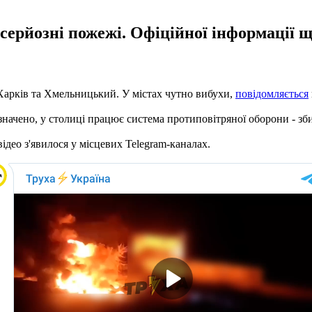
ерйозні пожежі. Офіційної інформації що
, Харків та Хмельницький. У містах чутно вибухи,
повідомляється
начено, у столиці працює система протиповітряної оборони - зби
відео з'явилося у місцевих Telegram-каналах.