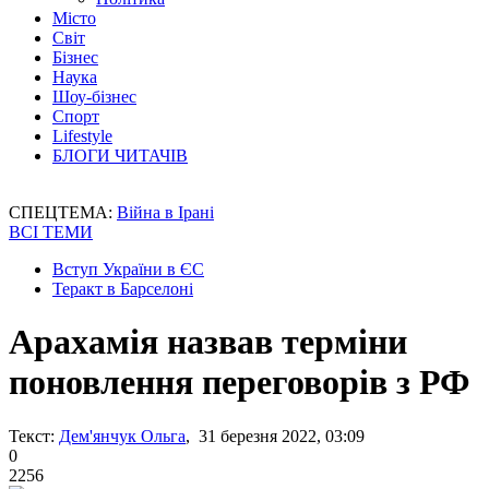
Місто
Світ
Бізнес
Наука
Шоу-бізнес
Спорт
Lifestyle
БЛОГИ ЧИТАЧІВ
СПЕЦТЕМА:
Війна в Ірані
ВСІ ТЕМИ
Вступ України в ЄС
Теракт в Барселоні
Арахамія назвав терміни
поновлення переговорів з РФ
Текст:
Дем'янчук Ольга
, 31 березня 2022, 03:09
0
2256