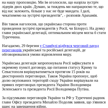
на нашу пропозицію. Ми їм оголосили, що назріла зустріч
лідерів двох країн. Думаю, за тиждень ми напрацюємо те, що
від нас залежить, більше у нас не буде мандата. І далі,
чекатимемо на зустрічі президентів", - розповів Арахамія.
Він також наголосив, що українська сторона проти
проведення зустрічі президентів у Росії, чи Білорусі. На думку
глави української делегації, оптимальним місцем могла б стати
Туреччина.
Нагадаємо, 29 березня
у Стамбулі відбувся черговий раунд
переговорів
української та російської делегацій, де
обговорювалися умови відновлення миру.
Українська делегація запропонувала Росії зафіксувати в
окремому пункті договору, що питання статусу Криму та
Севастополя вирішуватиметься протягом 15 років на
двосторонніх переговорах. Також Україна пропонує, щоб
долю окупованих територій сходу України вирішували на
прямих переговорах президента України Володимира
Зеленського та президента Росії Володимира Путіна.
За підсумками переговорів України та РФ у Туреччині радник
глави Офісу президента Михайло Подоляк заявив, що з'явився
шанс на завершення війни.