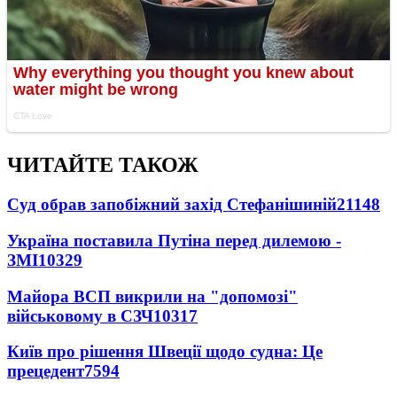
ЧИТАЙТЕ ТАКОЖ
Суд обрав запобіжний захід Стефанішиній
21148
Україна поставила Путіна перед дилемою -
ЗМІ
10329
Майора ВСП викрили на "допомозі"
військовому в СЗЧ
10317
Київ про рішення Швеції щодо судна: Це
прецедент
7594