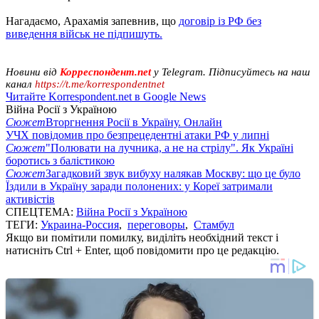
Нагадаємо, Арахамія запевнив, що
договір із РФ без
виведення військ не підпишуть.
Новини від
Корреспондент.net
у Telegram. Підписуйтесь на наш
канал
https://t.me/korrespondentnet
Читайте Korrespondent.net в Google News
Війна Росії з Україною
Сюжет
Вторгнення Росії в Україну. Онлайн
УЧХ повідомив про безпрецедентні атаки РФ у липні
Сюжет
"Полювати на лучника, а не на стрілу". Як Україні
боротись з балістикою
Сюжет
Загадковий звук вибуху налякав Москву: що це було
Їздили в Україну заради полонених: у Кореї затримали
активістів
СПЕЦТЕМА:
Війна Росії з Україною
ТЕГИ:
Украина-Россия
,
переговоры
,
Стамбул
Якщо ви помітили помилку, виділіть необхідний текст і
натисніть Ctrl + Enter, щоб повідомити про це редакцію.