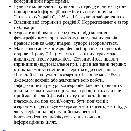
комерційними партнерами.
Будь яке копіювання, публікація, передрук, чи наступне
поширення інформації, що містить посилання на
"Інтерфакс-Україна", EPA / UPG, суворо забороняється.
Власник веб-сторінки в розділі Я-Корреспондент є автор
публікації.
Будь-яке копіювання, передрук та відтворення
фотографічних творів та/або аудіовізуальних творів
правовласника Getty Images - суворо забороняється.
Матеріали сайту korrespondent.net призначені для осіб
старше 21 року (21+). Участь в азартних іграх може
викликати ігрову залежність. Дотримуйтесь правил
(принципів) відповідальної гри. При виявленні перших
ознак залежності негайно зверніться до спеціаліста.
Пам'ятайте, що участь в азартних іграх не може бути
джерелом доходів або альтернативою роботі.
Інформаційний ресурс korrespondent.net не проводить
ігри на реальні та/або віртуальні гроші, також сайт не
приймає ні в якій формі оплату ставок та інших
платежів, які пов’язані/можуть бути пов’язані з
азартними іграми, букмекерами чи тоталізаторами. Будь-
які матеріали на інформаційному ресурсі
korrespondent.net публікуються виключно в
інформаційних цілях.