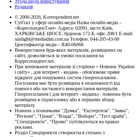
Угода щодо користування
Редакція
© 2000-2026, Korrespondent.net
Суб'єкт у сфері онлайн-медіа Назва онлайн-медіа –
«КореспонденТ.net» Адреса: 02091, місто Київ,
ХАРКІВСЬКЕ ШОСЕ, будинок 172-Б, офіс 208/1 E-mail:
sunlight@mediadim.com.ua
Телефон: 044-205-43-00
Ідентифікатор медіа – R40-06068
Використання будь-яких матеріалів, розміщених на
сайті, дозволяється за умови посилання на
Корреспондент.net.
При копіюванні матеріалів зі сторінки « Новини України
і світу» , для інтернет - видань - обов'язкове пряме
відкрите для пошукових систем гіперпосилання .
Посилання має бути розміщена в незалежності від
повного або часткового використання матеріалів.
Гіперпосилання ( для інтернет - видань) - повинна бути
розміщена в підзаголовку або в першому абзаці
матеріалу.
Новини з позначками "Думка", "Експертиза", "Заява",
"Регіони", "Гроші", "Влада", "Вибори", "Тест-драйв",
"Спецпроекти", "Промо" публікуються на правах
реклами.
Розділ Спецпроекти створюється спільно з