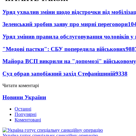
Уряд ухвалив зміни щодо відстрочки від мобілізац
Зеленський зробив заяву про мирні переговори
10
Уряд змінив правила обслуговування чоловіків у
"Медові пастки": СБУ попередила військових
988
Майора ВСП викрили на "допомозі" військовому
Суд обрав запобіжний захід Стефанішиній
9338
Читати коментарі
Новини України
Останні
Популярні
Коментовані
Україна готує спеціальну санкційну операцію