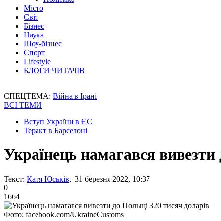
Місто
Світ
Бізнес
Наука
Шоу-бізнес
Спорт
Lifestyle
БЛОГИ ЧИТАЧІВ
СПЕЦТЕМА:
Війна в Ірані
ВСІ ТЕМИ
Вступ України в ЄС
Теракт в Барселоні
Українець намагався вивезти 
Текст:
Катя Юськів
, 31 березня 2022, 10:37
0
1664
Фото: facebook.com/UkraineCustoms