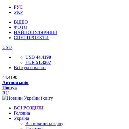
РУС
УКР
ВІДЕО
ФОТО
НАЙПОПУЛЯРНІШІ
СПЕЦПРОЕКТИ
USD
USD
44.4190
EUR
51.3207
Всі курси валют
44.4190
Авторизація
Пошук
RU
ВСІ РОЗДІЛИ
Головна
Україна
Всі новини розділу
Політика