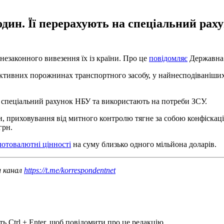
дин. Її перерахують на спеціальний ра
незаконного вивезення їх із країни. Про це
повідомляє
Державна 
ктивних порожнинах транспортного засобу, у найнесподіваніших мі
 спеціальний рахунок НБУ та використають на потреби ЗСУ.
ни, приховування від митного контролю тягне за собою конфіскац
грн.
лотовалютні цінності
на суму близько одного мільйона доларів.
ш канал
https://t.me/korrespondentnet
ь Ctrl + Enter, щоб повідомити про це редакцію.