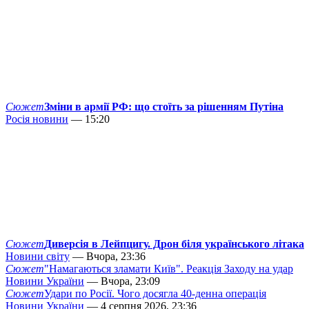
Сюжет
Зміни в армії РФ: що стоїть за рішенням Путіна
Росія новини
— 15:20
Сюжет
Диверсія в Лейпцигу. Дрон біля українського літака
Новини світу
— Вчора, 23:36
Сюжет
"Намагаються зламати Київ". Реакція Заходу на удар
Новини України
— Вчора, 23:09
Сюжет
Удари по Росії. Чого досягла 40-денна операція
Новини України
— 4 серпня 2026, 23:36