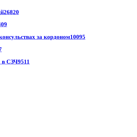
ії
26820
409
 консульствах за кордоном
10095
7
 в СЗЧ
9511