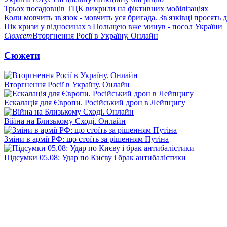
Трьох посадовців ТЦК викрили на фіктивних мобілізаціях
Коли мовчить зв'язок - мовчить уся бригада. Зв'язківці просять
Пік кризи у відносинах з Польщею вже минув - посол України
Сюжет
Вторгнення Росії в Україну. Онлайн
Сюжети
Вторгнення Росії в Україну. Онлайн
Ескалація для Європи. Російський дрон в Лейпцигу
Війна на Близькому Сході. Онлайн
Зміни в армії РФ: що стоїть за рішенням Путіна
Підсумки 05.08: Удар по Києву і брак антибалістики