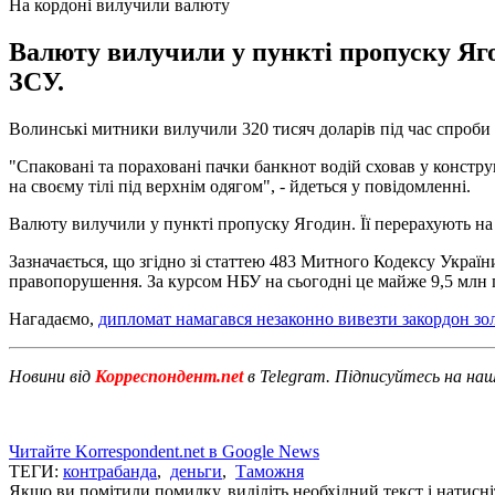
На кордоні вилучили валюту
Валюту вилучили у пункті пропуску Яго
ЗСУ.
Волинські митники вилучили 320 тисяч доларів під час спроби 
"Спаковані та пораховані пачки банкнот водій сховав у констру
на своєму тілі під верхнім одягом", - йдеться у повідомленні.
Валюту вилучили у пункті пропуску Ягодин. Її перерахують на
Зазначається, що згідно зі статтею 483 Митного Кодексу Украї
правопорушення. За курсом НБУ на сьогодні це майже 9,5 млн 
Нагадаємо,
дипломат намагався незаконно вивезти закордон зо
Новини від
Корреспондент.net
в Telegram. Підписуйтесь на на
Читайте Korrespondent.net в Google News
ТЕГИ:
контрабанда
,
деньги
,
Таможня
Якщо ви помітили помилку, виділіть необхідний текст і натисніт