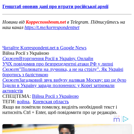
Генштаб оновив дані про втрати російської армії
Новини від
Корреспондент.net
в Telegram. Підписуйтесь на
наш канал
https://t.me/korrespondentnet
Читайте Korrespondent.net в Google News
Війна Росії з Україною
Сюжет
Вторгнення Росії в Україну. Онлайн
УЧХ повідомив про безпрецедентні атаки РФ у липні
Сюжет
"Полювати на лучника, а не на стрілу". Як Україні
боротись з балістикою
Сюжет
Загадковий звук вибуху налякав Москву: що це було
Їздили в Україну заради полонених: у Кореї затримали
активістів
СПЕЦТЕМА:
Війна Росії з Україною
ТЕГИ:
война
,
Киевская область
Якщо ви помітили помилку, виділіть необхідний текст і
натисніть Ctrl + Enter, щоб повідомити про це редакцію.