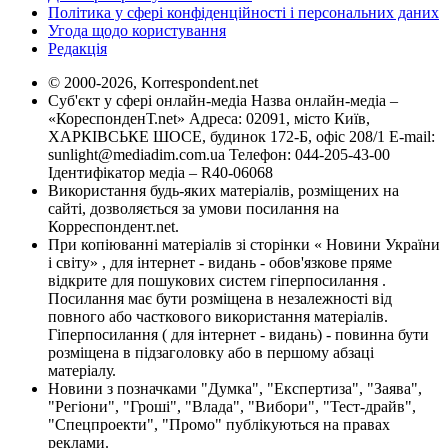
Політика у сфері конфіденційності і персональних даних
Угода щодо користування
Редакція
© 2000-2026, Korrespondent.net
Суб'єкт у сфері онлайн-медіа Назва онлайн-медіа –
«КореспонденТ.net» Адреса: 02091, місто Київ,
ХАРКІВСЬКЕ ШОСЕ, будинок 172-Б, офіс 208/1 E-mail:
sunlight@mediadim.com.ua
Телефон: 044-205-43-00
Ідентифікатор медіа – R40-06068
Використання будь-яких матеріалів, розміщених на
сайті, дозволяється за умови посилання на
Корреспондент.net.
При копіюванні матеріалів зі сторінки « Новини України
і світу» , для інтернет - видань - обов'язкове пряме
відкрите для пошукових систем гіперпосилання .
Посилання має бути розміщена в незалежності від
повного або часткового використання матеріалів.
Гіперпосилання ( для інтернет - видань) - повинна бути
розміщена в підзаголовку або в першому абзаці
матеріалу.
Новини з позначками "Думка", "Експертиза", "Заява",
"Регіони", "Гроші", "Влада", "Вибори", "Тест-драйв",
"Спецпроекти", "Промо" публікуються на правах
реклами.