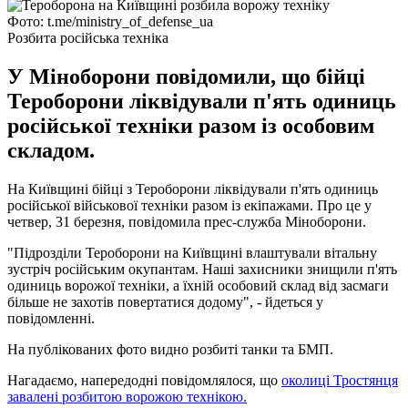
Фото: t.me/ministry_of_defense_ua
Розбита російська техніка
У Міноборони повідомили, що бійці
Тероборони ліквідували п'ять одиниць
російської техніки разом із особовим
складом.
На Київщині бійці з Тероборони ліквідували п'ять одиниць
російської військової техніки разом із екіпажами. Про це у
четвер, 31 березня, повідомила прес-служба Міноборони.
"Підрозділи Тероборони на Київщині влаштували вітальну
зустріч російським окупантам. Наші захисники знищили п'ять
одиниць ворожої техніки, а їхній особовий склад від засмаги
більше не захотів повертатися додому", - йдеться у
повідомленні.
На публікованих фото видно розбиті танки та БМП.
Нагадаємо, напередодні повідомлялося, що
околиці Тростянця
завалені розбитою ворожою технікою.