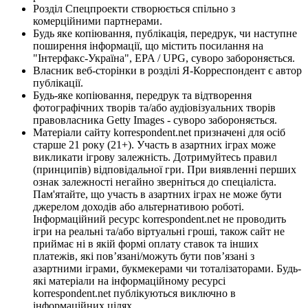
Розділ Спецпроекти створюється спільно з
комерційними партнерами.
Будь яке копіювання, публікація, передрук, чи наступне
поширення інформації, що містить посилання на
"Інтерфакс-Україна", EPA / UPG, суворо забороняється.
Власник веб-сторінки в розділі Я-Корреспондент є автор
публікації.
Будь-яке копіювання, передрук та відтворення
фотографічних творів та/або аудіовізуальних творів
правовласника Getty Images - суворо забороняється.
Матеріали сайту korrespondent.net призначені для осіб
старше 21 року (21+). Участь в азартних іграх може
викликати ігрову залежність. Дотримуйтесь правил
(принципів) відповідальної гри. При виявленні перших
ознак залежності негайно зверніться до спеціаліста.
Пам'ятайте, що участь в азартних іграх не може бути
джерелом доходів або альтернативою роботі.
Інформаційний ресурс korrespondent.net не проводить
ігри на реальні та/або віртуальні гроші, також сайт не
приймає ні в якій формі оплату ставок та інших
платежів, які пов’язані/можуть бути пов’язані з
азартними іграми, букмекерами чи тоталізаторами. Будь-
які матеріали на інформаційному ресурсі
korrespondent.net публікуються виключно в
інформаційних цілях.