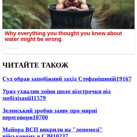
ЧИТАЙТЕ ТАКОЖ
Суд обрав запобіжний захід Стефанішиній
19167
Уряд ухвалив зміни щодо відстрочки від
мобілізації
11579
Зеленський зробив заяву про мирні
переговори
10700
Майора ВСП викрили на "допомозі"
військовому в СЗЧ
10237