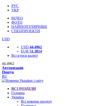
РУС
УКР
ВІДЕО
ФОТО
НАЙПОПУЛЯРНІШІ
СПЕЦПРОЕКТИ
USD
USD
44.4962
EUR
51.3814
Всі курси валют
44.4962
Авторизація
Пошук
RU
ВСІ РОЗДІЛИ
Головна
Україна
Всі новини розділу
Політика