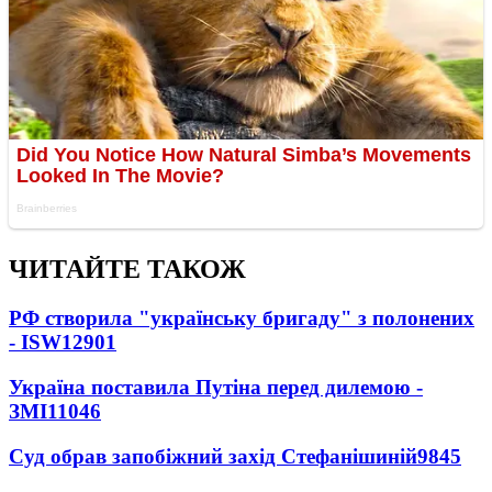
ЧИТАЙТЕ ТАКОЖ
РФ створила "українську бригаду" з полонених
- ISW
12901
Україна поставила Путіна перед дилемою -
ЗМІ
11046
Суд обрав запобіжний захід Стефанішиній
9845