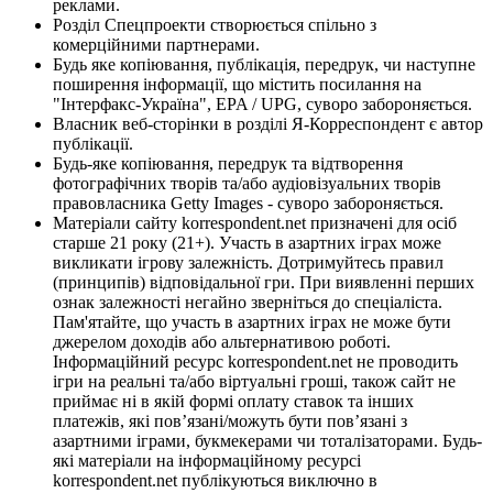
реклами.
Розділ Спецпроекти створюється спільно з
комерційними партнерами.
Будь яке копіювання, публікація, передрук, чи наступне
поширення інформації, що містить посилання на
"Інтерфакс-Україна", EPA / UPG, суворо забороняється.
Власник веб-сторінки в розділі Я-Корреспондент є автор
публікації.
Будь-яке копіювання, передрук та відтворення
фотографічних творів та/або аудіовізуальних творів
правовласника Getty Images - суворо забороняється.
Матеріали сайту korrespondent.net призначені для осіб
старше 21 року (21+). Участь в азартних іграх може
викликати ігрову залежність. Дотримуйтесь правил
(принципів) відповідальної гри. При виявленні перших
ознак залежності негайно зверніться до спеціаліста.
Пам'ятайте, що участь в азартних іграх не може бути
джерелом доходів або альтернативою роботі.
Інформаційний ресурс korrespondent.net не проводить
ігри на реальні та/або віртуальні гроші, також сайт не
приймає ні в якій формі оплату ставок та інших
платежів, які пов’язані/можуть бути пов’язані з
азартними іграми, букмекерами чи тоталізаторами. Будь-
які матеріали на інформаційному ресурсі
korrespondent.net публікуються виключно в