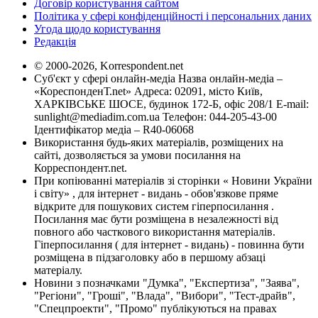
Договір користування сайтом
Політика у сфері конфіденційності і персональних даних
Угода щодо користування
Редакція
© 2000-2026, Korrespondent.net
Суб'єкт у сфері онлайн-медіа Назва онлайн-медіа –
«КореспонденТ.net» Адреса: 02091, місто Київ,
ХАРКІВСЬКЕ ШОСЕ, будинок 172-Б, офіс 208/1 E-mail:
sunlight@mediadim.com.ua
Телефон: 044-205-43-00
Ідентифікатор медіа – R40-06068
Використання будь-яких матеріалів, розміщених на
сайті, дозволяється за умови посилання на
Корреспондент.net.
При копіюванні матеріалів зі сторінки « Новини України
і світу» , для інтернет - видань - обов'язкове пряме
відкрите для пошукових систем гіперпосилання .
Посилання має бути розміщена в незалежності від
повного або часткового використання матеріалів.
Гіперпосилання ( для інтернет - видань) - повинна бути
розміщена в підзаголовку або в першому абзаці
матеріалу.
Новини з позначками "Думка", "Експертиза", "Заява",
"Регіони", "Гроші", "Влада", "Вибори", "Тест-драйв",
"Спецпроекти", "Промо" публікуються на правах