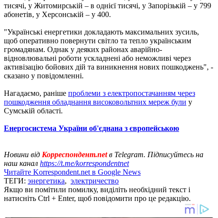
тисячі, у Житомирській – в однієї тисячі, у Запорізькій – у 799
абонетів, у Херсонській – у 400.
"Українські енергетики докладають максимальних зусиль,
щоб оперативно повернути світло та тепло українським
громадянам. Однак у деяких районах аварійно-
відновлювальні роботи ускладнені або неможливі через
активізацію бойових дій та виникнення нових пошкоджень", -
сказано у повідомленні.
Нагадаємо, раніше
проблеми з електропостачанням через
пошкодження обладнання високовольтних мереж були
у
Сумській області.
Енергосистема України об'єднана з європейською
Новини від
Корреспондент.net
в Telegram. Підписуйтесь на
наш канал
https://t.me/korrespondentnet
Читайте Korrespondent.net в Google News
ТЕГИ:
энергетика
,
электричество
Якщо ви помітили помилку, виділіть необхідний текст і
натисніть Ctrl + Enter, щоб повідомити про це редакцію.