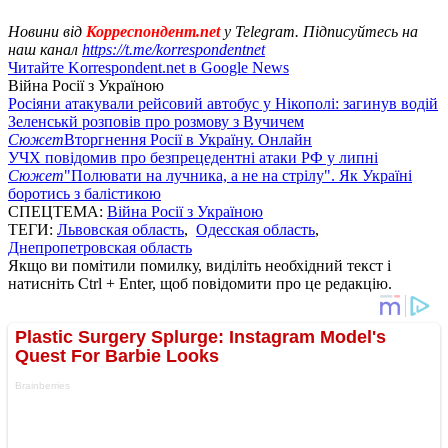
Новини від
Корреспондент.net
у Telegram. Підписуйтесь на
наш канал
https://t.me/korrespondentnet
Читайте Korrespondent.net в Google News
Війна Росії з Україною
Росіяни атакували рейсовий автобус у Нікополі: загинув водій
Зеленськй розповів про розмову з Вучичем
Сюжет
Вторгнення Росії в Україну. Онлайн
УЧХ повідомив про безпрецедентні атаки РФ у липні
Сюжет
"Полювати на лучника, а не на стрілу". Як Україні
боротись з балістикою
СПЕЦТЕМА:
Війна Росії з Україною
ТЕГИ:
Львовская область
,
Одесская область
,
Днепропетровская область
Якщо ви помітили помилку, виділіть необхідний текст і
натисніть Ctrl + Enter, щоб повідомити про це редакцію.