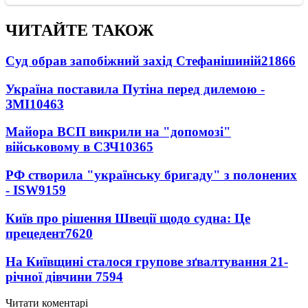
ЧИТАЙТЕ ТАКОЖ
Суд обрав запобіжний захід Стефанішиній
21866
Україна поставила Путіна перед дилемою -
ЗМІ
10463
Майора ВСП викрили на "допомозі"
військовому в СЗЧ
10365
РФ створила "українську бригаду" з полонених
- ISW
9159
Київ про рішення Швеції щодо судна: Це
прецедент
7620
На Київщині сталося групове зґвалтування 21-
річної дівчини
7594
Читати коментарі