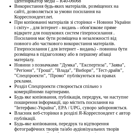
Ідентифікатор медіа – R40-06068
Використання будь-яких матеріалів, розміщених на
сайті, дозволяється за умови посилання на
Корреспондент.net.
При копіюванні матеріалів зі сторінки « Новини України
і світу» , для інтернет - видань - обов'язкове пряме
відкрите для пошукових систем гіперпосилання .
Посилання має бути розміщена в незалежності від
повного або часткового використання матеріалів.
Гіперпосилання ( для інтернет - видань) - повинна бути
розміщена в підзаголовку або в першому абзаці
матеріалу.
Новини з позначками "Думка", "Експертиза", "Заява",
"Регіони", "Гроші", "Влада", "Вибори", "Тест-драйв",
"Спецпроекти", "Промо" публікуються на правах
реклами.
Розділ Спецпроекти створюється спільно з
комерційними партнерами.
Будь яке копіювання, публікація, передрук, чи наступне
поширення інформації, що містить посилання на
"Інтерфакс-Україна", EPA / UPG, суворо забороняється.
Власник веб-сторінки в розділі Я-Корреспондент є автор
публікації.
Будь-яке копіювання, передрук та відтворення
фотографічних творів та/або аудіовізуальних творів