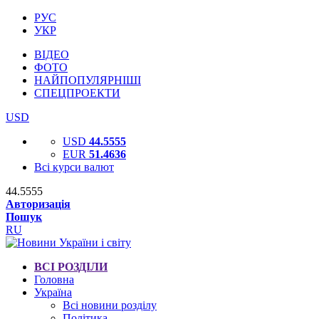
РУС
УКР
ВІДЕО
ФОТО
НАЙПОПУЛЯРНІШІ
СПЕЦПРОЕКТИ
USD
USD
44.5555
EUR
51.4636
Всі курси валют
44.5555
Авторизація
Пошук
RU
ВСІ РОЗДІЛИ
Головна
Україна
Всі новини розділу
Політика