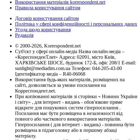
Використання матеріалів korrespondent.net
Правила користування сайтом
Договір користування сайтом
Політика у сфері конфіденційності і персональних даних
Угода щодо користування
Редакція
© 2000-2026, Korrespondent.net
Суб'єкт у сфері онлайн-медіа Назва онлайн-медіа –
«КореспонденТ.net» Адреса: 02091, місто Київ,
ХАРКІВСЬКЕ ШОСЕ, будинок 172-Б, офіс 208/1 E-mail:
sunlight@mediadim.com.ua
Телефон: 044-205-43-00
Ідентифікатор медіа – R40-06068
Використання будь-яких матеріалів, розміщених на
сайті, дозволяється за умови посилання на
Корреспондент.net.
При копіюванні матеріалів зі сторінки « Новини України
і світу» , для інтернет - видань - обов'язкове пряме
відкрите для пошукових систем гіперпосилання .
Посилання має бути розміщена в незалежності від
повного або часткового використання матеріалів.
Гіперпосилання ( для інтернет - видань) - повинна бути
розміщена в підзаголовку або в першому абзаці
матеріалу.