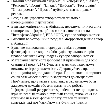
Новини з позначками "Думка", "Експертиза", "Заява",
"Регіони", "Гроші", "Влада", "Вибори", "Тест-драйв",
"Спецпроекти", "Промо" публікуються на правах
реклами.
Розділ Спецпроекти створюється спільно з
комерційними партнерами.
Будь яке копіювання, публікація, передрук, чи наступне
поширення інформації, що містить посилання на
"Інтерфакс-Україна", EPA / UPG, суворо забороняється.
Власник веб-сторінки в розділі Я-Корреспондент є автор
публікації.
Будь-яке копіювання, передрук та відтворення
фотографічних творів та/або аудіовізуальних творів
правовласника Getty Images - суворо забороняється.
Матеріали сайту korrespondent.net призначені для осіб
старше 21 року (21+). Участь в азартних іграх може
викликати ігрову залежність. Дотримуйтесь правил
(принципів) відповідальної гри. При виявленні перших
ознак залежності негайно зверніться до спеціаліста.
Пам'ятайте, що участь в азартних іграх не може бути
джерелом доходів або альтернативою роботі.
Інформаційний ресурс korrespondent.net не проводить
ігри на реальні та/або віртуальні гроші, також сайт не
приймає ні в якій формі оплату ставок та інших
платежів, які пов’язані/можуть бути пов’язані з