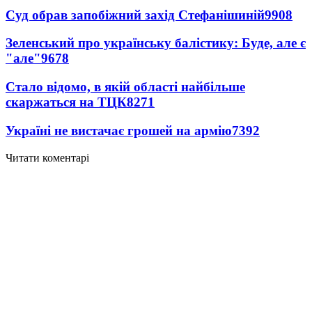
Суд обрав запобіжний захід Стефанішиній
9908
Зеленський про українську балістику: Буде, але є
"але"
9678
Стало відомо, в якій області найбільше
скаржаться на ТЦК
8271
Україні не вистачає грошей на армію
7392
Читати коментарі