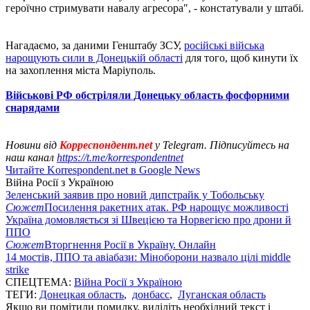
героїчно стримувати навалу агресора", - констатували у штабі.
Нагадаємо, за даними Генштабу ЗСУ,
російські війська
нарощують сили в Донецькій області
для того, щоб кинути їх
на захоплення міста Маріуполь.
Військові РФ обстріляли Донецьку область фосфорними
снарядами
Новини від
Корреспондент.net
у Telegram. Підписуйтесь на
наш канал
https://t.me/korrespondentnet
Читайте Korrespondent.net в Google News
Війна Росії з Україною
Зеленський заявив про новий дипстрайк у Тобольську
Сюжет
Посилення ракетних атак. РФ нарощує можливості
Україна домовляється зі Швецією та Норвегією про дрони й
ППО
Сюжет
Вторгнення Росії в Україну. Онлайн
14 мостів, ППО та авіабази: Міноборони назвало цілі middle
strike
СПЕЦТЕМА:
Війна Росії з Україною
ТЕГИ:
Донецкая область
,
донбасс
,
Луганская область
Якщо ви помітили помилку, виділіть необхідний текст і