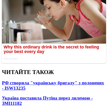
ЧИТАЙТЕ ТАКОЖ
РФ створила "українську бригаду" з полонених
- ISW
13235
Україна поставила Путіна перед дилемою -
ЗМІ
11182