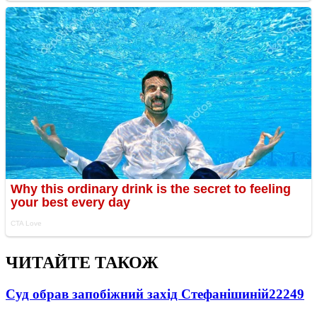
ЧИТАЙТЕ ТАКОЖ
Суд обрав запобіжний захід Стефанішиній
22249