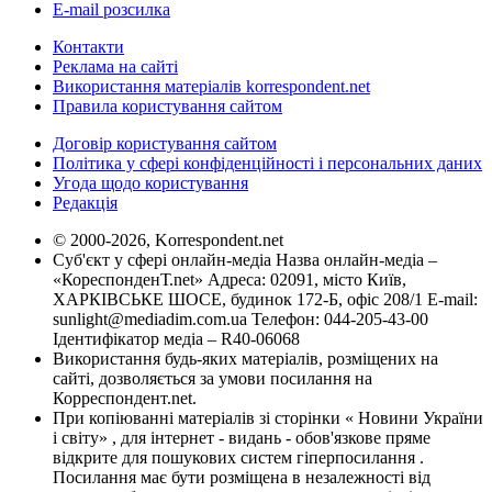
E-mail розсилка
Контакти
Реклама на сайті
Використання матеріалів korrespondent.net
Правила користування сайтом
Договір користування сайтом
Політика у сфері конфіденційності і персональних даних
Угода щодо користування
Редакція
© 2000-2026, Korrespondent.net
Суб'єкт у сфері онлайн-медіа Назва онлайн-медіа –
«КореспонденТ.net» Адреса: 02091, місто Київ,
ХАРКІВСЬКЕ ШОСЕ, будинок 172-Б, офіс 208/1 E-mail:
sunlight@mediadim.com.ua
Телефон: 044-205-43-00
Ідентифікатор медіа – R40-06068
Використання будь-яких матеріалів, розміщених на
сайті, дозволяється за умови посилання на
Корреспондент.net.
При копіюванні матеріалів зі сторінки « Новини України
і світу» , для інтернет - видань - обов'язкове пряме
відкрите для пошукових систем гіперпосилання .
Посилання має бути розміщена в незалежності від