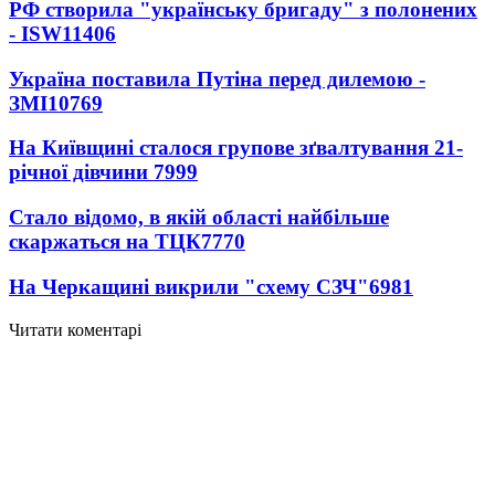
РФ створила "українську бригаду" з полонених
- ISW
11406
Україна поставила Путіна перед дилемою -
ЗМІ
10769
На Київщині сталося групове зґвалтування 21-
річної дівчини
7999
Стало відомо, в якій області найбільше
скаржаться на ТЦК
7770
На Черкащині викрили "схему СЗЧ"
6981
Читати коментарі