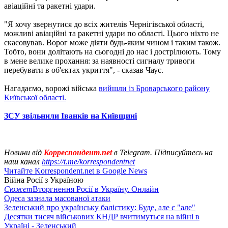
авіаційні та ракетні удари.
"Я хочу звернутися до всіх жителів Чернігівської області,
можливі авіаційні та ракетні удари по області. Цього ніхто не
скасовував. Ворог може діяти будь-яким чином і таким також.
Тобто, вони долітають на сьогодні до нас і дострілюють. Тому
в мене велике прохання: за наявності сигналу тривоги
перебувати в об'єктах укриття", - сказав Чаус.
Нагадаємо, ворожі війська
вийшли із Броварського району
Київської області.
ЗСУ звільнили Іванків на Київщині
Новини від
Корреспондент.net
в Telegram. Підписуйтесь на
наш канал
https://t.me/korrespondentnet
Читайте Korrespondent.net в Google News
Війна Росії з Україною
Сюжет
Вторгнення Росії в Україну. Онлайн
Одеса зазнала масованої атаки
Зеленський про українську балістику: Буде, але є "але"
Десятки тисяч військових КНДР вчитимуться на війні в
Україні - Зеленський