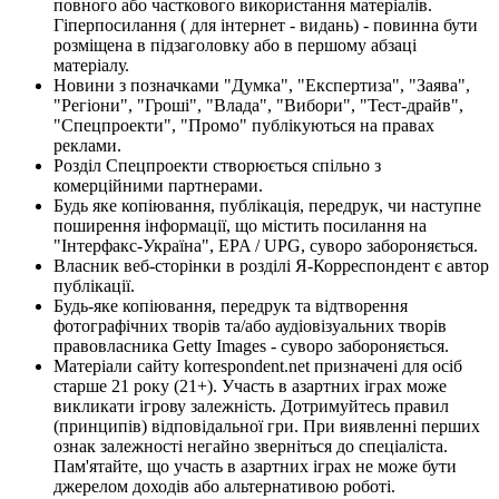
повного або часткового використання матеріалів.
Гіперпосилання ( для інтернет - видань) - повинна бути
розміщена в підзаголовку або в першому абзаці
матеріалу.
Новини з позначками "Думка", "Експертиза", "Заява",
"Регіони", "Гроші", "Влада", "Вибори", "Тест-драйв",
"Спецпроекти", "Промо" публікуються на правах
реклами.
Розділ Спецпроекти створюється спільно з
комерційними партнерами.
Будь яке копіювання, публікація, передрук, чи наступне
поширення інформації, що містить посилання на
"Інтерфакс-Україна", EPA / UPG, суворо забороняється.
Власник веб-сторінки в розділі Я-Корреспондент є автор
публікації.
Будь-яке копіювання, передрук та відтворення
фотографічних творів та/або аудіовізуальних творів
правовласника Getty Images - суворо забороняється.
Матеріали сайту korrespondent.net призначені для осіб
старше 21 року (21+). Участь в азартних іграх може
викликати ігрову залежність. Дотримуйтесь правил
(принципів) відповідальної гри. При виявленні перших
ознак залежності негайно зверніться до спеціаліста.
Пам'ятайте, що участь в азартних іграх не може бути
джерелом доходів або альтернативою роботі.