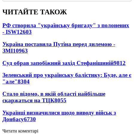
ЧИТАЙТЕ ТАКОЖ
РФ створила "українську бригаду" з полонених
- ISW
12603
Україна поставила Путіна перед дилемою -
ЗМІ
10963
Суд обрав запобіжний захід Стефанішиній
9812
Зеленський про українську балістику: Буде, але є
"але"
8304
Стало відомо, в якій області найбільше
скаржаться на ТЦК
8055
Українці визначилися щодо виводу військ з
Донбасу
6730
Читати коментарі