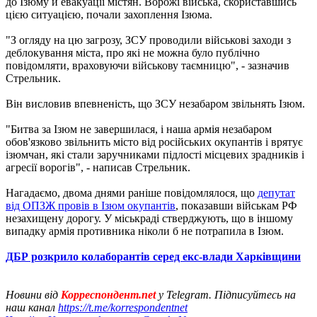
до Ізюму й евакуації містян. Ворожі війська, скориставшись
цією ситуацією, почали захоплення Ізюма.
"З огляду на цю загрозу, ЗСУ проводили військові заходи з
деблокування міста, про які не можна було публічно
повідомляти, враховуючи військову таємницю", - зазначив
Стрельник.
Він висловив впевненість, що ЗСУ незабаром звільнять Ізюм.
"Битва за Ізюм не завершилася, і наша армія незабаром
обов'язково звільнить місто від російських окупантів і врятує
ізюмчан, які стали заручниками підлості місцевих зрадників і
агресії ворогів", - написав Стрельник.
Нагадаємо, двома днями раніше повідомлялося, що
депутат
від ОПЗЖ провів в Ізюм окупантів
, показавши військам РФ
незахищену дорогу. У міськраді стверджують, що в іншому
випадку армія противника ніколи б не потрапила в Ізюм.
ДБР розкрило колаборантів серед екс-влади Харківщини
Новини від
Корреспондент.net
у Telegram. Підписуйтесь на
наш канал
https://t.me/korrespondentnet