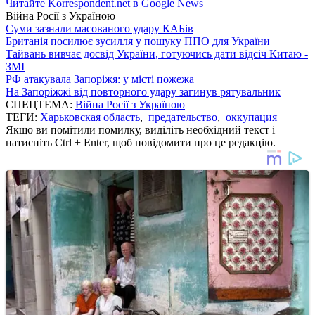
Читайте Korrespondent.net в Google News
Війна Росії з Україною
Суми зазнали масованого удару КАБів
Британія посилює зусилля у пошуку ППО для України
Тайвань вивчає досвід України, готуючись дати відсіч Китаю -
ЗМІ
РФ атакувала Запоріжя: у місті пожежа
На Запоріжжі від повторного удару загинув рятувальник
СПЕЦТЕМА:
Війна Росії з Україною
ТЕГИ:
Харьковская область
,
предательство
,
оккупация
Якщо ви помітили помилку, виділіть необхідний текст і
натисніть Ctrl + Enter, щоб повідомити про це редакцію.