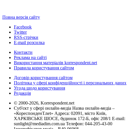
Повна версія сайту
Facebook
Twitter
RSS-стрічки
E-mail розсилка
Контакти
Реклама на сайті
Використання матеріалів korrespondent.net
Правила користування сайтом
Договір користування сайтом
Політика у сфері конфіденційності і персональних даних
Угода щодо користування
Редакція
© 2000-2026, Korrespondent.net
Суб'єкт у сфері онлайн-медіа Назва онлайн-медіа –
«КореспонденТ.net» Адреса: 02091, місто Київ,
ХАРКІВСЬКЕ ШОСЕ, будинок 172-Б, офіс 208/1 E-mail:
sunlight@mediadim.com.ua
Телефон: 044-205-43-00
Ідентифікатор медіа – R40-06068