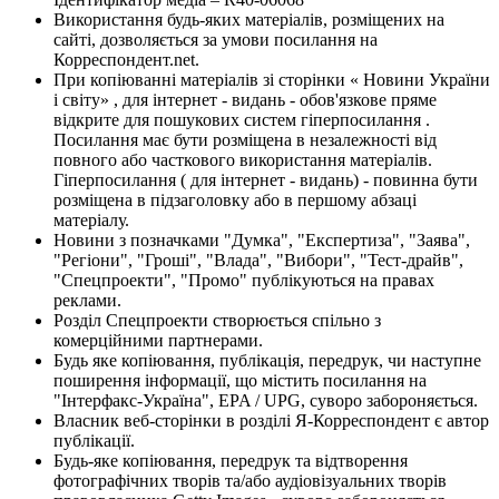
Використання будь-яких матеріалів, розміщених на
сайті, дозволяється за умови посилання на
Корреспондент.net.
При копіюванні матеріалів зі сторінки « Новини України
і світу» , для інтернет - видань - обов'язкове пряме
відкрите для пошукових систем гіперпосилання .
Посилання має бути розміщена в незалежності від
повного або часткового використання матеріалів.
Гіперпосилання ( для інтернет - видань) - повинна бути
розміщена в підзаголовку або в першому абзаці
матеріалу.
Новини з позначками "Думка", "Експертиза", "Заява",
"Регіони", "Гроші", "Влада", "Вибори", "Тест-драйв",
"Спецпроекти", "Промо" публікуються на правах
реклами.
Розділ Спецпроекти створюється спільно з
комерційними партнерами.
Будь яке копіювання, публікація, передрук, чи наступне
поширення інформації, що містить посилання на
"Інтерфакс-Україна", EPA / UPG, суворо забороняється.
Власник веб-сторінки в розділі Я-Корреспондент є автор
публікації.
Будь-яке копіювання, передрук та відтворення
фотографічних творів та/або аудіовізуальних творів