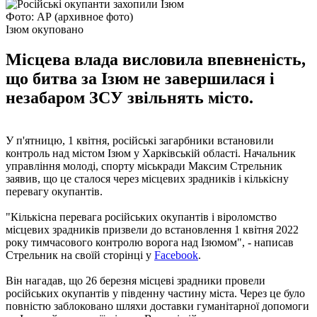
Фото: АР (архивное фото)
Ізюм окуповано
Місцева влада висловила впевненість,
що битва за Ізюм не завершилася і
незабаром ЗСУ звільнять місто.
У п'ятницю, 1 квітня, російські загарбники встановили
контроль над містом Ізюм у Харківській області. Начальник
управління молоді, спорту міськради Максим Стрельник
заявив, що це сталося через місцевих зрадників і кількісну
перевагу окупантів.
"Кількісна перевага російських окупантів і віроломство
місцевих зрадників призвели до встановлення 1 квітня 2022
року тимчасового контролю ворога над Ізюмом", - написав
Стрельник на своїй сторінці у
Facebook
.
Він нагадав, що 26 березня місцеві зрадники провели
російських окупантів у південну частину міста. Через це було
повністю заблоковано шляхи доставки гуманітарної допомоги