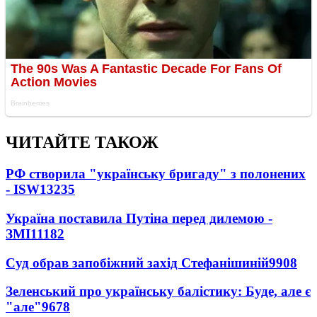
ЧИТАЙТЕ ТАКОЖ
РФ створила "українську бригаду" з полонених
- ISW
13235
Україна поставила Путіна перед дилемою -
ЗМІ
11182
Суд обрав запобіжний захід Стефанішиній
9908
Зеленський про українську балістику: Буде, але є
"але"
9678