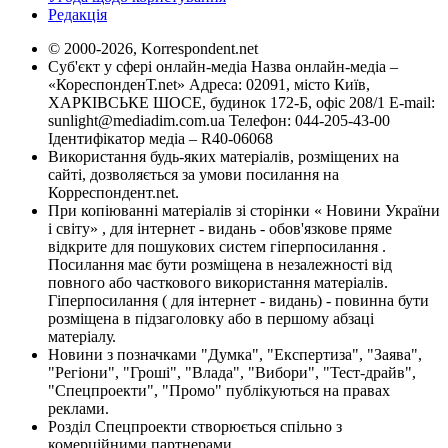
Редакція
© 2000-2026, Korrespondent.net
Суб'єкт у сфері онлайн-медіа Назва онлайн-медіа –
«КореспонденТ.net» Адреса: 02091, місто Київ,
ХАРКІВСЬКЕ ШОСЕ, будинок 172-Б, офіс 208/1 E-mail:
sunlight@mediadim.com.ua
Телефон: 044-205-43-00
Ідентифікатор медіа – R40-06068
Використання будь-яких матеріалів, розміщених на
сайті, дозволяється за умови посилання на
Корреспондент.net.
При копіюванні матеріалів зі сторінки « Новини України
і світу» , для інтернет - видань - обов'язкове пряме
відкрите для пошукових систем гіперпосилання .
Посилання має бути розміщена в незалежності від
повного або часткового використання матеріалів.
Гіперпосилання ( для інтернет - видань) - повинна бути
розміщена в підзаголовку або в першому абзаці
матеріалу.
Новини з позначками "Думка", "Експертиза", "Заява",
"Регіони", "Гроші", "Влада", "Вибори", "Тест-драйв",
"Спецпроекти", "Промо" публікуються на правах
реклами.
Розділ Спецпроекти створюється спільно з
комерційними партнерами.