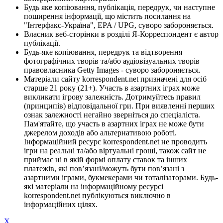
Будь яке копіювання, публікація, передрук, чи наступне
поширення інформації, що містить посилання на
"Інтерфакс-Україна", EPA / UPG, суворо забороняється.
Власник веб-сторінки в розділі Я-Корреспондент є автор
публікації.
Будь-яке копіювання, передрук та відтворення
фотографічних творів та/або аудіовізуальних творів
правовласника Getty Images - суворо забороняється.
Матеріали сайту korrespondent.net призначені для осіб
старше 21 року (21+). Участь в азартних іграх може
викликати ігрову залежність. Дотримуйтесь правил
(принципів) відповідальної гри. При виявленні перших
ознак залежності негайно зверніться до спеціаліста.
Пам'ятайте, що участь в азартних іграх не може бути
джерелом доходів або альтернативою роботі.
Інформаційний ресурс korrespondent.net не проводить
ігри на реальні та/або віртуальні гроші, також сайт не
приймає ні в якій формі оплату ставок та інших
платежів, які пов’язані/можуть бути пов’язані з
азартними іграми, букмекерами чи тоталізаторами. Будь-
які матеріали на інформаційному ресурсі
korrespondent.net публікуються виключно в
інформаційних цілях.
X