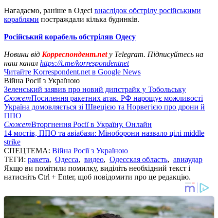
Нагадаємо, раніше в Одесі
внаслідок обстрілу російськими
кораблями
постраждали кілька будинків.
Російський корабель обстріляв Одесу
Новини від
Корреспондент.net
у Telegram. Підписуйтесь на
наш канал
https://t.me/korrespondentnet
Читайте Korrespondent.net в Google News
Війна Росії з Україною
Зеленський заявив про новий дипстрайк у Тобольську
Сюжет
Посилення ракетних атак. РФ нарощує можливості
Україна домовляється зі Швецією та Норвегією про дрони й
ППО
Сюжет
Вторгнення Росії в Україну. Онлайн
14 мостів, ППО та авіабази: Міноборони назвало цілі middle
strike
СПЕЦТЕМА:
Війна Росії з Україною
ТЕГИ:
ракета
,
Одесса
,
видео
,
Одесская область
,
авиаудар
Якщо ви помітили помилку, виділіть необхідний текст і
натисніть Ctrl + Enter, щоб повідомити про це редакцію.