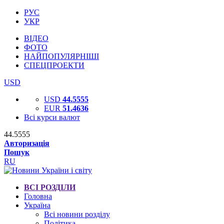
РУС
УКР
ВІДЕО
ФОТО
НАЙПОПУЛЯРНІШІ
СПЕЦПРОЕКТИ
USD
USD
44.5555
EUR
51.4636
Всі курси валют
44.5555
Авторизація
Пошук
RU
ВСІ РОЗДІЛИ
Головна
Україна
Всі новини розділу
Політика