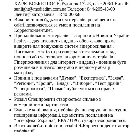
ХАРКІВСЬКЕ ШОСЕ, будинок 172-Б, офіс 208/1 E-mail:
sunlight@mediadim.com.ua
Телефон: 044-205-43-00
Ідентифікатор медіа – R40-06068
Використання будь-яких матеріалів, розміщених на
сайті, дозволяється за умови посилання на
Корреспондент.net.
При копіюванні матеріалів зі сторінки « Новини України
і світу» , для інтернет - видань - обов'язкове пряме
відкрите для пошукових систем гіперпосилання .
Посилання має бути розміщена в незалежності від
повного або часткового використання матеріалів.
Гіперпосилання ( для інтернет - видань) - повинна бути
розміщена в підзаголовку або в першому абзаці
матеріалу.
Новини з позначками "Думка", "Експертиза", "Заява",
"Регіони", "Гроші", "Влада", "Вибори", "Тест-драйв",
"Спецпроекти", "Промо" публікуються на правах
реклами.
Розділ Спецпроекти створюється спільно з
комерційними партнерами.
Будь яке копіювання, публікація, передрук, чи наступне
поширення інформації, що містить посилання на
"Інтерфакс-Україна", EPA / UPG, суворо забороняється.
Власник веб-сторінки в розділі Я-Корреспондент є автор
публікації.