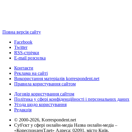
Повна версія сайту
Facebook
Twitter
RSS-стрічки
E-mail розсилка
Контакти
Реклама на сайті
Використання матеріалів korrespondent.net
Правила користування сайтом
Договір користування сайтом
Політика у сфері конфіденційності і персональних даних
Угода щодо користування
Редакція
© 2000-2026, Korrespondent.net
Суб'єкт у сфері онлайн-медіа Назва онлайн-медіа –
«КореспонденТ.net» Адреса: 02091, місто Київ,