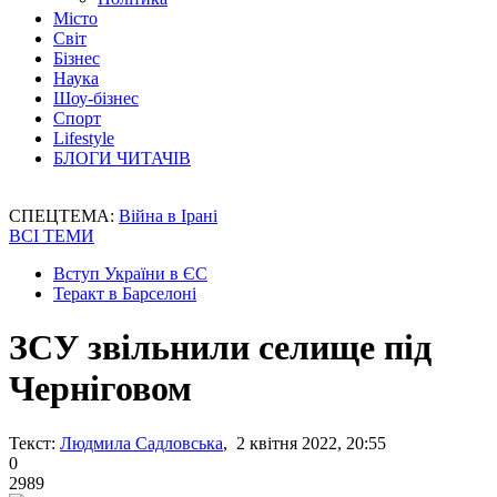
Місто
Світ
Бізнес
Наука
Шоу-бізнес
Спорт
Lifestyle
БЛОГИ ЧИТАЧІВ
СПЕЦТЕМА:
Війна в Ірані
ВСІ ТЕМИ
Вступ України в ЄС
Теракт в Барселоні
ЗСУ звільнили селище під
Черніговом
Текст:
Людмила Садловська
, 2 квітня 2022, 20:55
0
2989