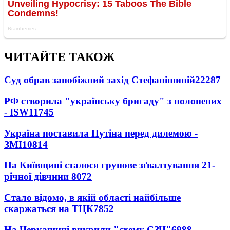
ЧИТАЙТЕ ТАКОЖ
Суд обрав запобіжний захід Стефанішиній
22287
РФ створила "українську бригаду" з полонених
- ISW
11745
Україна поставила Путіна перед дилемою -
ЗМІ
10814
На Київщині сталося групове зґвалтування 21-
річної дівчини
8072
Стало відомо, в якій області найбільше
скаржаться на ТЦК
7852
На Черкащині викрили "схему СЗЧ"
6988