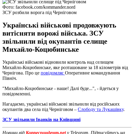
Фото: facebook.com/kommander.nord
ЗСУ розбили ворога під Черніговом
Українські військові продовжують
витісняти ворожі війська. ЗСУ
звільнили від окупантів селище
Михайло-Коцюбинське
Українські військові відновили контроль над селищем
Михайло-Коцюбинське, яке розташоване за 18 кілометрів від
Чернігова. Про це
повідомляє
Оперативне командування
Північ.
"Михайло-Коцюбинське - наше! Далі буде...", - йдеться у
повідомленні.
Нагадаємо, українські військові звільнили від російських
окупантів два села під Черніговом –
Слободу та Лукашівку
.
ЗСУ звільнили Іванків на Київщині
Новини від
Корреспондент.net
у Telegram. Підписуйтесь на