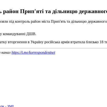
ь район Прип'яті та дільницю державног
зяли під контроль район міста Прип'ять та дільницю державного
и у командуванні ДШВ.
чатку вторгнення в Україну російська армія втратила близько 18 т
ш канал
https://t.me/korrespondentnet
ків - ЗМІ