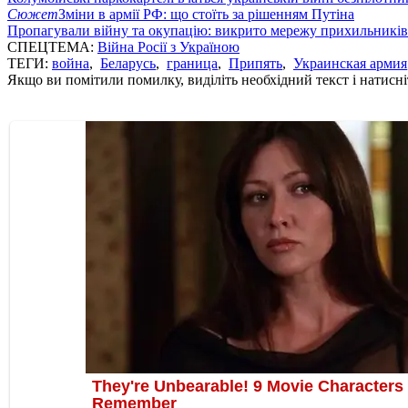
Сюжет
Зміни в армії РФ: що стоїть за рішенням Путіна
Пропагували війну та окупацію: викрито мережу прихильникі
СПЕЦТЕМА:
Війна Росії з Україною
ТЕГИ:
война
,
Беларусь
,
граница
,
Припять
,
Украинская армия
Якщо ви помітили помилку, виділіть необхідний текст і натисніт