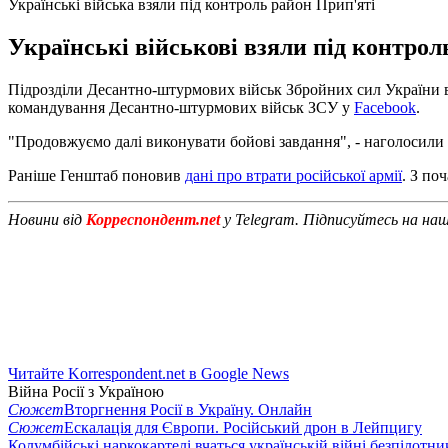
Українські війська взяли під контроль район Прип'яті
Українські військові взяли під контрол
Підрозділи Десантно-штурмових військ Збройних сил України в
командування Десантно-штурмових військ ЗСУ у
Facebook
.
"Продовжуємо далі виконувати бойові завдання", - наголосил
Раніше Генштаб поновив
дані про втрати російської армії
. З по
Новини від
Корреспондент.net
у Telegram. Підписуйтесь на на
Читайте Korrespondent.net в Google News
Війна Росії з Україною
Сюжет
Вторгнення Росії в Україну. Онлайн
Сюжет
Ескалація для Європи. Російський дрон в Лейпцигу
Колумбійські наркокартелі вчаться українській війні безпілотни