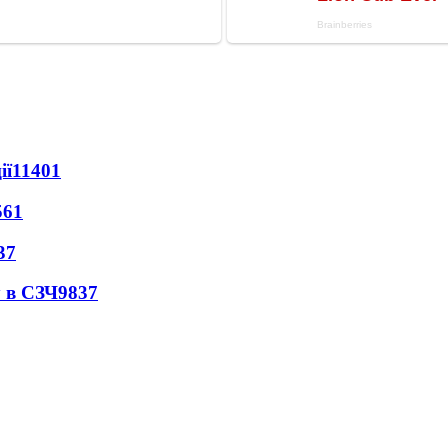
ії
11401
561
37
 в СЗЧ
9837