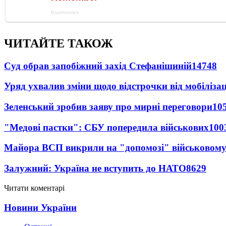
ЧИТАЙТЕ ТАКОЖ
Суд обрав запобіжний захід Стефанішиній
14748
Уряд ухвалив зміни щодо відстрочки від мобілізац
Зеленський зробив заяву про мирні переговори
10
"Медові пастки": СБУ попередила військових
100
Майора ВСП викрили на "допомозі" військовому
Залужний: Україна не вступить до НАТО
8629
Читати коментарі
Новини України