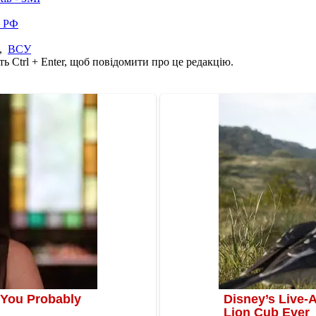
в РФ
,
ВСУ
ь Ctrl + Enter, щоб повідомити про це редакцію.