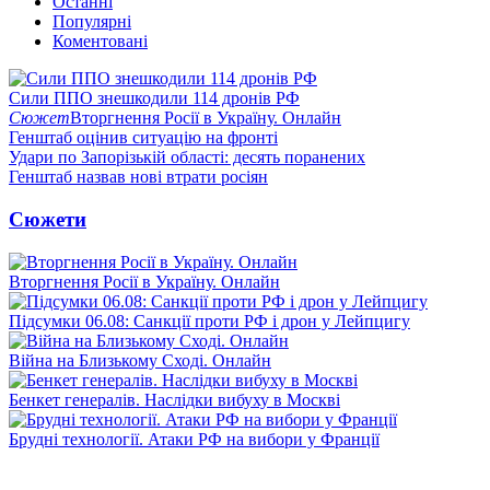
Останні
Популярні
Коментовані
Сили ППО знешкодили 114 дронів РФ
Сюжет
Вторгнення Росії в Україну. Онлайн
Генштаб оцінив ситуацію на фронті
Удари по Запорізькій області: десять поранених
Генштаб назвав нові втрати росіян
Сюжети
Вторгнення Росії в Україну. Онлайн
Підсумки 06.08: Санкції проти РФ і дрон у Лейпцигу
Війна на Близькому Сході. Онлайн
Бенкет генералів. Наслідки вибуху в Москві
Брудні технології. Атаки РФ на вибори у Франції