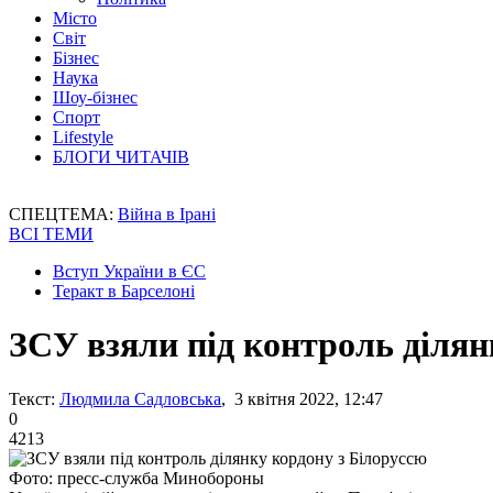
Місто
Світ
Бізнес
Наука
Шоу-бізнес
Спорт
Lifestyle
БЛОГИ ЧИТАЧІВ
СПЕЦТЕМА:
Війна в Ірані
ВСІ ТЕМИ
Вступ України в ЄС
Теракт в Барселоні
ЗСУ взяли під контроль ділян
Текст:
Людмила Садловська
, 3 квітня 2022, 12:47
0
4213
Фото: пресс-служба Минобороны