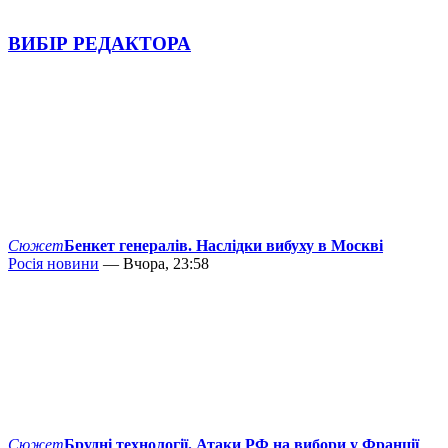
ВИБІР РЕДАКТОРА
Сюжет
Бенкет генералів. Наслідки вибуху в Москві
Росія новини
— Вчора, 23:58
Сюжет
Брудні технології. Атаки РФ на вибори у Франції