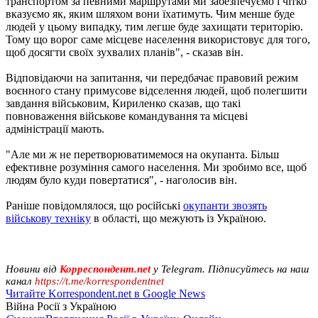
транспортом за певними маршрутами ми забезпечуємо і чітко
вказуємо як, яким шляхом вони їхатимуть. Чим менше буде
людей у цьому випадку, тим легше буде захищати територію.
Тому що ворог саме місцеве населення використовує для того,
щоб досягти своїх зухвалих планів", - сказав він.
Відповідаючи на запитання, чи передбачає правовий режим
воєнного стану примусове відселення людей, щоб полегшити
завдання військовим, Кириленко сказав, що такі
повноваження військове командування та місцеві
адміністрації мають.
"Але ми ж не перетворюватимемося на окупанта. Більш
ефективне розуміння самого населення. Ми зробимо все, щоб
людям було куди повертатися", - наголосив він.
Раніше повідомлялося, що російські
окупанти звозять
військову техніку
в області, що межують із Україною.
Новини від
Корреспондент.net
у Telegram. Підписуйтесь на наш
канал
https://t.me/korrespondentnet
Читайте Korrespondent.net в Google News
Війна Росії з Україною