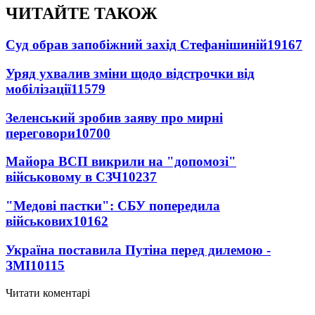
ЧИТАЙТЕ ТАКОЖ
Суд обрав запобіжний захід Стефанішиній
19167
Уряд ухвалив зміни щодо відстрочки від
мобілізації
11579
Зеленський зробив заяву про мирні
переговори
10700
Майора ВСП викрили на "допомозі"
військовому в СЗЧ
10237
"Медові пастки": СБУ попередила
військових
10162
Україна поставила Путіна перед дилемою -
ЗМІ
10115
Читати коментарі