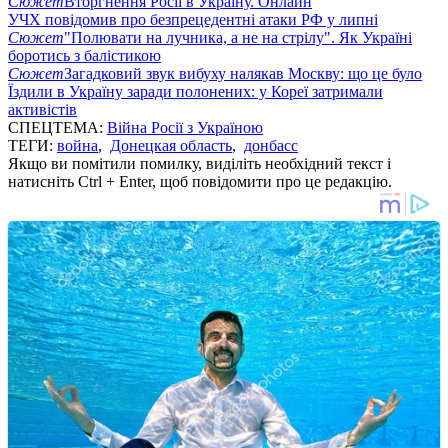
Сюжет
Вторгнення Росії в Україну. Онлайн
УЧХ повідомив про безпрецедентні атаки РФ у липні
Сюжет
"Полювати на лучника, а не на стрілу". Як Україні
боротись з балістикою
Сюжет
Загадковий звук вибуху налякав Москву: що це було
Їздили в Україну заради полонених: у Кореї затримали
активістів
СПЕЦТЕМА:
Війна Росії з Україною
ТЕГИ:
война
,
Донецкая область
,
донбасс
Якщо ви помітили помилку, виділіть необхідний текст і
натисніть Ctrl + Enter, щоб повідомити про це редакцію.