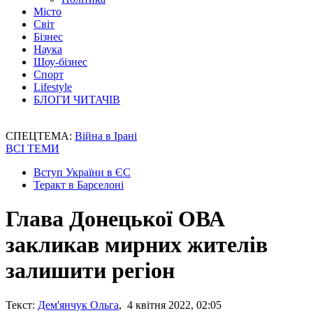
Місто
Світ
Бізнес
Наука
Шоу-бізнес
Спорт
Lifestyle
БЛОГИ ЧИТАЧІВ
СПЕЦТЕМА:
Війна в Ірані
ВСІ ТЕМИ
Вступ України в ЄС
Теракт в Барселоні
Глава Донецької ОВА
закликав мирних жителів
залишити регіон
Текст:
Дем'янчук Ольга
, 4 квітня 2022, 02:05