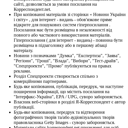
сайті, дозволяється за умови посилання на
Корреспондент.net.
При копіюванні матеріалів зі сторінки « Новини України
і світу» , для інтернет - видань - обов'язкове пряме
відкрите для пошукових систем гіперпосилання .
Посилання має бути розміщена в незалежності від
повного або часткового використання матеріалів.
Гіперпосилання ( для інтернет - видань) - повинна бути
розміщена в підзаголовку або в першому абзаці
матеріалу.
Новини з позначками "Думка", "Експертиза", "Заява",
"Регіони", "Гроші", "Влада", "Вибори", "Тест-драйв",
"Спецпроекти", "Промо" публікуються на правах
реклами.
Розділ Спецпроекти створюється спільно з
комерційними партнерами.
Будь яке копіювання, публікація, передрук, чи наступне
поширення інформації, що містить посилання на
"Інтерфакс-Україна", EPA / UPG, суворо забороняється.
Власник веб-сторінки в розділі Я-Корреспондент є автор
публікації.
Будь-яке копіювання, передрук та відтворення
фотографічних творів та/або аудіовізуальних творів
правовласника Getty Images - суворо забороняється.
Матеріали сайту korrespondent.net призначені для осіб