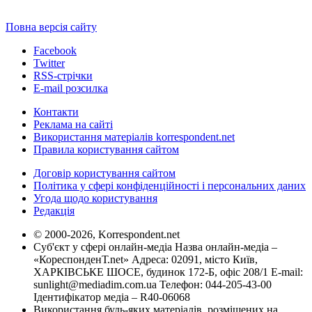
Повна версія сайту
Facebook
Twitter
RSS-стрічки
E-mail розсилка
Контакти
Реклама на сайті
Використання матеріалів korrespondent.net
Правила користування сайтом
Договір користування сайтом
Політика у сфері конфіденційності і персональних даних
Угода щодо користування
Редакція
© 2000-2026, Korrespondent.net
Суб'єкт у сфері онлайн-медіа Назва онлайн-медіа –
«КореспонденТ.net» Адреса: 02091, місто Київ,
ХАРКІВСЬКЕ ШОСЕ, будинок 172-Б, офіс 208/1 E-mail:
sunlight@mediadim.com.ua
Телефон: 044-205-43-00
Ідентифікатор медіа – R40-06068
Використання будь-яких матеріалів, розміщених на