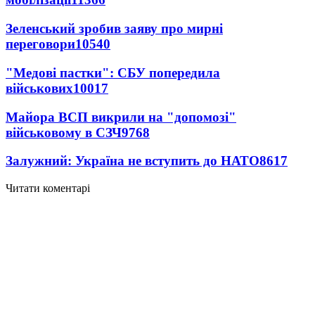
Зеленський зробив заяву про мирні
переговори
10540
"Медові пастки": СБУ попередила
військових
10017
Майора ВСП викрили на "допомозі"
військовому в СЗЧ
9768
Залужний: Україна не вступить до НАТО
8617
Читати коментарі