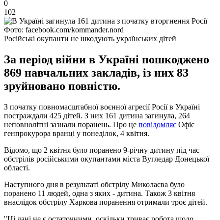
0
102
Фото: facebook.com/kommander.nord
Російські окупанти не шкодують українських дітей
За період війни в Україні пошкоджено
869 навчальних закладів, із них 83
зруйновано повністю.
З початку повномасштабної воєнної агресії Росії в Україні
постраждали 425 дітей. З них 161 дитина загинула, 264
неповнолітні зазнали поранень. Про це
повідомляє
Офіс
генпрокурора вранці у понеділок, 4 квітня.
Відомо, що 2 квітня було поранено 9-річну дитину під час
обстрілів російськими окупантами міста Вугледар Донецької
області.
Наступного дня в результаті обстрілу Миколаєва було
поранено 11 людей, одна з яких - дитина. Також 3 квітня
внаслідок обстрілу Харкова поранення отримали троє дітей.
"Ці дані не є остаточними, оскільки триває робота щодо