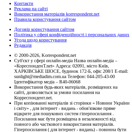
Контакти
Реклама на сайті
Використання матеріалів korrespondent.net
Правила користування сайтом
Договір користування сайтом
Політика у сфері конфіденційності і персональних даних
Угода щодо користування
Редакція
© 2000-2026, Korrespondent.net
Суб'єкт у сфері онлайн-медіа Назва онлайн-медіа –
«КореспонденТ.net» Адреса: 02091, місто Київ,
ХАРКІВСЬКЕ ШОСЕ, будинок 172-Б, офіс 208/1 E-mail:
sunlight@mediadim.com.ua
Телефон: 044-205-43-00
Ідентифікатор медіа – R40-06068
Використання будь-яких матеріалів, розміщених на
сайті, дозволяється за умови посилання на
Корреспондент.net.
При копіюванні матеріалів зі сторінки « Новини України
і світу» , для інтернет - видань - обов'язкове пряме
відкрите для пошукових систем гіперпосилання .
Посилання має бути розміщена в незалежності від
повного або часткового використання матеріалів.
Гіперпосилання ( для інтернет - видань) - повинна бути