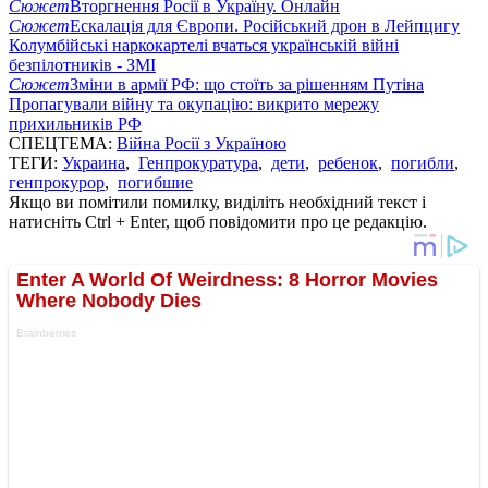
Сюжет
Вторгнення Росії в Україну. Онлайн
Сюжет
Ескалація для Європи. Російський дрон в Лейпцигу
Колумбійські наркокартелі вчаться українській війні
безпілотників - ЗМІ
Сюжет
Зміни в армії РФ: що стоїть за рішенням Путіна
Пропагували війну та окупацію: викрито мережу
прихильників РФ
СПЕЦТЕМА:
Війна Росії з Україною
ТЕГИ:
Украина
,
Генпрокуратура
,
дети
,
ребенок
,
погибли
,
генпрокурор
,
погибшие
Якщо ви помітили помилку, виділіть необхідний текст і
натисніть Ctrl + Enter, щоб повідомити про це редакцію.