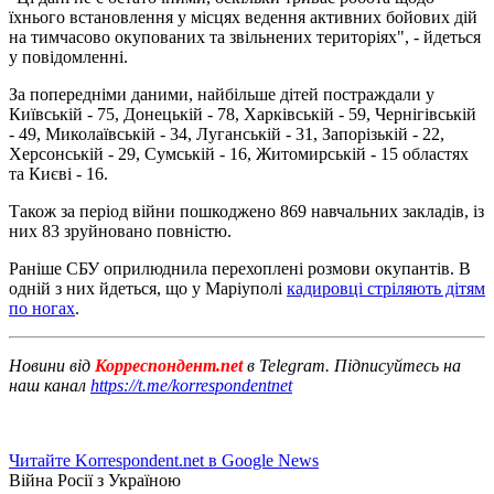
їхнього встановлення у місцях ведення активних бойових дій
на тимчасово окупованих та звільнених територіях", - йдеться
у повідомленні.
За попередніми даними, найбільше дітей постраждали у
Київській - 75, Донецькій - 78, Харківській - 59, Чернігівській
- 49, Миколаївській - 34, Луганській - 31, Запорізькій - 22,
Херсонській - 29, Сумській - 16, Житомирській - 15 областях
та Києві - 16.
Також за період війни пошкоджено 869 навчальних закладів, із
них 83 зруйновано повністю.
Раніше СБУ оприлюднила перехоплені розмови окупантів. В
одній з них йдеться, що у Маріуполі
кадировці стріляють дітям
по ногах
.
Новини від
Корреспондент.net
в Telegram. Підписуйтесь на
наш канал
https://t.me/korrespondentnet
Читайте Korrespondent.net в Google News
Війна Росії з Україною