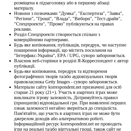
розміщена в підзаголовку або в першому абзаці
матеріалу.
Новини з позначками "Думка", "Експертиза", "Заява",
"Регіони", "Гроші", "Влада", "Вибори", "Тест-драйв",
"Спецпроекти", "Промо" публікуються на правах
реклами.
Розділ Спецпроекти створюється спільно з
комерційними партнерами.
Будь яке копіювання, публікація, передрук, чи наступне
поширення інформації, що містить посилання на
"Інтерфакс-Україна", EPA / UPG, суворо забороняється.
Власник веб-сторінки в розділі Я-Корреспондент є автор
публікації.
Будь-яке копіювання, передрук та відтворення
фотографічних творів та/або аудіовізуальних творів
правовласника Getty Images - суворо забороняється.
Матеріали сайту korrespondent.net призначені для осіб
старше 21 року (21+). Участь в азартних іграх може
викликати ігрову залежність. Дотримуйтесь правил
(принципів) відповідальної гри. При виявленні перших
ознак залежності негайно зверніться до спеціаліста.
Пам'ятайте, що участь в азартних іграх не може бути
джерелом доходів або альтернативою роботі.
Інформаційний ресурс korrespondent.net не проводить
ігри на реальні та/або віртуальні гроші, також сайт не