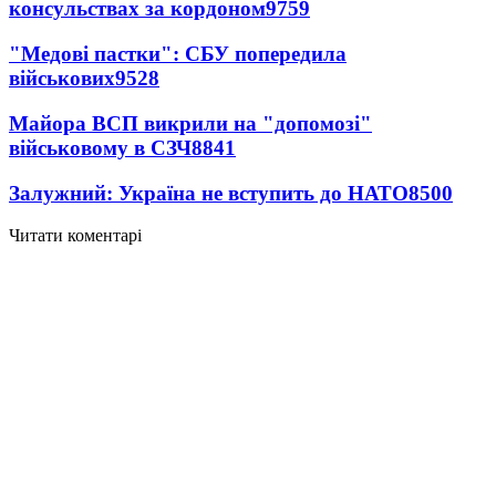
консульствах за кордоном
9759
"Медові пастки": СБУ попередила
військових
9528
Майора ВСП викрили на "допомозі"
військовому в СЗЧ
8841
Залужний: Україна не вступить до НАТО
8500
Читати коментарі