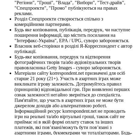
"Регіони", "Гроші", "Влада", "Вибори", "Тест-драйв",
"Спецпроекти", "Промо" публікуються на правах
реклами.
Розділ Спецпроекти створюється спільно з
комерційними партнерами.
Будь яке копіювання, публікація, передрук, чи наступне
поширення інформації, що містить посилання на
"Інтерфакс-Україна", EPA / UPG, суворо забороняється.
Власник веб-сторінки в розділі Я-Корреспондент є автор
публікації.
Будь-яке копіювання, передрук та відтворення
фотографічних творів та/або аудіовізуальних творів
правовласника Getty Images - суворо забороняється.
Матеріали сайту korrespondent.net призначені для осіб
старше 21 року (21+). Участь в азартних іграх може
викликати ігрову залежність. Дотримуйтесь правил
(принципів) відповідальної гри. При виявленні перших
ознак залежності негайно зверніться до спеціаліста.
Пам'ятайте, що участь в азартних іграх не може бути
джерелом доходів або альтернативою роботі.
Інформаційний ресурс korrespondent.net не проводить
ігри на реальні та/або віртуальні гроші, також сайт не
приймає ні в якій формі оплату ставок та інших
платежів, які пов’язані/можуть бути пов’язані з
азартними іграми, букмекерами чи тоталізаторами. Будь-