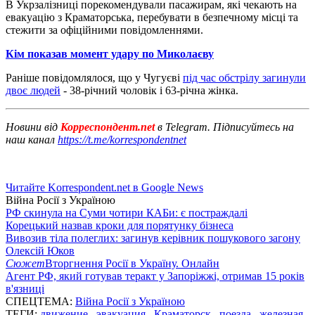
В Укрзалізниці порекомендували пасажирам, які чекають на
евакуацію з Краматорська, перебувати в безпечному місці та
стежити за офіційними повідомленнями.
Кім показав момент удару по Миколаєву
Раніше повідомлялося, що у Чугуєві
під час обстрілу загинули
двоє людей
- 38-річний чоловік і 63-річна жінка.
Новини від
Корреспондент.net
в Telegram. Підписуйтесь на
наш канал
https://t.me/korrespondentnet
Читайте Korrespondent.net в Google News
Війна Росії з Україною
РФ скинула на Суми чотири КАБи: є постраждалі
Корецький назвав кроки для порятунку бізнеса
Вивозив тіла полеглих: загинув керівник пошукового загону
Олексій Юков
Сюжет
Вторгнення Росії в Україну. Онлайн
Агент РФ, який готував теракт у Запоріжжі, отримав 15 років
в'язниці
СПЕЦТЕМА:
Війна Росії з Україною
ТЕГИ:
движение
,
эвакуация
,
Краматорск
,
поезда
,
железная