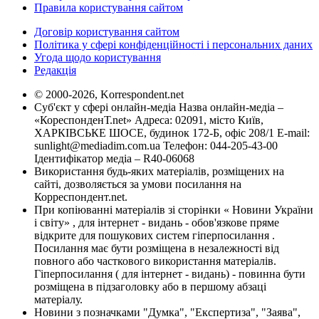
Правила користування сайтом
Договір користування сайтом
Політика у сфері конфіденційності і персональних даних
Угода щодо користування
Редакція
© 2000-2026, Korrespondent.net
Суб'єкт у сфері онлайн-медіа Назва онлайн-медіа –
«КореспонденТ.net» Адреса: 02091, місто Київ,
ХАРКІВСЬКЕ ШОСЕ, будинок 172-Б, офіс 208/1 E-mail:
sunlight@mediadim.com.ua
Телефон: 044-205-43-00
Ідентифікатор медіа – R40-06068
Використання будь-яких матеріалів, розміщених на
сайті, дозволяється за умови посилання на
Корреспондент.net.
При копіюванні матеріалів зі сторінки « Новини України
і світу» , для інтернет - видань - обов'язкове пряме
відкрите для пошукових систем гіперпосилання .
Посилання має бути розміщена в незалежності від
повного або часткового використання матеріалів.
Гіперпосилання ( для інтернет - видань) - повинна бути
розміщена в підзаголовку або в першому абзаці
матеріалу.
Новини з позначками "Думка", "Експертиза", "Заява",